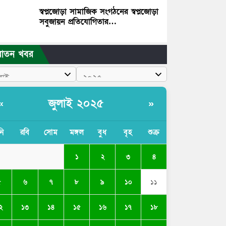
স্বপ্নজোড়া সামাজিক সংগঠনের স্বপ্নজোড়া
সবুজায়ন প্রতিযোগিতার…
রাতন খবর
জুলাই ২০২৫
«
»
নি
রবি
সোম
মঙ্গল
বুধ
বৃহ
শুক্র
১
২
৩
৪
৫
৬
৭
৮
৯
১০
১১
২
১৩
১৪
১৫
১৬
১৭
১৮