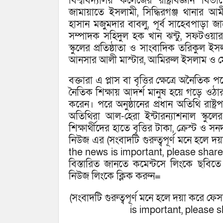
বিশ্ববিদ্যালয় কলেজের রাষ্ট্রবিজ্ঞান ব
জামায়াতে ইসলামী, সিদ্ধিরগঞ্জ থানার 
হাসান মজুমদার বাবলু, পূর্ব সাহেবপাড়
সম্পাদক সহিদুল হক খান ঝন্টু, সফটওয়ার ইঞ
স্কুলের প্রতিষ্ঠাতা ও সাংবাদিক তরিকু
আনসার আলী মাস্টার, আমিরুল ইসলাম ও মোহা
বক্তারা এ প্লাস বা বৃত্তির ক্ষেত্রে অনৈত
নৈতিক শিক্ষায় আদর্শ মানুষ হয়ে গড়ে ওঠ
করেন। পরে অনুষ্ঠানের প্রধান অতিথি রাষ্ট
অতিথিরা আল-হেরা ইন্টারন্যাশনাল স্কুল
শিক্ষার্থীদের হাতে বৃত্তির টাকা, ক্রেস্ট
নিউজ এর (সংবাদটি গুরুত্বপূর্ণ মনে হলে 
the news is important, please shar
বিস্তারিত জানতে কমেন্টসে লিংকে ছবিত
নিউজ লিংকে ক্লিক করুন=
(সংবাদটি গুরুত্বপূর্ণ মনে হলে দয়া করে ফ
is important, please s