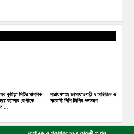
 অব কুমিল্লা সিটির মানবিক
নারায়ণগঞ্জে জামায়াতপন্থী ৭ অতিরিক্ত ও
ায় ক্যান্সার রোগীকে
সহকারী পিপি-জিপির পদত্যাগ
য়তা…
সম্পাদক ও প্রকাশকঃ ওমর ফারুকী তাপস