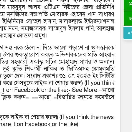
িভাগের চেয়ারম্যান প্রফেসর নায়লা ইসলাম, বাংলাদেশ
১
আমীর মাহবুবুল আলম, এটিএন নিউজের জেলা প্রতিনিধি
া জামে মসজিদের সভাপতি মোবারক হোসেন খান, সাধারণ
২
্জিনিয়ার সোহেল হাসান, মাদারল্যান্ড ইন্টারন্যাশনাল
ল ইসলাম নয়ন, সমাজসেবক সাজেদুল ইসলাম পনি, আলহাজ
« 
ম্মদ মোস্তফা প্রমুখ।
িক পথে সন্তানকে ঠেলে না দিয়ে ভালো পড়াশোনা ও সন্তানকে
ার উপর গুরুত্বারোপ করতে অভিভাবকদের প্রতি আহ্বান
্রপতির সহকারী একান্ত সচিব মোহাম্মদ সাগর ও অন্যান্য
ের দুই কৃতি শিক্ষার্থী নাকিব ও ছিাজিমসহ কোমলমতি
 ও সনদ তুলে দেন। সংবাদ প্রকাশঃ ৩১-০৭-২০২৫ ইং সিটিভি
দয়া করে ফেসবুকে লাইক বা শেয়ার করুন) (If you think
e it on Facebook or the like> See More =আরো
ে ক্লিক করুন= ==আরো =বিস্তারিত জানতে কমেন্টসে
েসবুকে লাইক বা শেয়ার করুন) (If you think the news
hare it on Facebook or the like)