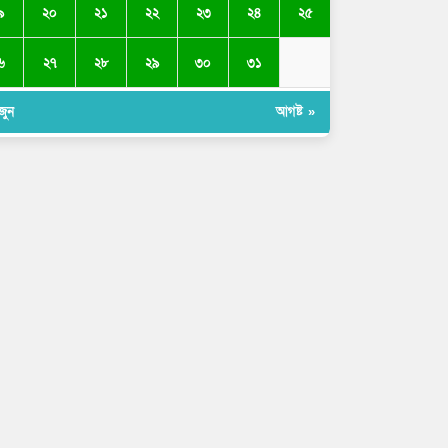
৯
২০
২১
২২
২৩
২৪
২৫
৬
২৭
২৮
২৯
৩০
৩১
জুন
আগষ্ট »