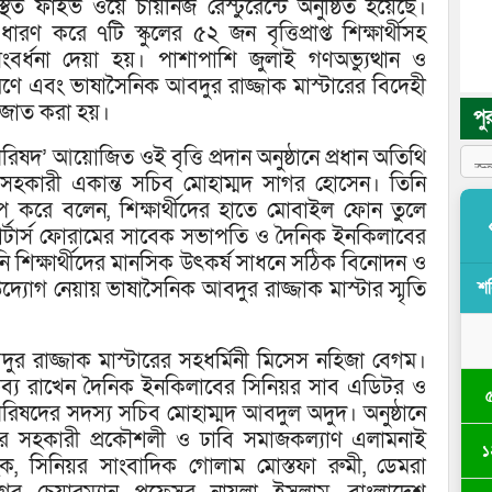
থিত ফাইভ ওয়ে চায়নিজ রেস্টুরেন্টে অনুষ্ঠিত হয়েছে।
ারণ করে ৭টি স্কুলের ৫২ জন বৃত্তিপ্রাপ্ত শিক্ষার্থীসহ
 সংবর্ধনা দেয়া হয়। পাশাপাশি জুলাই গণঅভ্যুত্থান ও
মরণে এবং ভাষাসৈনিক আবদুর রাজ্জাক মাস্টারের বিদেহী
াজাত করা হয়।
পু
রিষদ’ আয়োজিত ওই বৃত্তি প্রদান অনুষ্ঠানে প্রধান অতিথি
তির সহকারী একান্ত সচিব মোহাম্মদ সাগর হোসেন। তিনি
রোপ করে বলেন, শিক্ষার্থীদের হাতে মোবাইল ফোন তুলে
র্টার্স ফোরামের সাবেক সভাপতি ও দৈনিক ইনকিলাবের
শিক্ষার্থীদের মানসিক উৎকর্ষ সাধনে সঠিক বিনোদন ও
যোগ নেয়ায় ভাষাসৈনিক আবদুর রাজ্জাক মাস্টার স্মৃতি
শ
ুর রাজ্জাক মাস্টারের সহধর্মিনী মিসেস নহিজা বেগম।
ক্তব্য রাখেন দৈনিক ইনকিলাবের সিনিয়র সাব এডিটর ও
পরিষদের সদস্য সচিব মোহাম্মদ আবদুল অদুদ। অনুষ্ঠানে
র সহকারী প্রকৌশলী ও ঢাবি সমাজকল্যাণ এলামনাই
১
, সিনিয়র সাংবাদিক গোলাম মোস্তফা রুমী, ডেমরা