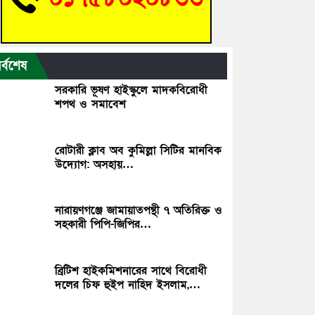
র্বশেষ
সরকারি ভূষণ হাইস্কুলে মাদকবিরোধী
শপথ ও সমাবেশ
রোটারী ক্লাব অব কুমিল্লা সিটির মানবিক
উদ্যোগ: অসহায়…
নারায়ণগঞ্জে জামায়াতপন্থী ৭ অতিরিক্ত ও
সহকারী পিপি-জিপির…
ব্রিটিশ হাইকমিশনারের সাথে বিরোধী
দলের চিফ হুইপ নাহিদ ইসলাম,…