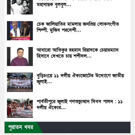
মহানায়ক বুলবুল…
চেক জালিয়াতির মামলায় জনপ্রিয় লোকসংগীত
শিল্পী, মুজিব পরদেশী…
আবারো আতিকুর রহমান রিয়াদকে চেয়ারম্যান
হিসাবে দেখতে চায় শশীদল…
বুড়িচংয়ে ১১ দলীয় ঐক্যজোটের উদ্যোগে জাতীয়
জুলাই…
পার্বতীপুরে জুলাই গণঅভ্যুত্থান দিবস পালন : ১১
দলীয় ঐক্যের…
পুরাতন খবর