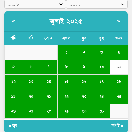
জুলাই ২০২৫
«
»
শনি
রবি
সোম
মঙ্গল
বুধ
বৃহ
শুক্র
১
২
৩
৪
৫
৬
৭
৮
৯
১০
১১
১২
১৩
১৪
১৫
১৬
১৭
১৮
১৯
২০
২১
২২
২৩
২৪
২৫
২৬
২৭
২৮
২৯
৩০
৩১
« জুন
আগষ্ট »