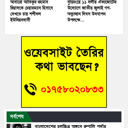
আবারো আতিকুর রহমান
বুড়িচংয়ে ১১ দলীয় ঐক্যজোটের
রিয়াদকে চেয়ারম্যান হিসাবে
উদ্যোগে জাতীয় জুলাই গণ-
দেখতে চায় শশীদল
অভ্যুত্থান দিবস উদযাপন
ইউনিয়নবাসী
উপলক্ষে…
সর্বশেষ
বাংলাদেশের চলচ্চিত্র অঙ্গনে রুপালি পর্দার