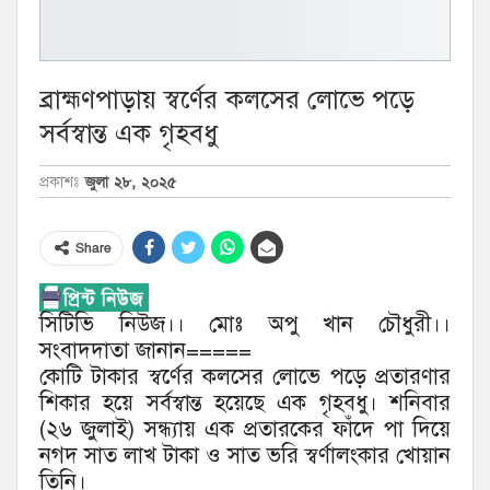
ব্রাহ্মণপাড়ায় স্বর্ণের কলসের লোভে পড়ে
সর্বস্বান্ত এক গৃহবধু
জুলা ২৮, ২০২৫
প্রকাশঃ
Share
সিটিভি নিউজ।। মোঃ অপু খান চৌধুরী।।
সংবাদদাতা জানান=====
কোটি টাকার স্বর্ণের কলসের লোভে পড়ে প্রতারণার
শিকার হয়ে সর্বস্বান্ত হয়েছে এক গৃহবধু। শনিবার
(২৬ জুলাই) সন্ধ্যায় এক প্রতারকের ফাঁদে পা দিয়ে
নগদ সাত লাখ টাকা ও সাত ভরি স্বর্ণালংকার খোয়ান
তিনি।