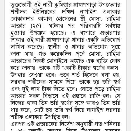
ভুক্তভোগী ওই নারী কুমিল্লার ব্রাহ্মণপাড়া উপজেলার
শশীদল ইউনিয়নের দক্ষিণ নাগাইশ এলাকার
দোকানদার কামাল হোসেনের স্ত্রী মোসা. রাহিমা
আক্তার (২৫)। ঘটনার পর পরিবারটি সর্বস্বান্ত
হওয়ার উপক্রম হয়েছে। এ ব্যপারে প্রতারণার
শিকার ওই নারী ব্রাহ্মণপাড়া থানায় একটি অভিযোগ
দাখিল করেছে। স্থানীয় ও থানার অভিযোগ সূত্রে
জানা যায়, গত কয়েকদিন পূর্বে মোসা. রাহিমা
আক্তারের নিকট মোবাইলে অজ্ঞাত এক ব্যক্তি ফোন
করে জানায়, তাকে ৭টি “কোটি টাকার স্বর্ণের কলস”
উপহার দেওয়া হবে। তবে শর্ত হিসেবে বলা হয়,
দরবার শরীফের সামনে গিয়ে তাকে ছয় ভরি স্বর্ণ
এবং দুই লাখ টাকা দিতে হবে। লোভে পড়ে রাহিমা
আক্তার সরল বিশ্বাসে এই প্রস্তাবে রাজি হন। সে
নিজের থাকা তিন ভরি স্বর্ণের সঙ্গে আরও তিন ভরি
ধার করে, মোট ছয় ভরি স্বর্ণ নিয়ে নাগাইশ দরবার
শরীফ এলাকায় উপস্থিত হন।
এরপর ওই প্রতারকের নির্দেশ অনুযায়ী গত শনিবার