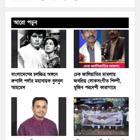
আরো পড়ুন
বাংলাদেশের চলচ্চিত্র অঙ্গনে
চেক জালিয়াতির মামলায়
রুপালি পর্দার মহানায়ক বুলবুল
জনপ্রিয় লোকসংগীত শিল্পী,
আহমেদ
মুজিব পরদেশী কারাগারে