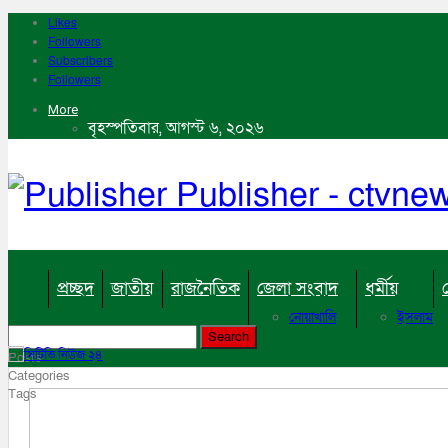
Likes
Followers
Subscribers
Followers
More
বৃহস্পতিবার, আগস্ট ৬, ২০২৬
Publisher - ctvn
প্রচ্ছদ
জাতীয়
রাজনৈতিক
জেলা সংবাদ
ধর্মীয়
নোয়াখালি
ইসলাম
কুমিল্লা
হিন্দু
ঢাকা
বৌদ্ধ
Posts
নারায়নগঞ্জ
খ্রিষ্টান
Categories
ব্রাহ্মণবাড়িয়া
Tags
চট্টগ্রাম
ফেনী