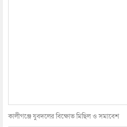
লক্ষ্মীপুর
কক্সবাজার
সিরাজগঞ্জ
কুড়িগ্রাম
বান্দরবান
জয়পুরহাট
ঝালকাঠি
ঝিনাইদহ
ঠাকুরগাঁও
দিনাজপুর
নওগাঁ
পটুয়াখালী
মৌলভীবাজার
কালীগঞ্জে যুবদলের বিক্ষোভ মিছিল ও সমাবেশ