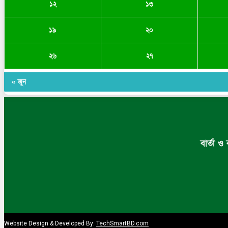
১২
১৩
১৯
২০
২৬
২৭
« জুন
বার্তা ও
Website Design & Developed By:
TechSmartBD.com