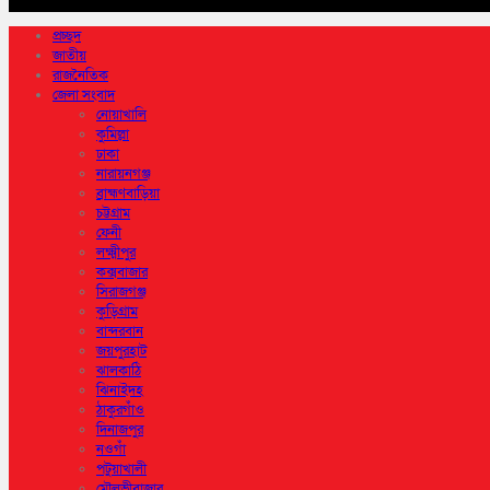
প্রচ্ছদ
জাতীয়
রাজনৈতিক
জেলা সংবাদ
নোয়াখালি
কুমিল্লা
ঢাকা
নারায়নগঞ্জ
ব্রাহ্মণবাড়িয়া
চট্টগ্রাম
ফেনী
লক্ষ্মীপুর
কক্সবাজার
সিরাজগঞ্জ
কুড়িগ্রাম
বান্দরবান
জয়পুরহাট
ঝালকাঠি
ঝিনাইদহ
ঠাকুরগাঁও
দিনাজপুর
নওগাঁ
পটুয়াখালী
মৌলভীবাজার