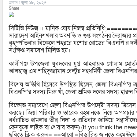
প্রকাশঃ
জুলা ১৮, ২০২৫
Share
সিটিভি নিউজ।। মানিক ঘোষ নিজস্ব প্রতিনিধি;=====
সারাদেশ আইনশখলার অবণতি ও গুপ্ত সংগঠনর নৈরাজ্যর প্র
বৃহস্পতিবার বিকেলে শহররে যশোর রোডের বিএনপি’র দলীয় কা
সংক্ষিপ্ত সমাবেশ মিলিত হয়।
কালীগঞ্জ উপজেলা যুবদলের যুগ্ন আহবায়ক গোলাম মোর্
আলহাজ্ব এম শহিদুজ্জামান বেল্টুর সহধর্মিণী জেলা বিএনপির 
বিশেষ অতিথি হিসেবে উপস্থিত ছিলেন, জেলা বিএনপি’র
বিএনপি’র সদস্য মিরু খাঁ, জেলা শ্রমিক দলের সদস্য হারু
বিক্ষোভ সমাবেশে জেলা বিএনপি’র উপদেষ্টা সদস্য মিসেস মু
করছে। জিয়া পরিবার ও তারেক রহমানকে নিয়ে অপপ্রচার শ
বর্বরাচিত হামলার তীব্র নিদা ও প্রতিবাদ জানিয়ে সন্ত্র
ফেসবুকে লাইক বা শেয়ার করুন) (If you think the ne
ছবিতে ক্লিক করুন= ==আরো =বিস্তারিত জানতে কমেন্টসে