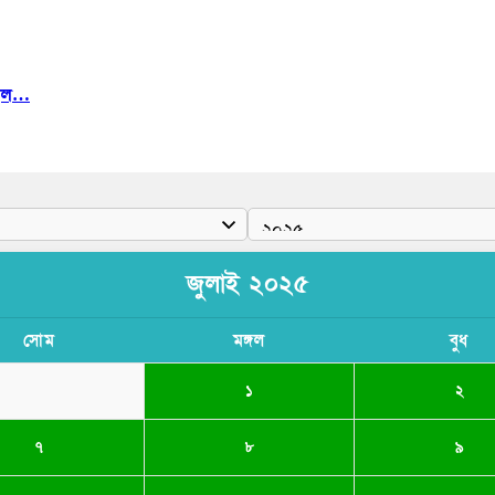
ীদল…
জুলাই ২০২৫
সোম
মঙ্গল
বুধ
১
২
৭
৮
৯