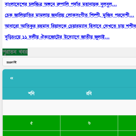
বাংলাদেশের চলচ্চিত্র অঙ্গনে রুপালি পর্দার মহানায়ক বুলবুল…
চেক জালিয়াতির মামলায় জনপ্রিয় লোকসংগীত শিল্পী, মুজিব পরদেশী…
আবারো আতিকুর রহমান রিয়াদকে চেয়ারম্যান হিসাবে দেখতে চায় শশ
বুড়িচংয়ে ১১ দলীয় ঐক্যজোটের উদ্যোগে জাতীয় জুলাই…
পুরাতন খবর
«
শনি
রবি
৫
৬