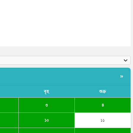
»
বৃহ
শুক্র
৩
৪
১০
১১