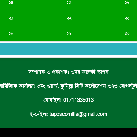
১৪
১৫
১৬
২১
২২
২৩
২৮
২৯
৩০
সম্পাদক ও প্রকাশকঃ ওমর ফারুকী তাপস
 বানিজ্যিক কার্যালয়ঃ ৫নং ওয়ার্ড, কুমিল্লা সিটি কর্পোরেশন, ৩২৩ মোগলটুলী,
মোবাইলঃ 01711335013
ই-মেইলঃ taposcomilla@gmail.com