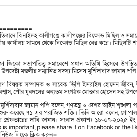
============
তিবাদে ঝিনাইদহ কালীগঞ্জে কালীগঞ্জের বিক্ষোভ মিছিল ও সম
র্যালয় সামনে থেকে বিক্ষোভ মিছিল বের করে। মিছিলটি শহরের গ
তজা জিকো সভাপতিত্ব সমাবেশে প্রধান অতিথি হিসেবে উপস্
উপদেষ্টা মন্ডলীর সম্মানিত সদস্য মিসেস মুর্শিদাবাদ জামান পপি
 ত্রাণ বিষয়ক সম্পাদক ও সাবেক ভিপি ইসরাইল হোসেন জীবন
ন বিশ্বাস, পৌর যুবদলের অন্যতম সংগঠক মোক্তার হোসেন সহ উপ
র্শিদাবাদ জামান পপি বলেন, গণতন্ত্র ও দেশর আইন শৃঙ্খলা পরিস
ুরু করেছে ৭১ এর পরাজিত শক্তি। তিনি আরো বলেন, গোপালগঞ্জ
াসীদের গ্রেফতারের দাবি জানান। সংবাদ প্রকাশঃ ১৮-০৭-২০২৫ ইং
ws is important, please share it on Facebook or the l
 নিউজ লিংকে ক্লিক করুন=