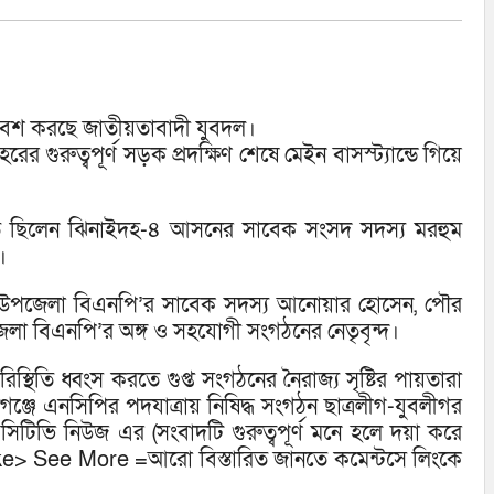
াবেশ করছে জাতীয়তাবাদী যুবদল।
ুরুত্বপূর্ণ সড়ক প্রদক্ষিণ শেষে মেইন বাসস্ট্যান্ডে গিয়ে
থিত ছিলেন ঝিনাইদহ-৪ আসনের সাবেক সংসদ সদস্য মরহুম
।
, উপজেলা বিএনপি’র সাবেক সদস্য আনোয়ার হোসেন, পৌর
জেলা বিএনপি’র অঙ্গ ও সহযোগী সংগঠনের নেতৃবৃন্দ।
্থিতি ধ্বংস করতে গুপ্ত সংগঠনের নৈরাজ্য সৃষ্টির পায়তারা
ে এনসিপির পদযাত্রায় নিষিদ্ধ সংগঠন ছাত্রলীগ-যুবলীগর
 সিটিভি নিউজ এর (সংবাদটি গুরুত্বপূর্ণ মনে হলে দয়া করে
ike> See More =আরো বিস্তারিত জানতে কমেন্টসে লিংকে