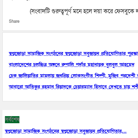
(সংবাদটি গুরুত্বপূর্ণ মনে হলে দয়া করে ফেসবু
Share
আরো পড়ুন
স্বপ্নজোড়া সামাজিক সংগঠনের স্বপ্নজোড়া সবুজায়ন প্রতিযোগিতার পুরস্
বাংলাদেশের চলচ্চিত্র অঙ্গনে রুপালি পর্দার মহানায়ক বুলবুল আহমেদ
চেক জালিয়াতির মামলায় জনপ্রিয় লোকসংগীত শিল্পী, মুজিব পরদেশী 
আবারো আতিকুর রহমান রিয়াদকে চেয়ারম্যান হিসাবে দেখতে চায় শ
সর্বশেষ
স্বপ্নজোড়া সামাজিক সংগঠনের স্বপ্নজোড়া সবুজায়ন প্রতিযোগিতার…