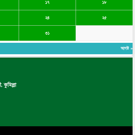
১৭
১৮
২৪
২৫
৩১
আগষ্ট »
 কুমিল্লা