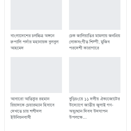
বাংলাদেশের চলচ্চিত্র অঙ্গনে
চেক জালিয়াতির মামলায় জনপ্রিয়
রুপালি পর্দার মহানায়ক বুলবুল
লোকসংগীত শিল্পী, মুজিব
আহমেদ
পরদেশী কারাগারে
আবারো আতিকুর রহমান
বুড়িচংয়ে ১১ দলীয় ঐক্যজোটের
রিয়াদকে চেয়ারম্যান হিসাবে
উদ্যোগে জাতীয় জুলাই গণ-
দেখতে চায় শশীদল
অভ্যুত্থান দিবস উদযাপন
ইউনিয়নবাসী
উপলক্ষে…