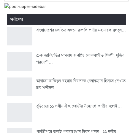
সর্বশেষ
বাংলাদেশের চলচ্চিত্র অঙ্গনে রুপালি পর্দার মহানায়ক বুলবুল…
চেক জালিয়াতির মামলায় জনপ্রিয় লোকসংগীত শিল্পী, মুজিব
পরদেশী…
আবারো আতিকুর রহমান রিয়াদকে চেয়ারম্যান হিসাবে দেখতে
চায় শশীদল…
বুড়িচংয়ে ১১ দলীয় ঐক্যজোটের উদ্যোগে জাতীয় জুলাই…
পার্বতীপুরে জুলাই গণঅভ্যুত্থান দিবস পালন : ১১ দলীয়