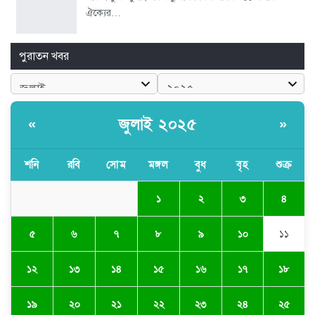
ঐক্যের…
পুরাতন খবর
জুলাই ২০২৫
«
»
শনি
রবি
সোম
মঙ্গল
বুধ
বৃহ
শুক্র
১
২
৩
৪
৫
৬
৭
৮
৯
১০
১১
১২
১৩
১৪
১৫
১৬
১৭
১৮
১৯
২০
২১
২২
২৩
২৪
২৫