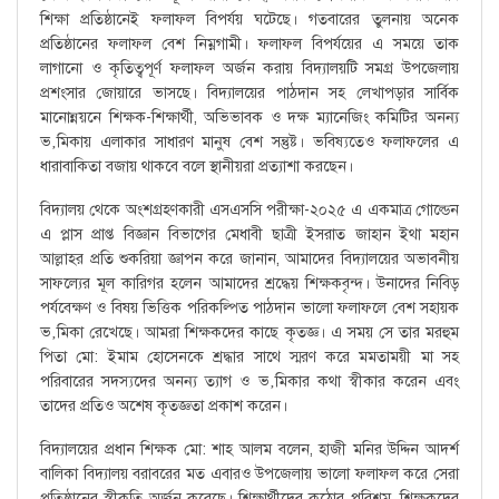
শিক্ষা প্রতিষ্ঠানেই ফলাফল বিপর্যয় ঘটেছে। গতবারের তুলনায় অনেক
প্রতিষ্ঠানের ফলাফল বেশ নিম্নগামী। ফলাফল বিপর্যয়ের এ সময়ে তাক
লাগানো ও কৃতিত্বপূর্ণ ফলাফল অর্জন করায় বিদ্যালয়টি সমগ্র উপজেলায়
প্রশংসার জোয়ারে ভাসছে। বিদ্যালয়ের পাঠদান সহ লেখাপড়ার সার্বিক
মানোন্নয়নে শিক্ষক-শিক্ষার্থী, অভিভাবক ও দক্ষ ম্যানেজিং কমিটির অনন্য
ভ‚মিকায় এলাকার সাধারণ মানুষ বেশ সন্তুষ্ট। ভবিষ্যতেও ফলাফলের এ
ধারাবাকিতা বজায় থাকবে বলে স্থানীয়রা প্রত্যাশা করছেন।
বিদ্যালয় থেকে অংশগ্রহণকারী এসএসসি পরীক্ষা-২০২৫ এ একমাত্র গোল্ডেন
এ প্লাস প্রাপ্ত বিজ্ঞান বিভাগের মেধাবী ছাত্রী ইসরাত জাহান ইথা মহান
আল্লাহর প্রতি শুকরিয়া জ্ঞাপন করে জানান, আমাদের বিদ্যালয়ের অভাবনীয়
সাফল্যের মূল কারিগর হলেন আমাদের শ্রদ্ধেয় শিক্ষকবৃন্দ। উনাদের নিবিড়
পর্যবেক্ষণ ও বিষয় ভিত্তিক পরিকল্পিত পাঠদান ভালো ফলাফলে বেশ সহায়ক
ভ‚মিকা রেখেছে। আমরা শিক্ষকদের কাছে কৃতজ্ঞ। এ সময় সে তার মরহুম
পিতা মো: ইমাম হোসেনকে শ্রদ্ধার সাথে স্মরণ করে মমতাময়ী মা সহ
পরিবারের সদস্যদের অনন্য ত্যাগ ও ভ‚মিকার কথা স্বীকার করেন এবং
তাদের প্রতিও অশেষ কৃতজ্ঞতা প্রকাশ করেন।
বিদ্যালয়ের প্রধান শিক্ষক মো: শাহ আলম বলেন, হাজী মনির উদ্দিন আদর্শ
বালিকা বিদ্যালয় বরাবরের মত এবারও উপজেলায় ভালো ফলাফল করে সেরা
প্রতিষ্ঠানের স্বীকৃতি অর্জন করেছে। শিক্ষার্থীদের কঠোর পরিশ্রম, শিক্ষকদের