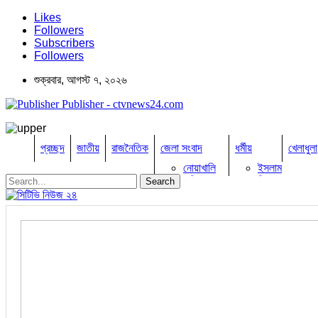
Likes
Followers
Subscribers
Followers
শুক্রবার, আগস্ট ৭, ২০২৬
Publisher - ctvnews24.com
প্রচ্ছদ
জাতীয়
রাজনৈতিক
জেলা সংবাদ
ধর্মীয়
খেলাধুলা
নোয়াখালি
ইসলাম
কুমিল্লা
হিন্দু
ঢাকা
বৌদ্ধ
নারায়নগঞ্জ
খ্রিষ্টান
ব্রাহ্মণবাড়িয়া
চট্টগ্রাম
ফেনী
লক্ষ্মীপুর
কক্সবাজার
সিরাজগঞ্জ
কুড়িগ্রাম
বান্দরবান