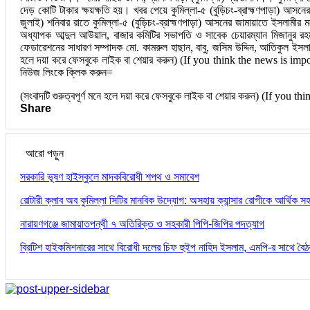
দেড় কোটি টাকার ক্ষয়ক্ষতি হয়। খবর পেয়ে কুমিল্লা-৫ (বুড়িচং-ব্রাহ্মণপাড়া) আস
জুলাই) শনিবার রাতে কুমিল্লা-৫ (বুড়িচং-ব্রাহ্মণপাড়া) আসনের জামায়াতে ইসলাম
অধ্যাপক আব্দুল আউয়াল, বাজার কমিটির সভাপতি ও সাবেক চেয়ারম্যান মিজানুর র
ফেডারেশনের সাধারণ সম্পাদক মো. কামরুল হাছান, বাবু, জসিম উদ্দিন, আতিকুল ইসলাম
হলে দয়া করে ফেসবুকে লাইক বা শেয়ার করুন) (If you think the news is imp
নিউজ লিংকে ক্লিক করুন=
(সংবাদটি গুরুত্বপূর্ণ মনে হলে দয়া করে ফেসবুকে লাইক বা শেয়ার করুন) (If you
Share
আরো পড়ুন
সরকারি ভূষণ হাইস্কুলে মাদকবিরোধী শপথ ও সমাবেশ
রোটারী ক্লাব অব কুমিল্লা সিটির মানবিক উদ্যোগ: অসহায় ক্যান্সার রোগীকে আর্থিক 
নারায়ণগঞ্জে জামায়াতপন্থী ৭ অতিরিক্ত ও সহকারী পিপি-জিপির পদত্যাগ
ব্রিটিশ হাইকমিশনারের সাথে বিরোধী দলের চিফ হুইপ নাহিদ ইসলাম, এমপি-র সাথে বৈ