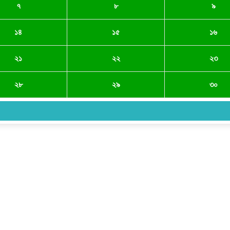
৭
৮
৯
১৪
১৫
১৬
২১
২২
২৩
২৮
২৯
৩০
সম্পাদক ও প্রকাশকঃ ওমর ফারুকী তাপস
বার্তা ও বানিজ্যিক কার্যালয়ঃ ৫নং ওয়ার্ড, কুমিল্লা সিটি কর্পোরেশন, ৩২৩ মোগলটুলী, কুমিল্লা
মোবাইলঃ 01711335013
ই-মেইলঃ taposcomilla@gmail.com