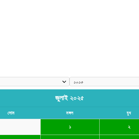
জুলাই ২০২৫
সোম
মঙ্গল
বুধ
১
২