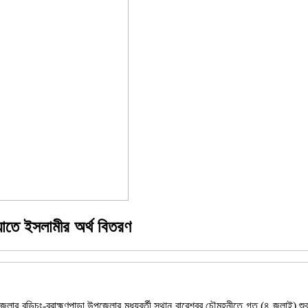
য়াতে ইসলামীর অর্থ বিতরণ
লা জেলার বুড়িচং-ব্রাহ্মণপাড়া উপজেলার মধ্যবর্তী স্থান বারেশ্বর চৌমুহনীতে গত (৪ জুলাই)