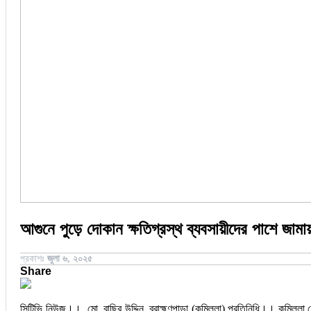
জয়পুরহাট
ঝালকাঠি
ঝিনাইদহ
ঠাকুরগাঁও
দিনাজপুর
নওগাঁ
পটুয়াখালী
মৌলভীবাজার
আগুনে পুড়ে দোকান ক্ষতিগ্রস্থ ব্যবসায়ীদের পাশে জামা
প্রকাশঃ
জুলা ৬, ২০২৫
Share
সিটিভি নিউজ।। ‎ মো. বাছির উদ্দিন, ব্রাহ্মণপাড়া (কুমিল্লা) প্রতিনিধি।। ‎কুমিল্