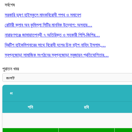
সর্বশেষ
সরকারি ভূষণ হাইস্কুলে মাদকবিরোধী শপথ ও সমাবেশ
রোটারী ক্লাব অব কুমিল্লা সিটির মানবিক উদ্যোগ: অসহায়…
নারায়ণগঞ্জে জামায়াতপন্থী ৭ অতিরিক্ত ও সহকারী পিপি-জিপির…
ব্রিটিশ হাইকমিশনারের সাথে বিরোধী দলের চিফ হুইপ নাহিদ ইসলাম,…
স্বপ্নজোড়া সামাজিক সংগঠনের স্বপ্নজোড়া সবুজায়ন প্রতিযোগিতার…
পুরাতন খবর
«
শনি
রবি