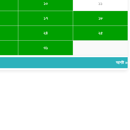
১০
১১
১৭
১৮
২৪
২৫
৩১
আগষ্ট »