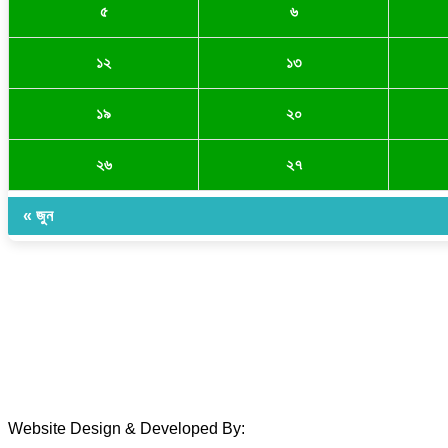
৫
৬
১২
১৩
১৯
২০
২৬
২৭
« জুন
Website Design & Developed By:
TechSmartBD.com