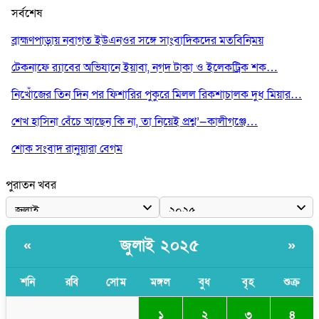
সর্বশেষ
ব্রাহ্মণপাড়ায় নবাগত ইউএনওর সঙ্গে সাংবাদিকদের মতবিনিময়
টেকনাফে র‌্যাবের অভিযানে ইয়াবা, নগদ টাকা ও ইলেকট্রিক শক…
নিখোঁজের তিন দিন পর ফিশারির পুকুরে মিলল রিকশাচালক দুধ মিয়ার…
শেখ হাসিনা বেঁচে আছেন কি না, তা নিয়েই প্রশ্ন’—কালীগঞ্জে…
শোক সংবাদ রানুয়ারা বেগম
পুরাতন খবর
জুলাই ২০২৫
«
»
শনি
রবি
সোম
মঙ্গল
বুধ
বৃহ
শুক্র
১
২
৩
৪