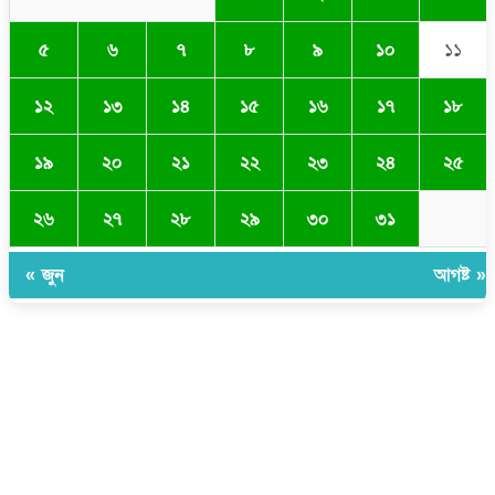
৫
৬
৭
৮
৯
১০
১১
১২
১৩
১৪
১৫
১৬
১৭
১৮
১৯
২০
২১
২২
২৩
২৪
২৫
২৬
২৭
২৮
২৯
৩০
৩১
« জুন
আগষ্ট »
সম্পাদক ও প্রকাশকঃ ওমর ফারুকী তাপস
বার্তা ও বানিজ্যিক কার্যালয়ঃ ৫নং ওয়ার্ড, কুমিল্লা সিটি কর্পোরেশন, ৩২৩ মোগলটুলী,
কুমিল্লা
মোবাইলঃ 01711335013
ই-মেইলঃ taposcomilla@gmail.com