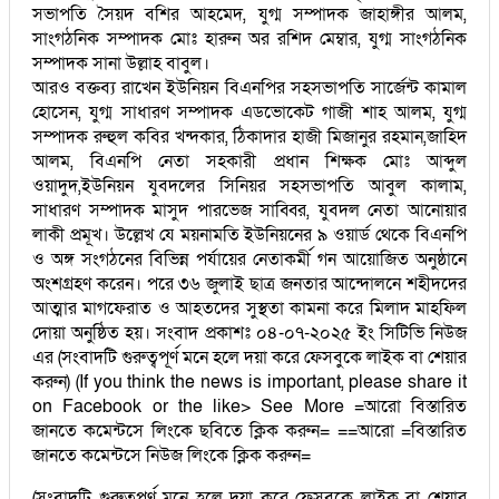
সভাপতি সৈয়দ বশির আহমেদ, যুগ্ম সম্পাদক জাহাঙ্গীর আলম,
সাংগঠনিক সম্পাদক মোঃ হারুন অর রশিদ মেম্বার, যুগ্ম সাংগঠনিক
সম্পাদক সানা উল্লাহ বাবুল।
আরও বক্তব্য রাখেন ইউনিয়ন বিএনপির সহসভাপতি সার্জেন্ট কামাল
হোসেন, যুগ্ম সাধারণ সম্পাদক এডভোকেট গাজী শাহ আলম, যুগ্ম
সম্পাদক রুহুল কবির খন্দকার, ঠিকাদার হাজী মিজানুর রহমান,জাহিদ
আলম, বিএনপি নেতা সহকারী প্রধান শিক্ষক মোঃ আব্দুল
ওয়াদুদ,ইউনিয়ন যুবদলের সিনিয়র সহসভাপতি আবুল কালাম,
সাধারণ সম্পাদক মাসুদ পারভেজ সাব্বির, যুবদল নেতা আনোয়ার
লাকী প্রমূখ। উল্লেখ যে ময়নামতি ইউনিয়নের ৯ ওয়ার্ড থেকে বিএনপি
ও অঙ্গ সংগঠনের বিভিন্ন পর্যায়ের নেতাকর্মী গন আয়োজিত অনুষ্ঠানে
অংশগ্রহণ করেন। পরে ৩৬ জুলাই ছাত্র জনতার আন্দোলনে শহীদদের
আত্মার মাগফেরাত ও আহতদের সুস্থতা কামনা করে মিলাদ মাহফিল
দোয়া অনুষ্ঠিত হয়। সংবাদ প্রকাশঃ ০৪-০৭-২০২৫ ইং সিটিভি নিউজ
এর (সংবাদটি গুরুত্বপূর্ণ মনে হলে দয়া করে ফেসবুকে লাইক বা শেয়ার
করুন) (If you think the news is important, please share it
on Facebook or the like> See More =আরো বিস্তারিত
জানতে কমেন্টসে লিংকে ছবিতে ক্লিক করুন= ==আরো =বিস্তারিত
জানতে কমেন্টসে নিউজ লিংকে ক্লিক করুন=
(সংবাদটি গুরুত্বপূর্ণ মনে হলে দয়া করে ফেসবুকে লাইক বা শেয়ার