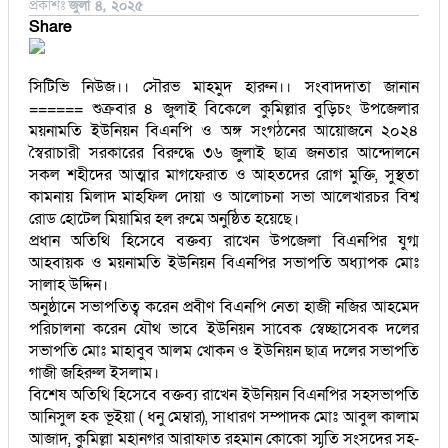
প্রকাশঃ
জুলা ৪, ২০২৫
Share
সিটিভি নিউজ।। সৌরভ মাহমুদ হারুন।। সংবাদদাতা জানান
====== শুক্রবার ৪ জুলাই বিকেলে কুমিল্লার বুড়িচং উপজেলার
ময়নামতি ইউনিয়ন বিএনপি ও অঙ্গ সংগঠনের আয়োজনে ২০২৪
স্বৈরাচারী সরকারের বিরুদ্ধে ৩৬ জুলাই ছাত্র জনতার আন্দোলনে
সকল শহীদের আত্মার মাগফেরাত ও আহতদের রোগ মুক্তি, সুস্থতা
কামনায় মিলাদ মাহফিল দোয়া ও আলোচনা সভা আলেখারচর বিশ্ব
রোড হোটেল মিয়ামির হল রুমে অনুষ্ঠিত হয়েছে।
প্রধান অতিথি হিসেবে বক্তব্য রাখেন উপজেলা বিএনপির যুগ্ম
আহবায়ক ও ময়নামতি ইউনিয়ন বিএনপির সভাপতি অধ্যাপক মোঃ
সালাহ উদ্দিন।
অনুষ্ঠানে সভাপতিত্ব করেন প্রবীণ বিএনপি নেতা হাজী নজির আহমেদ
পরিচালনা করেন যৌথ ভাবে ইউনিয়ন সাবেক স্বেচ্ছাসেবক দলের
সভাপতি মোঃ মাহাবুব আলম খোকন ও ইউনিয়ন ছাত্র দলের সভাপতি
গাজী জহিরুল ইসলাম।
বিশেষ অতিথি হিসেবে বক্তব্য রাখেন ইউনিয়ন বিএনপির সহসভাপতি
আনিসুল হক ভূইয়া ( ধনু মেম্বার), সাধারণ সম্পাদক মোঃ আবুল কালাম
আজাদ, কুমিল্লা মহানগর আরাফাত রহমান কোকো স্মৃতি সংসদের সহ-