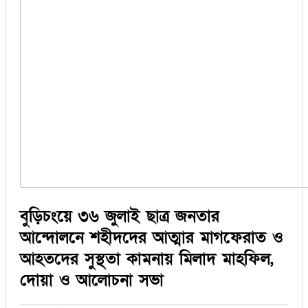
সিরাজগঞ্জ
কুড়িগ্রাম
বান্দরবান
জয়পুরহাট
ঝালকাঠি
ঝিনাইদহ
ঠাকুরগাঁও
দিনাজপুর
নওগাঁ
পটুয়াখালী
মৌলভীবাজার
তথ্য ও প্রযুক্তি
বানিজ্য
বিচিত্র সংবাদ
লাইফস্টাইল
বুড়িচংয়ে ৩৬ জুলাই ছাত্র জনতার
আন্দোলনে শহীদদের আত্মার মাগফেরাত ও
আহতদের সুস্থতা কামনায় মিলাদ মাহফিল,
দোয়া ও আলোচনা সভা