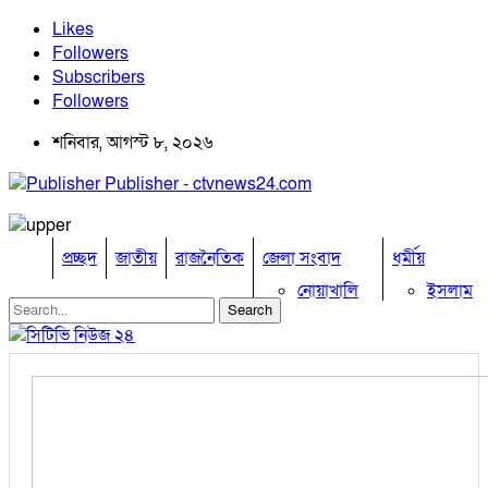
Likes
Followers
Subscribers
Followers
শনিবার, আগস্ট ৮, ২০২৬
Publisher - ctvnews24.com
প্রচ্ছদ
জাতীয়
রাজনৈতিক
জেলা সংবাদ
ধর্মীয়
নোয়াখালি
ইসলাম
কুমিল্লা
হিন্দু
ঢাকা
বৌদ্ধ
নারায়নগঞ্জ
খ্রিষ্টান
ব্রাহ্মণবাড়িয়া
খেলাধুলা
চট্টগ্রাম
ফেনী
বিনোদন
লক্ষ্মীপুর
অপরাধ
কক্সবাজার