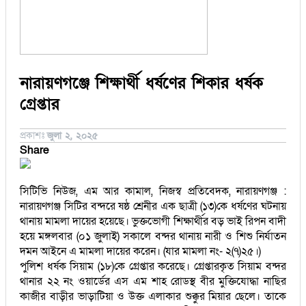
সিরাজগঞ্জ
কুড়িগ্রাম
বান্দরবান
জয়পুরহাট
ঝালকাঠি
নারায়ণগঞ্জে শিক্ষার্থী ধর্ষণের শিকার ধর্ষক
ঝিনাইদহ
গ্রেপ্তার
ঠাকুরগাঁও
দিনাজপুর
নওগাঁ
প্রকাশঃ
জুলা ২, ২০২৫
পটুয়াখালী
Share
মৌলভীবাজার
তথ্য ও প্রযুক্তি
বানিজ্য
বিচিত্র সংবাদ
লাইফস্টাইল
সিটিভি নিউজ, এম আর কামাল, নিজস্ব প্রতিবেদক, নারায়ণগঞ্জ :
নারায়ণগঞ্জ সিটির বন্দরে ষষ্ঠ শ্রেনীর এক ছাত্রী (১৩)কে ধর্ষণের ঘটনায়
থানায় মামলা দায়ের হয়েছে। ভুক্তভোগী শিক্ষার্থীর বড় ভাই রিপন বাদী
হয়ে মঙ্গলবার (০১ জুলাই) সকালে বন্দর থানায় নারী ও শিশু নির্যাতন
দমন আইনে এ মামলা দায়ের করেন। (যার মামলা নং- ২(৭)২৫।)
পুলিশ ধর্ষক সিয়াম (১৮)কে গ্রেপ্তার করেছে। গ্রেপ্তারকৃত সিয়াম বন্দর
থানার ২২ নং ওয়ার্ডের এস এম শাহ রোডস্থ বীর মুক্তিযোদ্ধা নাছির
কাজীর বাড়ীর ভাড়াটিয়া ও উক্ত এলাকার শুক্কুর মিয়ার ছেলে। তাকে