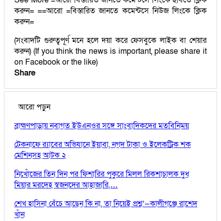
করুন= ==আরো =বিস্তারিত জানতে কমেন্টসে নিউজ লিংকে ক্লিক
করুন=
(সংবাদটি গুরুত্বপূর্ণ মনে হলে দয়া করে ফেসবুকে লাইক বা শেয়ার
করুন) (If you think the news is important, please share it
on Facebook or the like)
Share
আরো পড়ুন
ব্রাহ্মণপাড়ায় নবাগত ইউএনওর সঙ্গে সাংবাদিকদের মতবিনিময়
টেকনাফে র‌্যাবের অভিযানে ইয়াবা, নগদ টাকা ও ইলেকট্রিক শক
মেশিনসহ আটক ২
নিখোঁজের তিন দিন পর ফিশারির পুকুরে মিলল রিকশাচালক দুধ
মিয়ার মরদেহ স্বজনদের আহাজারি,…
শেখ হাসিনা বেঁচে আছেন কি না, তা নিয়েই প্রশ্ন’—কালীগঞ্জে রাশেদ
খাঁন