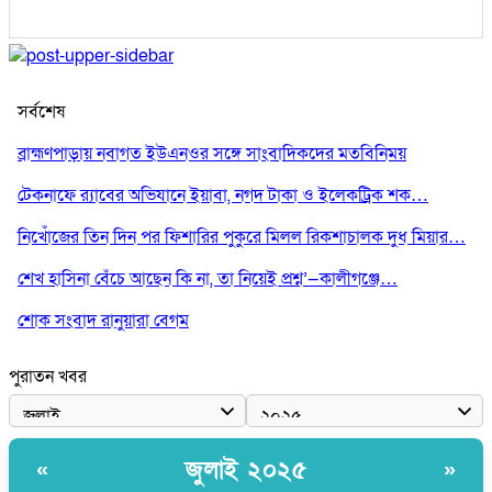
সর্বশেষ
ব্রাহ্মণপাড়ায় নবাগত ইউএনওর সঙ্গে সাংবাদিকদের মতবিনিময়
টেকনাফে র‌্যাবের অভিযানে ইয়াবা, নগদ টাকা ও ইলেকট্রিক শক…
নিখোঁজের তিন দিন পর ফিশারির পুকুরে মিলল রিকশাচালক দুধ মিয়ার…
শেখ হাসিনা বেঁচে আছেন কি না, তা নিয়েই প্রশ্ন’—কালীগঞ্জে…
শোক সংবাদ রানুয়ারা বেগম
পুরাতন খবর
জুলাই ২০২৫
«
»