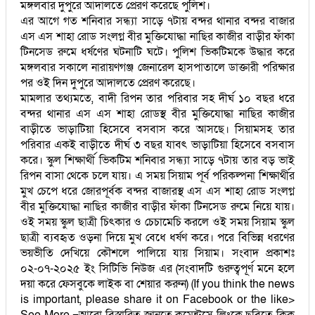
মঙ্গলবার দুপুরে আদালতে প্রেরণ করেছে পুলিশ।
এর আগে গত শনিবার সন্ধ্যা সাড়ে ৭টায় বন্দর থানার বন্দর বাজার
এস এস শাহা রোড সংলগ্ন বীর মুক্তিযোদ্ধা নাছির কাজীর বাড়ীর ফাঁকা
টিনসেড রুমে ধর্ষণের ঘটনাটি ঘটে। পুলিশ ভিকটিমকে উদ্ধার করে
মঙ্গলবার সকালে নারায়ণগঞ্জ জেনারেল হাসপাতালে ডাক্তারী পরিক্ষার
পর ওই দিন দুপুরে আদালতে প্রেরণ করেছে।
মামলার তথ্যমতে, বাদী রিপন তার পরিবার সহ দীর্ঘ ১০ বছর ধরে
বন্দর থানার এস এস শাহা রোডস্থ বীর মুক্তিযোদ্ধা নাছির কাজীর
বাড়ীতে ভাড়াটিয়া হিসেবে বসবাস করে আসছে। সিয়ামসহ তার
পরিবার একই বাড়ীতে দীর্ঘ ৩ বছর যাবৎ ভাড়াটিয়া হিসেবে বসবাস
করে। স্কুল শিক্ষার্থী ভিকটিম শনিবার সন্ধ্যা সাড়ে ৭টায় তার বড় ভাই
রিপন বাসা থেকে চলে যায়। এ সময় সিয়াম পূর্ব পরিকল্পনা শিক্ষার্থীর
মুখ চেপে ধরে জোরপূর্বক বন্দর বাজারস্থ এস এস শাহা রোড সংলগ্ন
বীর মুক্তিযোদ্ধা নাছির কাজীর বাড়ীর ফাঁকা টিনসেড রুমে নিয়ে যায়।
ওই সময় স্কুল ছাত্রী চিৎকার ও চেচামেচি করলে ওই সময় সিয়াম স্কুল
ছাত্রী ব্যবহৃত ওড়না দিয়ে মুখ বেধে ধর্ষণ করে। পরে বিভিন্ন ধরণের
ভয়ভীতি দেখিয়ে কৌশলে পালিয়ে যায় সিয়াম। সংবাদ প্রকাশঃ
০২-০৭-২০২৫ ইং সিটিভি নিউজ এর (সংবাদটি গুরুত্বপূর্ণ মনে হলে
দয়া করে ফেসবুকে লাইক বা শেয়ার করুন) (If you think the news
is important, please share it on Facebook or the like>
See More =আরো বিস্তারিত জানতে কমেন্টসে লিংকে ছবিতে ক্লিক