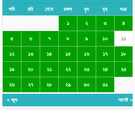
শনি
রবি
সোম
মঙ্গল
বুধ
বৃহ
শুক্র
১
২
৩
৪
৫
৬
৭
৮
৯
১০
১১
১২
১৩
১৪
১৫
১৬
১৭
১৮
১৯
২০
২১
২২
২৩
২৪
২৫
২৬
২৭
২৮
২৯
৩০
৩১
« জুন
আগষ্ট »
সম্পাদক ও প্রকাশকঃ ওমর ফারুকী তাপস
বার্তা ও বানিজ্যিক কার্যালয়ঃ ৫নং ওয়ার্ড, কুমিল্লা সিটি কর্পোরেশন, ৩২৩ মোগলটুলী,