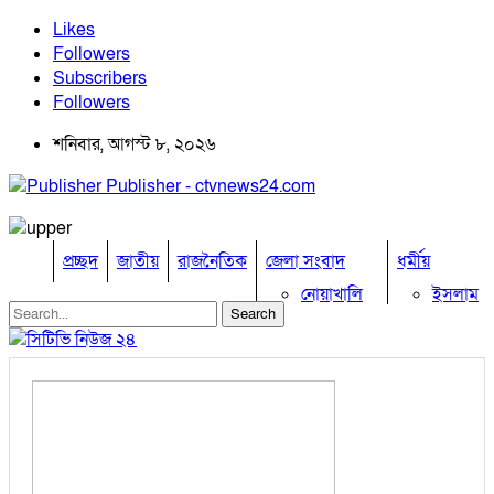
Likes
Followers
Subscribers
Followers
শনিবার, আগস্ট ৮, ২০২৬
Publisher - ctvnews24.com
প্রচ্ছদ
জাতীয়
রাজনৈতিক
জেলা সংবাদ
ধর্মীয়
নোয়াখালি
ইসলাম
কুমিল্লা
হিন্দু
ঢাকা
বৌদ্ধ
নারায়নগঞ্জ
খ্রিষ্টান
ব্রাহ্মণবাড়িয়া
খেলাধুলা
চট্টগ্রাম
ফেনী
বিনোদন
লক্ষ্মীপুর
অপরাধ
কক্সবাজার