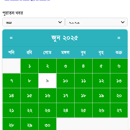
পুরাতন খবর
জুন ২০২৫
«
»
শনি
রবি
সোম
মঙ্গল
বুধ
বৃহ
শুক্র
১
২
৩
৪
৫
৬
৭
৮
৯
১০
১১
১২
১৩
১৪
১৫
১৬
১৭
১৮
১৯
২০
২১
২২
২৩
২৪
২৫
২৬
২৭
২৮
২৯
৩০