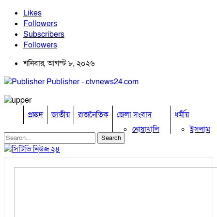
Likes
Followers
Subscribers
Followers
শনিবার, আগস্ট ৮, ২০২৬
Publisher - ctvnews24.com
প্রচ্ছদ
জাতীয়
রাজনৈতিক
জেলা সংবাদ
ধর্মীয়
নোয়াখালি
ইসলাম
কুমিল্লা
হিন্দু
ঢাকা
বৌদ্ধ
নারায়নগঞ্জ
খ্রিষ্টান
ব্রাহ্মণবাড়িয়া
খেলাধুলা
চট্টগ্রাম
ফেনী
বিনোদন
লক্ষ্মীপুর
অপরাধ
কক্সবাজার