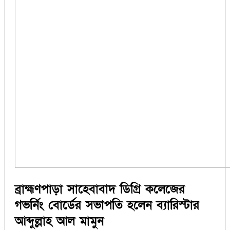
সিরাজগঞ্জ
কুড়িগ্রাম
বান্দরবান
জয়পুরহাট
ঝালকাঠি
ঝিনাইদহ
ঠাকুরগাঁও
দিনাজপুর
নওগাঁ
পটুয়াখালী
মৌলভীবাজার
তথ্য ও প্রযুক্তি
বানিজ্য
বিচিত্র সংবাদ
লাইফস্টাইল
ব্রাহ্মণপাড়া সাহেবাবাদ ডিগ্রি কলেজের
গভর্নিং বোর্ডের সভাপতি হলেন ব্যারিস্টার
আব্দুল্লাহ আল মামুন