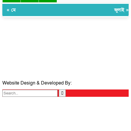
« মে
জুলাই »
সম্পাদক ও প্রকাশকঃ ওমর ফারুকী তাপস
বার্তা ও বানিজ্যিক কার্যালয়ঃ ৫নং ওয়ার্ড, কুমিল্লা সিটি কর্পোরেশন, ৩২৩ মোগলটুলী,
কুমিল্লা
মোবাইলঃ 01711335013
ই-মেইলঃ taposcomilla@gmail.com
Website Design & Developed By:
TechSmartBD.com