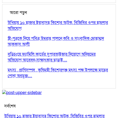
আরো পড়ুন
উখিয়ায় ১০ হাজার ইয়াবাসহ কিশোর আটক, বিজিবির ওপর হামলার
অভিযোগ
স্ত্রী-পুত্রকে নিয়ে পবিত্র উমরাহ পালনে কবি ও সাংবাদিক মোহাম্মদ
আককাস আলী
বুড়িচংয়ে ফ্যামিলি কার্ডের সুপারভাইজার নিয়োগে অনিয়মের
অভিযোগ আবেদন-সাক্ষাৎকার ছাড়াই…
মৎস্য , প্রাণিসম্পদ , কৃষিমন্ত্রী কিশোরগঞ্জ মৎস্য পক্ষ উপলক্ষে মাছের
পোনা অবমুক্ত…
সর্বশেষ
উখিয়ায় ১০ হাজার ইয়াবাসহ কিশোর আটক, বিজিবির ওপর হামলার