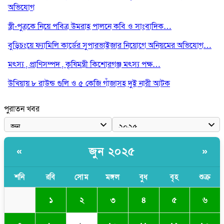
অভিযোগ
স্ত্রী-পুত্রকে নিয়ে পবিত্র উমরাহ পালনে কবি ও সাংবাদিক…
বুড়িচংয়ে ফ্যামিলি কার্ডের সুপারভাইজার নিয়োগে অনিয়মের অভিযোগ…
মৎস্য , প্রাণিসম্পদ , কৃষিমন্ত্রী কিশোরগঞ্জ মৎস্য পক্ষ…
উখিয়ায় ৮ রাউন্ড গুলি ও ৫ কেজি গাঁজাসহ দুই নারী আটক
পুরাতন খবর
জুন ২০২৫
«
»
শনি
রবি
সোম
মঙ্গল
বুধ
বৃহ
শুক্র
১
২
৩
৪
৫
৬