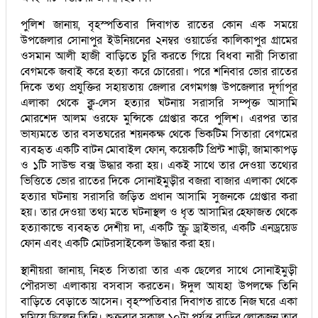
পুলিশ জানায়, বৃহস্পতিবার দিবাগত রাতের কোন এক সময়ে
উপজেলার সোনাপুর ইউনিয়নের ২নম্বর ওয়ার্ডের কালিকাপুর গ্রামের
ওসমান আলী হাজী বাড়িতে চুরি করতে গিয়ে বিধবা নারী সিতারা
বেগমকে জবাই করে হত্যা করে চোরেরা। পরে শনিবার ভোর রাতের
দিকে তথ্য প্রযুক্তির সহায়তায় জেলার বেগমগঞ্জ উপজেলার দূর্গাপূর
এলাকা থেকে ক্লু-লেস হত্যার ঘটনায় সরাসরি সম্পৃক্ত আসামি
মোরশেদ আলম ওরফে মুন্সিকে গ্রেপ্তার করে পুলিশ। এরপর তার
ভাষ্যমতে তার বসতঘরের শয়নকক্ষ থেকে ভিকটিম সিতারা বেগমের
ব্যবহৃত একটি বাটন মোবাইল ফোন, কয়েকটি প্রিন্ট শাড়ী, জামাকাপড়
ও ১টি সাউন্ড বক্স উদ্ধার করা হয়। একই সাথে তার দেওয়া তথ্যের
ভিত্তিতে ভোর রাতের দিকে সোনাইমুড়ীর বজরা বাজার এলাকা থেকে
হত্যার ঘটনায় সরাসরি জড়িত প্রধান আসামি সুজনকে গ্রেপ্তার করা
হয়। তার দেওয়া তথ্য মতে ঘটনাস্থল ও ধৃত আসামির হেফাজত থেকে
হত্যাকান্ডে ব্যবহৃত দেশীয় দা, একটি স্ক্রু ড্রাইভার, একটি এনড্রয়েড
ফোন এবং একটি মোটরসাইকেল উদ্ধার করা হয়।
স্থানীয়রা জানায়, নিহত সিতারা তার এক ছেলের সাথে সোনাইমুড়ী
পৌরসভা এলাকায় বসবাস করতেন। ঈদুল আযহা উপলক্ষে তিনি
বাড়িতে বেড়াতে আসেন। বৃহস্পতিবার দিবাগত রাতে নিজ ঘরে একা
ঘুমিয়ে ছিলেন তিনি। শুক্রবার সকাল ১০টা পর্যন্ত বাড়ির লোকজন তার