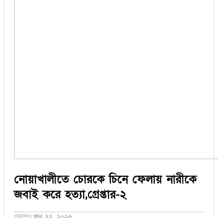
সিরাজগঞ্জ
কুড়িগ্রাম
বান্দরবান
জয়পুরহাট
ঝালকাঠি
ঝিনাইদহ
ঠাকুরগাঁও
দিনাজপুর
নওগাঁ
পটুয়াখালী
মৌলভীবাজার
তথ্য ও প্রযুক্তি
বানিজ্য
বিচিত্র সংবাদ
লাইফস্টাইল
নোয়াখালীতে চোরকে চিনে ফেলায় নারীকে
জবাই করে হত্যা,গ্রেপ্তার-২
প্রকাশঃ
জুন ২২, ২০২৫