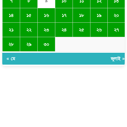
৭
৮
৯
১০
১১
১২
১৩
১৪
১৫
১৬
১৭
১৮
১৯
২০
২১
২২
২৩
২৪
২৫
২৬
২৭
২৮
২৯
৩০
« মে
জুলাই »
সম্পাদক ও প্রকাশকঃ ওমর ফারুকী তাপস
বার্তা ও বানিজ্যিক কার্যালয়ঃ ৫নং ওয়ার্ড, কুমিল্লা সিটি কর্পোরেশন, ৩২৩ মোগলটুলী,
কুমিল্লা
মোবাইলঃ 01711335013
ই-মেইলঃ taposcomilla@gmail.com