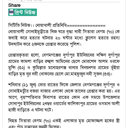
Share
সিটিভি নিউজ।। নোয়াখালী প্রতিনিধি===============
নোয়াখালী সোনাইমুড়ীতে নিজ ঘরে বৃদ্ধা নারী সিতারা বেগম (৭০) কে
জবাই করে হত্যার ঘটনার ২০ ঘন্টার মধ্যে ক্লুলেস হত্যার রহস্য
উদঘাটন করে ২জনকে গ্রেপ্তার করেছে পুলিশ।
গ্রেপ্তারকৃতরা হলো, বেগমগঞ্জের দুর্গাপুর ইউনিয়নের দক্ষিণ দুর্গাপুর
গ্রামের কামলা বাড়ির রুহুল আমিনের ছেলে মোরশেদ আলম ওরফে
মুন্সি (৩২) ও কুমিল্লার মনোহরগঞ্জ থানার বিনয়নগর গ্রামের ভূঁইয়া
বাড়ির মৃত নুর নবী খোকনের ছেলে মো.মাহফুজুন নবী সুজন (৩৩)।
শনিবার (২১ জুন) ভোর রাতের দিকে জেলার বেগমগঞ্জের দূর্গাপূর ও
সোনাইমড়ুীর বজরা বাজার এলাকা থেকে তাদের গ্রেপ্তার করা হয়। এর
আগে, বৃহস্পতিবার দিবাগত রাতের কোন এক সময়ে উপজেলার
সোনাপুর ইউনিয়নের ২নম্বর ওয়ার্ডের কালিকাপুর গ্রামের ওসমান আলী
হাজী বাড়িতে এ ঘটনা ঘটে।
নিহত সিতারা বেগম (৭০) একই এলাকার মৃত মোফাজ্জল হকের স্ত্রী
এবং পাঁচ সন্তানের জননী ছিলেন।