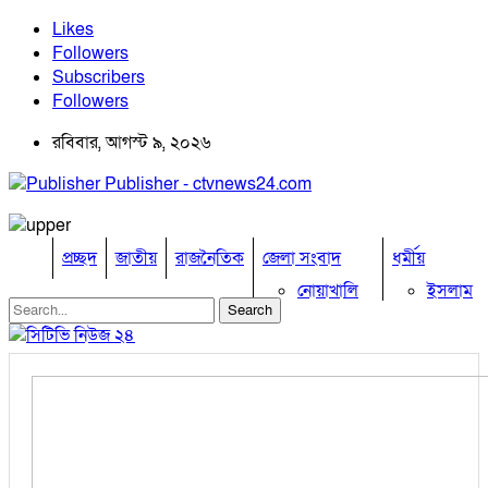
Likes
Followers
Subscribers
Followers
রবিবার, আগস্ট ৯, ২০২৬
Publisher - ctvnews24.com
প্রচ্ছদ
জাতীয়
রাজনৈতিক
জেলা সংবাদ
ধর্মীয়
নোয়াখালি
ইসলাম
কুমিল্লা
হিন্দু
ঢাকা
বৌদ্ধ
নারায়নগঞ্জ
খ্রিষ্টান
ব্রাহ্মণবাড়িয়া
খেলাধুলা
চট্টগ্রাম
ফেনী
বিনোদন
লক্ষ্মীপুর
অপরাধ
কক্সবাজার