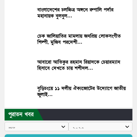
বাংলাদেশের চলচ্চিত্র অঙ্গনে রুপালি পর্দার
মহানায়ক বুলবুল…
চেক জালিয়াতির মামলায় জনপ্রিয় লোকসংগীত
শিল্পী, মুজিব পরদেশী…
আবারো আতিকুর রহমান রিয়াদকে চেয়ারম্যান
হিসাবে দেখতে চায় শশীদল…
বুড়িচংয়ে ১১ দলীয় ঐক্যজোটের উদ্যোগে জাতীয়
জুলাই…
পুরাতন খবর