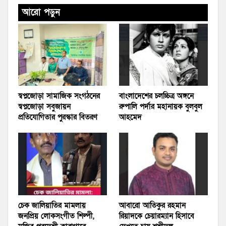
আরো পড়ুন
স্বপ্নজোড়া সামাজিক সংগঠনের
বাংলাদেশের চলচ্চিত্র অঙ্গনে
স্বপ্নজোড়া সবুজায়ন
রুপালি পর্দার মহানায়ক বুলবুল
প্রতিযোগিতার পুরস্কার বিতরণ
আহমেদ
চেক জালিয়াতির মামলায়
আবারো আতিকুর রহমান
জনপ্রিয় লোকসংগীত শিল্পী,
রিয়াদকে চেয়ারম্যান হিসাবে