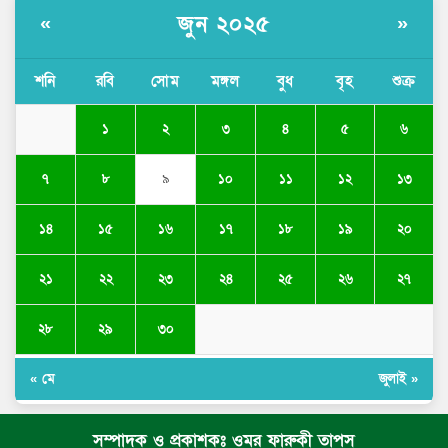
জুন ২০২৫
«
»
শনি
রবি
সোম
মঙ্গল
বুধ
বৃহ
শুক্র
১
২
৩
৪
৫
৬
৭
৮
১০
১১
১২
১৩
৯
১৪
১৫
১৬
১৭
১৮
১৯
২০
২১
২২
২৩
২৪
২৫
২৬
২৭
২৮
২৯
৩০
« মে
জুলাই »
সম্পাদক ও প্রকাশকঃ ওমর ফারুকী তাপস