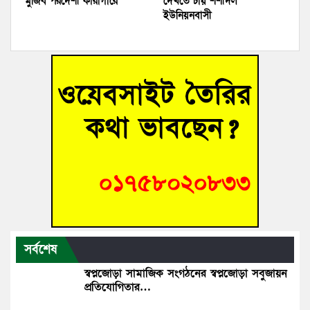
মুজিব পরদেশী কারাগারে
দেখতে চায় শশীদল
ইউনিয়নবাসী
সর্বশেষ
স্বপ্নজোড়া সামাজিক সংগঠনের স্বপ্নজোড়া সবুজায়ন
প্রতিযোগিতার…