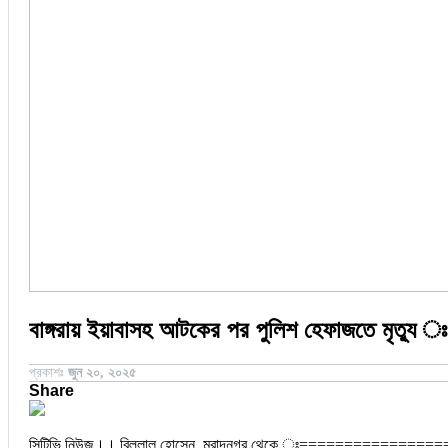
জয়পুরহাট
ঝালকাঠি
ঝিনাইদহ
ঠাকুরগাঁও
দিনাজপুর
নওগাঁ
পটুয়াখালী
মৌলভীবাজার
বাঙ্গরায় ইয়াবাসহ আটকের পর পুলিশ হেফাজতে মৃত্যু ঃ
প্রকাশঃ
জুন ২০, ২০২৫
Share
সিটিভি নিউজ।। বিল্লাল হোসেন, মুরাদনগর থেকে ঃ================