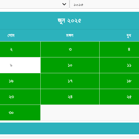
জুন ২০২৫
সোম
মঙ্গল
বুধ
২
৩
৪
৯
১০
১১
১৬
১৭
১৮
২৩
২৪
২৫
৩০