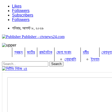
Likes
Followers
Subscribers
Followers
শনিবার, আগস্ট ৮, ২০২৬
Publisher - ctvnews24.com
প্রচ্ছদ
জাতীয়
রাজনৈতিক
জেলা সংবাদ
ধর্মীয়
খেলাধুলা
নোয়াখালি
ইসলাম
কুমিল্লা
হিন্দু
ঢাকা
বৌদ্ধ
নারায়নগঞ্জ
খ্রিষ্টান
ব্রাহ্মণবাড়িয়া
চট্টগ্রাম
ফেনী
লক্ষ্মীপুর
কক্সবাজার
সিরাজগঞ্জ
কুড়িগ্রাম
বান্দরবান