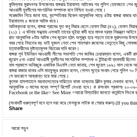
কুমিল্লার মুরাদনগর উপজেলার বাঙ্গরায় ইয়াবাসহ আটকের পর পুলিশ হেফাজতে শেখ জু
আওয়ামী যুবলীগের সাংগঠনিক সম্পাদক বলে নিশ্চিত হওয়া গেছে।
সরেজমিন গিয়ে জানা যায়, বৃহস্পতিবার বিকেল আনুমানিক সাড়ে ৪টায় বাঙ্গরা বাজার
ইয়াবাহসহ ৫ জনকে আটক করে।
আটককৃতরা হলেন, বাঙ্গরা গ্রামের মৃত কনু মিয়ার ছেলে হেলাল মিয়া (৪২), হেলাল ম
(২১) । এ ঘটনায় সন্ধ্যায় এসআই তাহের ভুইয়া বাদী হয়ে মাদক দ্রব্য নিয়ন্ত্রণ আই
রাত আনুমানিক ৮টায় আটক শেখ জুয়েল হঠাৎ অসুস্থ্য হয়ে পড়লে তাকে মুরাদনগর উপজেল
খবর পেয়ে নিহতের বড় ভাই যুবদল নেতা শেখ শাহপরান রুবেলের নেতৃত্বে কিছু লোকজন 
হত্যাকারীদের দৃষ্টান্তমূলক বিচারের দাবি করেন।
বাঙ্গরা পূর্ব ইউনিয়ন আওয়ামী লীগের সভাপতি শেখ জাকির চেয়ারম্যান বলেন, একটি
জুয়েল ৫নং ওয়ার্ড আওয়ামী যুবলীগের সাংগঠনিক সম্পাদক ও ইন্টারনেট ব্যবসায়ী ছিলে
নাম প্রকাশে অনিচ্ছুক একাধিক বিএনপি নেতা জানায়, শেখ জুয়েল ১৯৯১ সাল থেকে 
বাঙ্গরা বাজার থানার ওসি মাহফুজুর রহমান বলেন, গোপন সূত্রে সংবাদ পেয়ে পুলি
সে হৃদরোগে আক্রান্ত হয়ে মারা গেছে।
কুমেক হাসপাতালে ময়নাতদন্তের দায়িত্বে থাকা ডাক্তার মিল্টন কুমার দেবনাথ বলেন,
আনুমানিক ৩ মাসের মধ্যে সম্পূর্ণ রিপোর্ট দেওয়া হবে। # #সংবাদ প্রকাশঃ ২০-
Facebook or the like> See More =আরো বিস্তারিত জানতে কমেন্টসে লিংকে ছ
(সংবাদটি গুরুত্বপূর্ণ মনে হলে দয়া করে ফেসবুকে লাইক বা শেয়ার করুন) (If you
Share
আরো পড়ুন