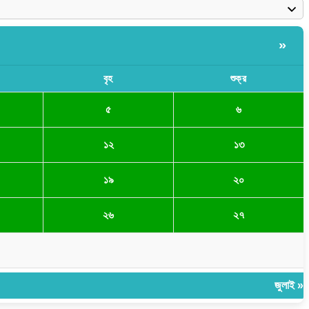
»
বৃহ
শুক্র
৫
৬
১২
১৩
১৯
২০
২৬
২৭
জুলাই »