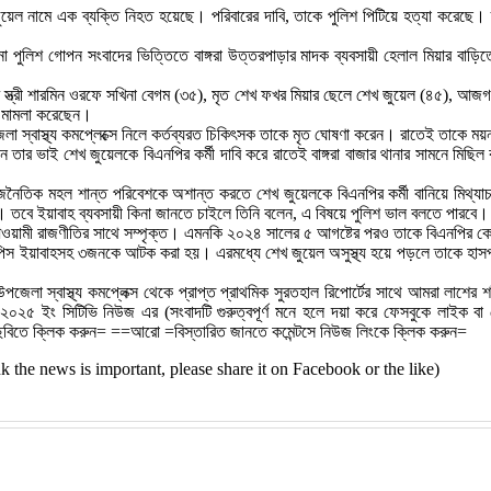
য়েল নামে এক ব্যক্তি নিহত হয়েছে। পরিবারের দাবি, তাকে পুলিশ পিটিয়ে হত্যা করেছে। ত
 থানা পুলিশ গোপন সংবাদের ভিত্তিতে বাঙ্গরা উত্তরপাড়ার মাদক ব্যবসায়ী হেলাল মিয়ার ব
িয়ার স্ত্রী শারমিন ওরফে সখিনা বেগম (৩৫), মৃত শেখ ফখর মিয়ার ছেলে শেখ জুয়েল (৪৫), আ
নে মামলা করেছেন।
া স্বাস্থ্য কমপ্লেক্সে নিলে কর্তব্যরত চিকিৎসক তাকে মৃত ঘোষণা করেন। রাতেই তাকে ময়
তার ভাই শেখ জুয়েলকে বিএনপির কর্মী দাবি করে রাতেই বাঙ্গরা বাজার থানার সামনে মিছিল
 রাজনৈতিক মহল শান্ত পরিবেশকে অশান্ত করতে শেখ জুয়েলকে বিএনপির কর্মী বানিয়ে মিথ্
ন। তবে ইয়াবাহ ব্যবসায়ী কিনা জানতে চাইলে তিনি বলেন, এ বিষয়ে পুলিশ ভাল বলতে পারবে।
আওয়ামী রাজণীতির সাথে সম্পৃক্ত। এমনকি ২০২৪ সালের ৫ আগষ্টের পরও তাকে বিএনপির ক
শ ৭০ পিস ইয়াবাহসহ ৩জনকে আটক করা হয়। এরমধ্যে শেখ জুয়েল অসুস্থ্য হয়ে পড়লে তাকে 
 উপজেলা স্বাস্থ্য কমপ্লেক্স থেকে প্রাপ্ত প্রাথমিক সুরতহাল রিপোর্টের সাথে আমরা লাশে
০৬-২০২৫ ইং সিটিভি নিউজ এর (সংবাদটি গুরুত্বপূর্ণ মনে হলে দয়া করে ফেসবুকে লাই
বিতে ক্লিক করুন= ==আরো =বিস্তারিত জানতে কমেন্টসে নিউজ লিংকে ক্লিক করুন=
 think the news is important, please share it on Facebook or the like)