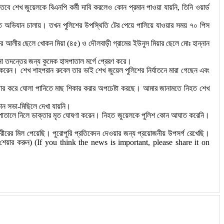
বে শেখ জুয়েলকে বিএনপি কর্মী দাবি করলেও কোন প্রমান পাওয়া যায়নি, তিনি ওয়ার্ড
াড়িতে অভিযান চালায়। তখন পুলিশের উপস্থিতি টের পেয়ে পালিয়ে যাওয়ার সময় ৭০ পিস
জগর আলীর ছেলে খোকন মিয়া (৪৫) ও দৌলবাড়ী গ্রামের ইউনুস মিয়ার ছেলে মোঃ হান্নান
না তদন্তের জন্য কুমেক হাসপাতাল মর্গে প্রেরণ করে।
 করেন। শেখ শাহপরান রুবেল তার ভাই শেখ জুয়েল পুলিশের নির্যাতনে মারা গেছেন এবং
যাচার করে ঘোলা পানিতে মাছ শিকার করার অপচেষ্টা করছে। আমার জানামতে নিহত শেখ
োন সভা-মিছিলে দেখা যায়নি।
হাসপাতালে নিলে ডাক্তার মৃত ঘোষণা করেন। নিহত জুয়েলকে পুলিশ কোন আঘাত করেনি।
র শরীরের মিল পেয়েছি। পুরোপুরি প্রতিবেদন দেওয়ার জন্য প্রয়োজনীয় উপসর্গ রেখেছি।
ক বা শেয়ার করুন) (If you think the news is important, please share it on