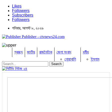
Likes
Followers
Subscribers
Followers
শনিবার, আগস্ট ৮, ২০২৬
Publisher - ctvnews24.com
প্রচ্ছদ
জাতীয়
রাজনৈতিক
জেলা সংবাদ
ধর্মীয়
নোয়াখালি
ইসলাম
কুমিল্লা
হিন্দু
ঢাকা
বৌদ্ধ
নারায়নগঞ্জ
খ্রিষ্টান
ব্রাহ্মণবাড়িয়া
খেলাধুলা
বিনোদন
চট্টগ্রাম
ফেনী
অপরাধ
লক্ষ্মীপুর
কক্সবাজার
তথ্য ও প্রযুক্তি
সিরাজগঞ্জ
কুড়িগ্রাম
বানিজ্য
বান্দরবান