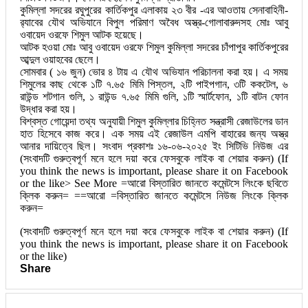
কুমিল্লা সদরের রঘুপুরের কার্তিকপুর এলাকায় ২৩ বীর -এর আওতায় সেনাবাহিনী-
র‌্যাবের যৌথ অভিযানে বিপুল পরিমাণ অবৈধ অস্ত্র-গোলাবারুদসহ মোঃ আবু
ওবায়েদ ওরফে শিমুল আটক হয়েছে।
আটক হওয়া মোঃ আবু ওবায়েদ ওরফে শিমুল কুমিল্লা সদরের চাঁপাপুর কার্তিকপুরের
আব্দুল ওয়াহবের ছেলে।
সোমবার ( ১৬ জুন) ভোর ৪ টায় এ যৌথ অভিযান পরিচালনা করা হয়। এ সময়
শিমুলের কাছ থেকে ১টি ৭.৬৫ মিমি পিস্তল, ২টি পাইপগান, ৩টি ককটেল, ৬
রাউন্ড শটগান গুলি, ১ রাউন্ড ৭.৬৫ মিমি গুলি, ১টি স্মার্টফোন, ১টি বাটন ফোন
উদ্ধার করা হয়।
বিশ্বস্ত গোয়েন্দা তথ্য অনুযায়ী শিমুল কুমিল্লার চিহ্নিত সন্ত্রাসী রেজাউলের ডান
হাত হিসেবে কাজ করে। এক সময় এই রেজাউল এমপি বাহারের জন্য অস্ত্র
আনার দায়িত্বে ছিল। সংবাদ প্রকাশঃ ১৬-০৬-২০২৫ ইং সিটিভি নিউজ এর
(সংবাদটি গুরুত্বপূর্ণ মনে হলে দয়া করে ফেসবুকে লাইক বা শেয়ার করুন) (If
you think the news is important, please share it on Facebook
or the like> See More =আরো বিস্তারিত জানতে কমেন্টসে লিংকে ছবিতে
ক্লিক করুন= ==আরো =বিস্তারিত জানতে কমেন্টসে নিউজ লিংকে ক্লিক
করুন=
(সংবাদটি গুরুত্বপূর্ণ মনে হলে দয়া করে ফেসবুকে লাইক বা শেয়ার করুন) (If
you think the news is important, please share it on Facebook
or the like)
Share