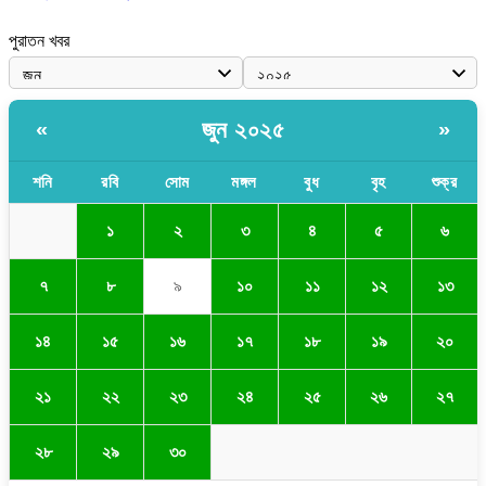
পুরাতন খবর
জুন ২০২৫
«
»
শনি
রবি
সোম
মঙ্গল
বুধ
বৃহ
শুক্র
১
২
৩
৪
৫
৬
৭
৮
৯
১০
১১
১২
১৩
১৪
১৫
১৬
১৭
১৮
১৯
২০
২১
২২
২৩
২৪
২৫
২৬
২৭
২৮
২৯
৩০