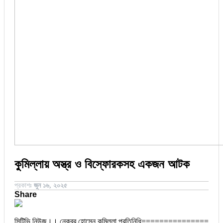
জয়পুরহাট
ঝালকাঠি
বিচিত্র সংবাদ
ঝিনাইদহ
ঠাকুরগাঁও
লাইফস্টাইল
দিনাজপুর
নওগাঁ
পটুয়াখালী
মৌলভীবাজার
কুমিল্লায় অস্ত্র ও বিস্ফোরকসহ একজন আটক
প্রকাশঃ
জুন ১৬, ২০২৫
Share
সিটিভি নিউজ।। নেকবর হোসেন কুমিল্লা প্রতিনিধি===============