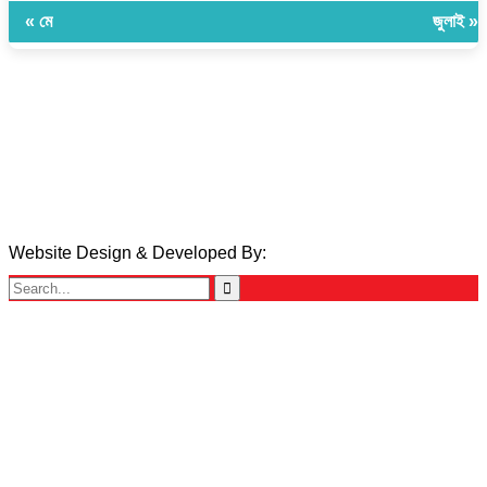
« মে
জুলাই »
সম্পাদক ও প্রকাশকঃ ওমর ফারুকী তাপস
বার্তা ও বানিজ্যিক কার্যালয়ঃ ৫নং ওয়ার্ড, কুমিল্লা সিটি কর্পোরেশন, ৩২৩ মোগলটুলী, কুমিল্লা
মোবাইলঃ 01711335013
ই-মেইলঃ taposcomilla@gmail.com
Website Design & Developed By:
TechSmartBD.com