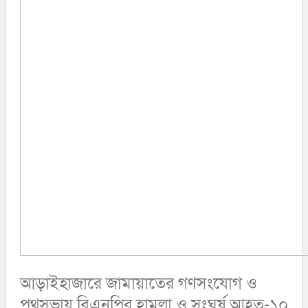
ফেনী
বিনোদন
লক্ষ্মীপুর
কক্সবাজার
অপরাধ
সিরাজগঞ্জ
কুড়িগ্রাম
বান্দরবান
জয়পুরহাট
ঝালকাঠি
ঝিনাইদহ
ঠাকুরগাঁও
দিনাজপুর
নওগাঁ
পটুয়াখালী
মৌলভীবাজার
তথ্য ও প্রযুক্তি
বানিজ্য
বিচিত্র সংবাদ
লাইফস্টাইল
আড়াইহাজারে জামায়াতের গণসংযোগ ও
পথসভায় বিএনপির হামলা ও সংঘর্ষ আহত-১০