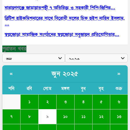
নারায়ণগঞ্জে জামায়াতপন্থী ৭ অতিরিক্ত ও সহকারী পিপি-জিপির…
ব্রিটিশ হাইকমিশনারের সাথে বিরোধী দলের চিফ হুইপ নাহিদ ইসলাম,
…
স্বপ্নজোড়া সামাজিক সংগঠনের স্বপ্নজোড়া সবুজায়ন প্রতিযোগিতার…
পুরাতন খবর
জুন ২০২৫
«
»
শনি
রবি
সোম
মঙ্গল
বুধ
বৃহ
শুক্র
১
২
৩
৪
৫
৬
৭
৮
৯
১০
১১
১২
১৩