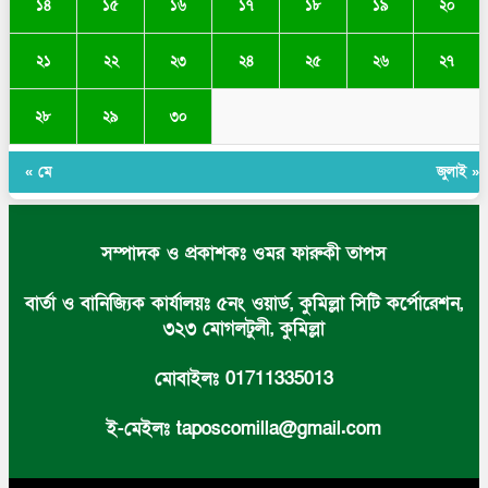
১৪
১৫
১৬
১৭
১৮
১৯
২০
২১
২২
২৩
২৪
২৫
২৬
২৭
২৮
২৯
৩০
« মে
জুলাই »
সম্পাদক ও প্রকাশকঃ ওমর ফারুকী তাপস
বার্তা ও বানিজ্যিক কার্যালয়ঃ ৫নং ওয়ার্ড, কুমিল্লা সিটি কর্পোরেশন,
৩২৩ মোগলটুলী, কুমিল্লা
মোবাইলঃ 01711335013
ই-মেইলঃ taposcomilla@gmail.com