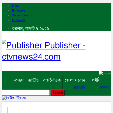
Likes
Followers
Subscribers
Followers
শুক্রবার, আগস্ট ৭, ২০২৬
Publisher -
ctvnews24.com
প্রচ্ছদ
জাতীয়
রাজনৈতিক
জেলা সংবাদ
ধর্মীয়
নোয়াখালি
ইসলাম
কুমিল্লা
হিন্দু
ঢাকা
বৌদ্ধ
নারায়নগঞ্জ
খ্রিষ্টান
ব্রাহ্মণবাড়িয়া
খেলাধুলা
চট্টগ্রাম