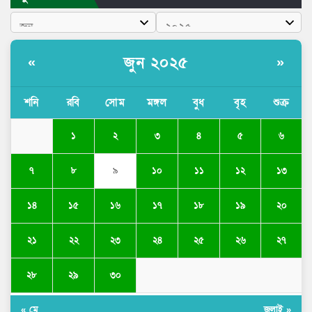
জুন ২০২৫
«
»
শনি
রবি
সোম
মঙ্গল
বুধ
বৃহ
শুক্র
১
২
৩
৪
৫
৬
৭
৮
৯
১০
১১
১২
১৩
১৪
১৫
১৬
১৭
১৮
১৯
২০
২১
২২
২৩
২৪
২৫
২৬
২৭
২৮
২৯
৩০
« মে
জুলাই »