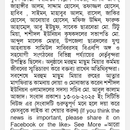
জাহাঙ্গীর আলম, সাদ্দাম হোসেন, তফাজ্জল হোসেন,
হাবিব , সাইমন, মাহাবুব আলম, রাসেল, জাকির
হোসেন, আনোয়ার হোসেন, মফিজ উদ্দিন, ফারুক
আহাম্মেদ, আবু ইউছুফ, সাবেক ছাত্রনেতা মো. টিটু
মিয়া, শশীদল ইউনিয়ন কৃষকদলের সভাপতি মো.
আব্দুল মালেক মেম্বার, উপজেলা ছাত্রদলের যুগ্ম
আহবায়ক সামিউল সাব্বিরসহ বিএনপি অঙ্গ ও
সহযোগী সংগঠনের বিভিন্ন পর্য্যায়ের নের্তৃবৃন্দরা
উপস্থিত ছিলেন। অনুষ্ঠানে মরহুম মাছুম মিয়ার কর্মময়
জীবনের স্মৃতিচারণ করে বক্তব্য রাখেন অতিথিবৃন্দরা।
সবশেষে মরহুম মাছুম মিয়ার রুহের আত্নার
মাগফিরাত কামনায় দোয়া ও মোনাজাত করেন শশীদল
ইউনিয়ন ওলামাদলের সদস্য সচিব মো. আবুল কালাম
আজাদ। সংবাদ প্রকাশঃ ১৩-০৬-২০২৫ ইং সিটিভি
নিউজ এর (সংবাদটি গুরুত্বপূর্ণ মনে হলে দয়া করে
ফেসবুকে লাইক বা শেয়ার করুন) (If you think the
news is important, please share it on
Facebook or the like> See More =আরো