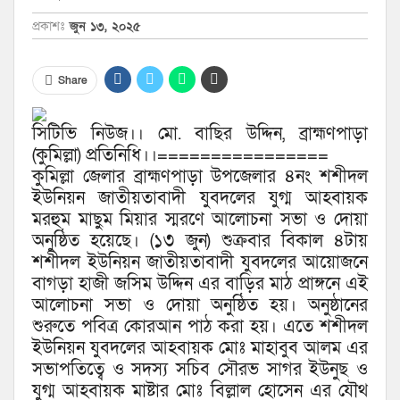
প্রকাশঃ
জুন ১৩, ২০২৫
Share
সিটিভি নিউজ।। মো. বাছির উদ্দিন, ব্রাহ্মণপাড়া
(কুমিল্লা) প্রতিনিধি।।================
কুমিল্লা জেলার ব্রাহ্মণপাড়া উপজেলার ৪নং শশীদল
ইউনিয়ন জাতীয়তাবাদী যুবদলের যুগ্ম আহবায়ক
মরহুম মাছুম মিয়ার স্মরণে আলোচনা সভা ও দোয়া
অনুষ্ঠিত হয়েছে। (১৩ জুন) শুক্রবার বিকাল ৪টায়
শশীদল ইউনিয়ন জাতীয়তাবাদী যুবদলের আয়োজনে
বাগড়া হাজী জসিম উদ্দিন এর বাড়ির মাঠ প্রাঙ্গনে এই
আলোচনা সভা ও দোয়া অনুষ্ঠিত হয়। অনুষ্ঠানের
শুরুতে পবিত্র কোরআন পাঠ করা হয়। এতে শশীদল
ইউনিয়ন যুবদলের আহবায়ক মোঃ মাহাবুব আলম এর
সভাপতিত্বে ও সদস্য সচিব সৌরভ সাগর ইউনুছ ও
যুগ্ম আহবায়ক মাষ্টার মোঃ বিল্লাল হোসেন এর যৌথ