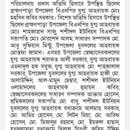
পরিচালনায় প্রধান অতিথি হিসাবে উপস্থিত ছিলেন
ব্রাহ্মণপাড়া উপজেলা বিএনপির যুগ্ম আহবায়ক মোঃ
মহসিন কবির সরকার। বিশেষ অতিথি হিসাবে উপস্থিত
ছিলেন ব্রাহ্মণপাড়া উপজেলা বিএনপির যুগ্ম আহবায়ক
মোঃ শাহজাহান সাজু, শশীদল ইউনিয়ন বিএনপির
সভাপতি মোঃ মোরশেদ আলম, সাধারণ সম্পাদক মো.
আবু সুফিয়ান মিন্টু, উপজেলা যুবদলের আহবায়ক
মোস্তফা জামান। এসময় উপজেলা স্বেচ্ছাসেবকদলের
যুগ্ম আহবায়ক শরাফত আলী সরকার, যুগ্ম আহবায়ক
এমদাদুল হক সবুজ, যুগ্ম আহবায়ক মো. শাহজালাল
সরকার, উপজেলা যুবদলের যুগ্ম আহবায়ক হাজী মো.
আলাউদ্দিন, আল-মামুন মেম্বার, শশীদল ইউনিয়ন
ওলামাদলের আহবায়ক হুমায়ন কবির,
স্বেচ্ছাসেবকদলের সাধারণ সম্পাদক আক্তার হোসেন,
শ্রমিকদলের সভাপতি মো. বাবু, শশীদল ইউনিয়ন
যুবদলের যুগ্ম আহবায়ক যথাক্রমে আলমাছ সরকার,
মো. আমির হোসেন, মো. লিটন মিয়া, মো. আরিফ
হোসেন, মো. মিজানুর রহমান, মো. ইমরুল হাছান,
যুবদলনেতা যথাক্রমে বিল্লাল মিশুরী, জসিম উদ্দিন,