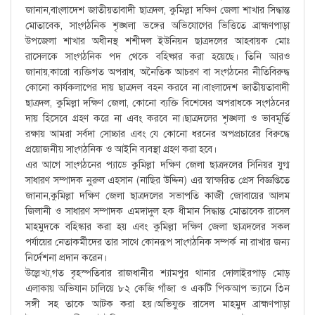
জানান,বাংলাদেশ জাতীয়তাবাদী ছাত্রদল, কুমিল্লা দক্ষিণ জেলা শাখার সিদ্ধান্ত
মোতাবেক, সাংগঠনিক শৃঙ্খলা ভঙ্গের অভিযোগের ভিত্তিতে ব্রাহ্মণপাড়া
উপজেলা শাখার অধীনস্থ শশীদল ইউনিয়ন ছাত্রদলের আহবায়ক মোঃ
রাসেলকে সাংগঠনিক পদ থেকে বহিষ্কার করা হয়েছে। তিনি আরও
জানায়,কারো ব্যক্তিগত অপরাধ, অনৈতিক আচরণ বা সংগঠনের নীতিবিরুদ্ধ
কোনো কার্যকলাপের দায় ছাত্রদল বহন করবে না।বাংলাদেশ জাতীয়তাবাদী
ছাত্রদল, কুমিল্লা দক্ষিণ জেলা, কোনো ব্যক্তি বিশেষের অপরাধকে সংগঠনের
দায় হিসেবে গ্রহণ করে না এবং করবে না।ছাত্রদলের শৃঙ্খলা ও ভাবমূর্তি
রক্ষায় আমরা সর্বদা সোচ্চার এবং যে কোনো ধরনের অপপ্রচারের বিরুদ্ধে
প্রয়োজনীয় সাংগঠনিক ও আইনি ব্যবস্থা গ্রহণ করা হবে।
এর আগে সাংগঠনের প্যাডে কুমিল্লা দক্ষিণ জেলা ছাত্রদলের সিনিয়র যুগ্ম
সাধারণ সম্পাদক নুরুল এহসান (নাছির উদ্দিন) এর স্বাক্ষরিত প্রেস বিজ্ঞপ্তিতে
জানান,কুমিল্লা দক্ষিণ জেলা ছাত্রদলের সভাপতি কাজী জোবায়ের আলম
জিলানী ও সাধারণ সম্পাদক এমদাদুল হক ধীমান সিদ্ধান্ত মোতাবেক রাসেল
মাহমুদকে বহিস্কার করা হয় এবং কুমিল্লা দক্ষিণ জেলা ছাত্রদলের সকল
পর্যায়ের নেতাকর্মীদের তার সাথে কোনরূপ সাংগঠনিক সম্পর্ক না রাখার জন্য
নির্দেশনা প্রদান করেন।
উল্লেখ্য,গত বৃহস্পতিবার রাজধানীর শ্যামপুর থানার দোলাইরপাড় মোড়
এলাকায় অভিযান চালিয়ে ৮২ কেজি গাঁজা ও একটি পিকআপ ভ্যানে ৩িন
সঙ্গী সহ তাকে আটক করা হয়।অভিযুক্ত রাসেল মাহমুদ ব্রাহ্মণপাড়া