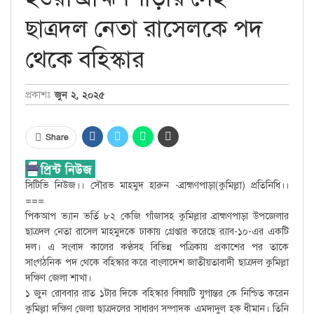
ছাত্রদল নেতা রাসেলকে পদ
থেকে বহিস্কার
জুন ২, ২০২৫
প্রকাশঃ
Share
সিটিভি নিউজ।। সৌরভ মাহমুদ হারুন -ব্রাহ্মণপাড়া(কুমিল্লা) প্রতিনিধি।।
===
পিকআপ ভ্যান ভর্তি ৮২ কেজি গাঁজাসহ কুমিল্লার ব্রাহ্মণপাড়া উপজেলার
ছাত্রদল নেতা রাসেল মাহমুদকে ঢাকায় গ্রেপ্তার করেছে র‌্যাব-১০-এর একটি
দল। এ সংবাদ কালের কণ্ঠসহ বিভিন্ন পত্রিকায় প্রকাশের পর তাকে
সাংগঠনিক পদ থেকে বহিস্কার করে বাংলাদেশ জাতীয়তাবাদী ছাত্রদল কুমিল্লা
দক্ষিণ জেলা শাখা।
১ জুন রোববার রাত ১টার দিকে বহিস্কার বিষয়টি যুগান্তর কে নিশ্চিত করেন
কুমিল্লা দক্ষিণ জেলা ছাত্রদলের সাধারণ সম্পাদক এমদাদুল হক ধীমান। তিনি