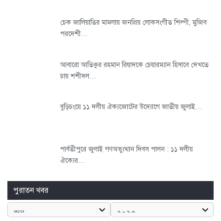
চেক জালিয়াতির মামলায় জনপ্রিয় লোকসংগীত শিল্পী, মুজিব
পরদেশী…
আবারো আতিকুর রহমান রিয়াদকে চেয়ারম্যান হিসাবে দেখতে
চায় শশীদল…
বুড়িচংয়ে ১১ দলীয় ঐক্যজোটের উদ্যোগে জাতীয় জুলাই…
পার্বতীপুরে জুলাই গণঅভ্যুত্থান দিবস পালন : ১১ দলীয়
ঐক্যের…
পুরাতন খবর