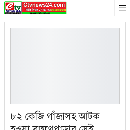
৮২ কেজি গাঁজাসহ আটক
হওয়া ব্রাহ্মণপাড়ার সেই