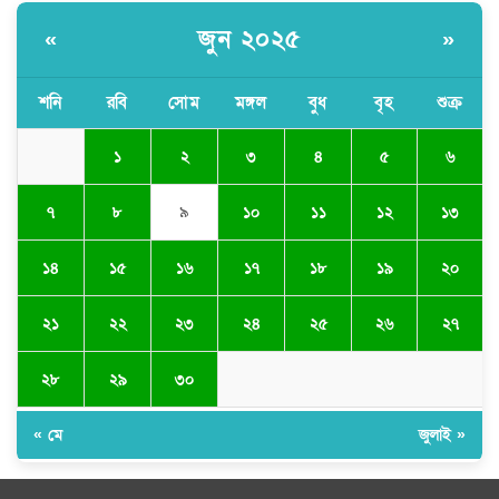
জুন ২০২৫
«
»
শনি
রবি
সোম
মঙ্গল
বুধ
বৃহ
শুক্র
১
২
৩
৪
৫
৬
৭
৮
১০
১১
১২
১৩
৯
১৪
১৫
১৬
১৭
১৮
১৯
২০
২১
২২
২৩
২৪
২৫
২৬
২৭
২৮
২৯
৩০
« মে
জুলাই »