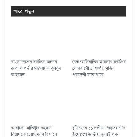
আরো পড়ুন
বাংলাদেশের চলচ্চিত্র অঙ্গনে
চেক জালিয়াতির মামলায় জনপ্রিয়
রুপালি পর্দার মহানায়ক বুলবুল
লোকসংগীত শিল্পী, মুজিব
আহমেদ
পরদেশী কারাগারে
আবারো আতিকুর রহমান
বুড়িচংয়ে ১১ দলীয় ঐক্যজোটের
রিয়াদকে চেয়ারম্যান হিসাবে
উদ্যোগে জাতীয় জুলাই গণ-