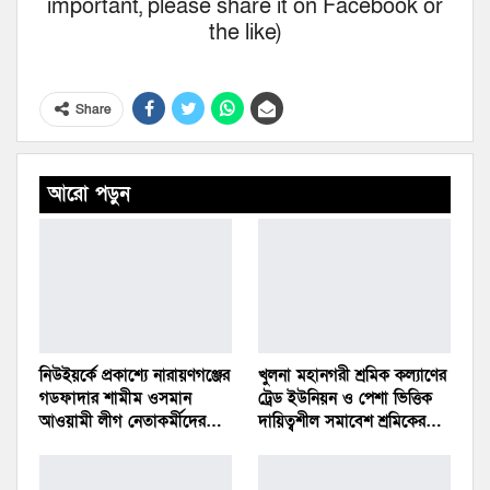
important, please share it on Facebook or
the like)
Share
আরো পড়ুন
নিউইয়র্কে প্রকাশ্যে নারায়ণগঞ্জের
খুলনা মহানগরী শ্রমিক কল্যাণের
গডফাদার শামীম ওসমান
ট্রেড ইউনিয়ন ও পেশা ভিত্তিক
আওয়ামী লীগ নেতাকর্মীদের…
দায়িত্বশীল সমাবেশ শ্রমিকের…