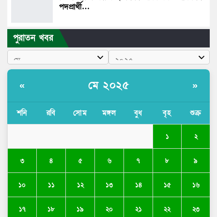
পদপ্রার্থী…
পুরাতন খবর
মে ২০২৫
«
»
শনি
রবি
সোম
মঙ্গল
বুধ
বৃহ
শুক্র
১
২
৩
৪
৫
৬
৭
৮
৯
১০
১১
১২
১৩
১৪
১৫
১৬
১৭
১৮
১৯
২০
২১
২২
২৩