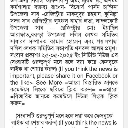
উপজেলা নির্বাহী অফিসার নু এমং মারমা মং, এসময়
কর্মশালায় বক্তব্য রাখেন- রিসোর্স পার্সন চান্দিনা
উপজেলা সাব -রেজিস্ট্রার মাকসুদুর রহমান, কুমিল্লা
সদর সাব রেজিস্ট্রার লুৎফল নাহার লতা, লাঙ্গলকোট
উপজেলা সাব – রেজিস্ট্রার মোঃ ইয়াছিন
আরাফাত,,বরুড়া উপজেলা দলিল লেখক সমিতির
সাধারণ সম্পাদক কামাল হোসেন এবং পয়ালগাছা
দলিল লেখক সমিতির সভাপতি খসরুল আলম প্রমুখ।
সংবাদ প্রকাশঃ ২৫-০৫-২০২৫ ইং সিটিভি নিউজ এর
(সংবাদটি গুরুত্বপূর্ণ মনে হলে দয়া করে ফেসবুকে
লাইক বা শেয়ার করুন) (If you think the news is
important, please share it on Facebook or
the like> See More =আরো বিস্তারিত জানতে
কমেন্টসে লিংকে ছবিতে ক্লিক করুন= ==আরো
=বিস্তারিত জানতে কমেন্টসে নিউজ লিংকে ক্লিক
করুন=
(সংবাদটি গুরুত্বপূর্ণ মনে হলে দয়া করে ফেসবুকে
লাইক বা শেয়ার করুন) (If you think the news is