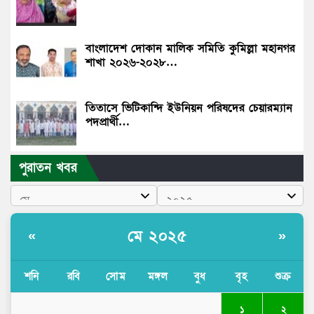
বাংলাদেশ দোকান মালিক সমিতি কুমিল্লা মহানগর
শাখা ২০২৬-২০২৮…
তিতাসে ভিটিকান্দি ইউনিয়ন পরিষদের চেয়ারম্যান
পদপ্রার্থী…
পুরাতন খবর
মে ২০২৫
«
»
শনি
রবি
সোম
মঙ্গল
বুধ
বৃহ
শুক্র
১
২