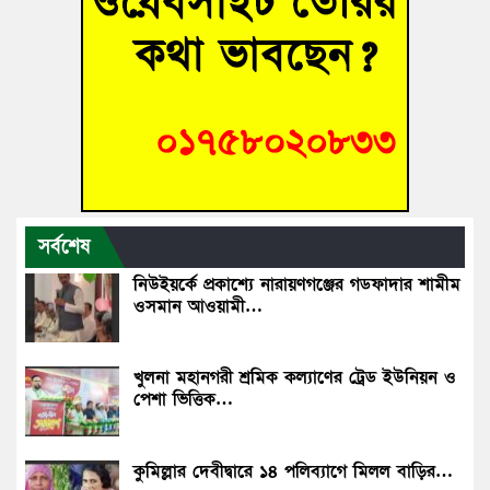
সর্বশেষ
নিউইয়র্কে প্রকাশ্যে নারায়ণগঞ্জের গডফাদার শামীম
ওসমান আওয়ামী…
খুলনা মহানগরী শ্রমিক কল্যাণের ট্রেড ইউনিয়ন ও
পেশা ভিত্তিক…
কুমিল্লার দেবীদ্বারে ১৪ পলিব‍্যাগে মিলল বাড়ির…