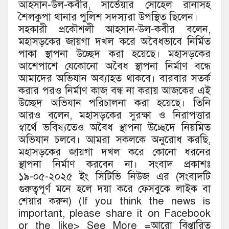
আহসান-উল-কবীর, সার্ভেয়ার সোহেল রানাসহ
শৈলকুপা থানার পুলিশ সদস্যরা উপস্থিত ছিলেন।
সহকারী প্রকৌশলী আহসান-উল-কবীর বলেন,
মহাসড়কের জায়গা দখল করে অবৈধভাবে নির্মিত
পাকা স্থাপনা উচ্ছেদ করা হয়েছে। মহাসড়কের
আশেপাশে যেকোনো অবৈধ স্থাপনা নির্মাণ বন্ধে
আমাদের অভিযান অব্যাহত থাকবে। বারবার সতর্ক
করার পরও নির্মাণ কাজ বন্ধ না করায় আজকের এই
উচ্ছেদ অভিযান পরিচালনা করা হয়েছে। তিনি
আরও বলেন, মহাসড়কের সুরক্ষা ও নিরাপত্তার
স্বার্থে ভবিষ্যতেও অবৈধ স্থাপনা উচ্ছেদে নিয়মিত
অভিযান চলবে। আমরা সকলকে অনুরোধ করছি,
মহাসড়কের জায়গা দখল করে কোনো ধরনের
স্থাপনা নির্মাণ করবেন না। সংবাদ প্রকাশঃ
১৯-০৫-২০২৫ ইং সিটিভি নিউজ এর (সংবাদটি
গুরুত্বপূর্ণ মনে হলে দয়া করে ফেসবুকে লাইক বা
শেয়ার করুন) (If you think the news is
important, please share it on Facebook
or the like> See More =আরো বিস্তারিত