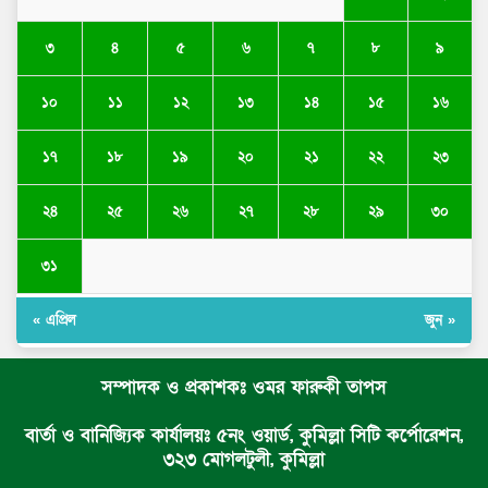
৩
৪
৫
৬
৭
৮
৯
১০
১১
১২
১৩
১৪
১৫
১৬
১৭
১৮
১৯
২০
২১
২২
২৩
২৪
২৫
২৬
২৭
২৮
২৯
৩০
৩১
« এপ্রিল
জুন »
সম্পাদক ও প্রকাশকঃ ওমর ফারুকী তাপস
বার্তা ও বানিজ্যিক কার্যালয়ঃ ৫নং ওয়ার্ড, কুমিল্লা সিটি কর্পোরেশন,
৩২৩ মোগলটুলী, কুমিল্লা