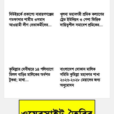
নিউইয়র্কে প্রকাশ্যে নারায়ণগঞ্জের
খুলনা মহানগরী শ্রমিক কল্যাণের
গডফাদার শামীম ওসমান
ট্রেড ইউনিয়ন ও পেশা ভিত্তিক
আওয়ামী লীগ নেতাকর্মীদের…
দায়িত্বশীল সমাবেশ শ্রমিকের…
কুমিল্লার দেবীদ্বারে ১৪ পলিব‍্যাগে
বাংলাদেশ দোকান মালিক
মিলল বাড়ির মালিকের অর্ধশত
সমিতি কুমিল্লা মহানগর শাখা
টুকরা; মাথা…
২০২৬-২০২৮ মেয়াদের জন্য
অনুমোদন