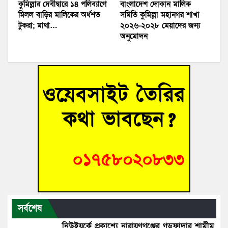
কুমিল্লার দেবীদ্বারে ১৪ পলিব‍্যাগে
বাংলাদেশ দোকান মালিক
মিলল বাড়ির মালিকের অর্ধশত
সমিতি কুমিল্লা মহানগর শাখা
টুকরা; মাথা…
২০২৬-২০২৮ মেয়াদের জন্য
অনুমোদন
সর্বশেষ
নিউইয়র্কে প্রকাশ্যে নারায়ণগঞ্জের গডফাদার শামীম