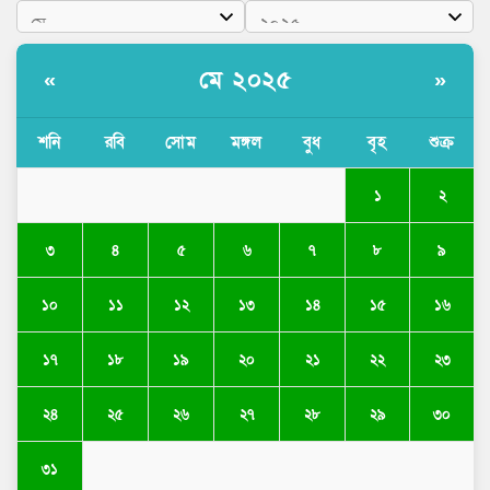
মে ২০২৫
«
»
শনি
রবি
সোম
মঙ্গল
বুধ
বৃহ
শুক্র
১
২
৩
৪
৫
৬
৭
৮
৯
১০
১১
১২
১৩
১৪
১৫
১৬
১৭
১৮
১৯
২০
২১
২২
২৩
২৪
২৫
২৬
২৭
২৮
২৯
৩০
৩১