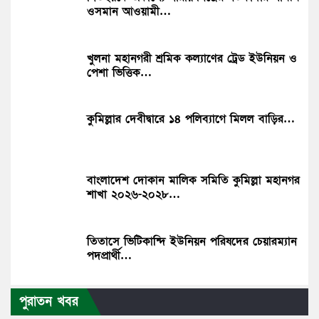
ওসমান আওয়ামী…
খুলনা মহানগরী শ্রমিক কল্যাণের ট্রেড ইউনিয়ন ও
পেশা ভিত্তিক…
কুমিল্লার দেবীদ্বারে ১৪ পলিব‍্যাগে মিলল বাড়ির…
বাংলাদেশ দোকান মালিক সমিতি কুমিল্লা মহানগর
শাখা ২০২৬-২০২৮…
তিতাসে ভিটিকান্দি ইউনিয়ন পরিষদের চেয়ারম্যান
পদপ্রার্থী…
পুরাতন খবর