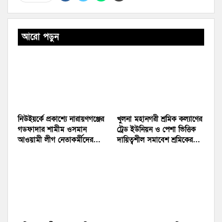
আরো পড়ুন
নিউইয়র্কে প্রকাশ্যে নারায়ণগঞ্জের
খুলনা মহানগরী শ্রমিক কল্যাণের
গডফাদার শামীম ওসমান
ট্রেড ইউনিয়ন ও পেশা ভিত্তিক
আওয়ামী লীগ নেতাকর্মীদের…
দায়িত্বশীল সমাবেশ শ্রমিকের…