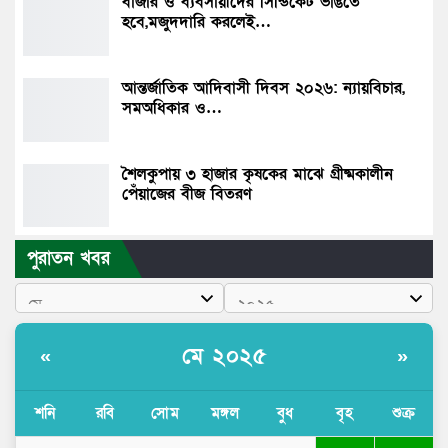
বাজার ও ব্যবসায়ীদের সিন্ডিকেট ভাঙতে
হবে,মজুদদারি করলেই…
আন্তর্জাতিক আদিবাসী দিবস ২০২৬: ন্যায়বিচার,
সমঅধিকার ও…
শৈলকুপায় ৩ হাজার কৃষকের মাঝে গ্রীষ্মকালীন
পেঁয়াজের বীজ বিতরণ
পুরাতন খবর
মে ২০২৫
«
»
শনি
রবি
সোম
মঙ্গল
বুধ
বৃহ
শুক্র