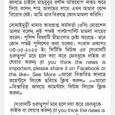
জানতে চাইলে মাহবুবুর রশীদ অভিযোগ নাকচ করে
দিয়ে বলেন, শাহ আলমের সাথে এখন আমার কোন
বিরোধ নেই। আমি তার বিরুদ্ধে কোন মামলা করিনি।
সোনাইমুড়ী থানার ভারপ্রাপ্ত কর্মকর্তা (ওসি) মোরশেদ
আলম বলেন, দুই পক্ষই পাল্টাপাল্টি মামলা দায়ের
করেন। পুলিশ বিষয়টি মীমাংসার চেষ্টা করেছে। তবে
কোন পক্ষই পুলিশের কথা শুনেনা। সংবাদ প্রকাশঃ
০৩-০৫-২০২৫ ইং সিটিভি নিউজ এর (সংবাদটি
গুরুত্বপূর্ণ মনে হলে দয়া করে ফেসবুকে লাইক বা
শেয়ার করুন) (If you think the news is
important, please share it on Facebook or
the like> See More =আরো বিস্তারিত জানতে
কমেন্টসে লিংকে ছবিতে ক্লিক করুন= ==আরো
=বিস্তারিত জানতে কমেন্টসে নিউজ লিংকে ক্লিক
করুন=
(সংবাদটি গুরুত্বপূর্ণ মনে হলে দয়া করে ফেসবুকে
লাইক বা শেয়ার করুন) (If you think the news is