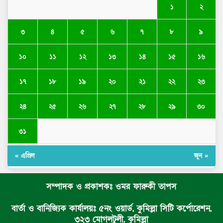
১
২
৩
৪
৫
৬
৭
৮
৯
১০
১১
১২
১৩
১৪
১৫
১৬
১৭
১৮
১৯
২০
২১
২২
২৩
২৪
২৫
২৬
২৭
২৮
২৯
৩০
৩১
« এপ্রিল
জুন »
সম্পাদক ও প্রকাশকঃ ওমর ফারুকী তাপস
বার্তা ও বানিজ্যিক কার্যালয়ঃ ৫নং ওয়ার্ড, কুমিল্লা সিটি কর্পোরেশন,
৩২৩ মোগলটুলী, কুমিল্লা