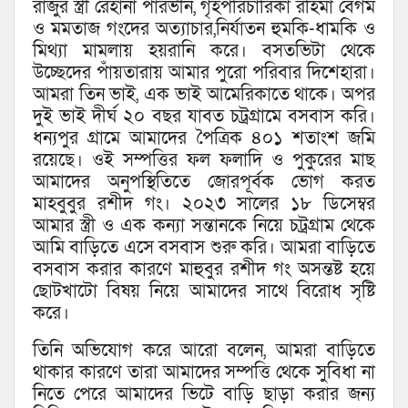
রাজুর স্ত্রী রেহানা পারভীন, গৃহপরিচারিকা রহিমা বেগম
ও মমতাজ গংদের অত্যাচার,নির্যাতন হুমকি-ধামকি ও
মিথ্যা মামলায় হয়রানি করে। বসতভিটা থেকে
উচ্ছেদের পাঁয়তারায় আমার পুরো পরিবার দিশেহারা।
আমরা তিন ভাই, এক ভাই আমেরিকাতে থাকে। অপর
দুই ভাই দীর্ঘ ২০ বছর যাবত চট্রগ্রামে বসবাস করি।
ধন্যপুর গ্রামে আমাদের পৈত্রিক ৪০১ শতাংশ জমি
রয়েছে। ওই সম্পত্তির ফল ফলাদি ও পুকুরের মাছ
আমাদের অনুপস্থিতিতে জোরপূর্বক ভোগ করত
মাহবুবুর রশীদ গং। ২০২৩ সালের ১৮ ডিসেম্বর
আমার স্ত্রী ও এক কন্যা সন্তানকে নিয়ে চট্রগ্রাম থেকে
আমি বাড়িতে এসে বসবাস শুরু করি। আমরা বাড়িতে
বসবাস করার কারণে মাহুবুর রশীদ গং অসন্তষ্ট হয়ে
ছোটখাটো বিষয় নিয়ে আমাদের সাথে বিরোধ সৃষ্টি
করে।
তিনি অভিযোগ করে আরো বলেন, আমরা বাড়িতে
থাকার কারণে তারা আমাদের সম্পত্তি থেকে সুবিধা না
নিতে পেরে আমাদের ভিটে বাড়ি ছাড়া করার জন্য