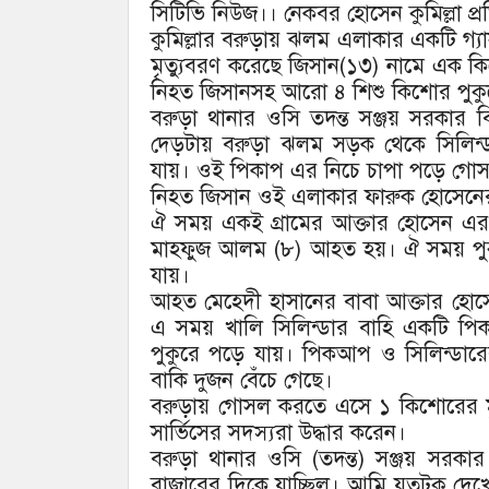
সিটিভি নিউজ।। নেকবর হোসেন কুমিল্লা
কুমিল্লার বরুড়ায় ঝলম এলাকার একটি গ্য
মৃত্যুবরণ করেছে জিসান(১৩) নামে এক 
নিহত জিসানসহ আরো ৪ শিশু কিশোর পুক
বরুড়া থানার ওসি তদন্ত সঞ্জয় সরকার ব
দেড়টায় বরুড়া ঝলম সড়ক থেকে সিলিন্ডার
যায়। ওই পিকাপ এর নিচে চাপা পড়ে গোস
নিহত জিসান ওই এলাকার ফারুক হোসেনে
ঐ সময় একই গ্রামের আক্তার হোসেন এর
মাহফুজ আলম (৮) আহত হয়। ঐ সময় পুকু
যায়।
আহত মেহেদী হাসানের বাবা আক্তার হোস
এ সময় খালি সিলিন্ডার বাহি একটি পিক
পুকুরে পড়ে যায়। পিকআপ ও সিলিন্ডারের
বাকি দুজন বেঁচে গেছে।
বরুড়ায় গোসল করতে এসে ১ কিশোরের মৃত
সার্ভিসের সদস্যরা উদ্ধার করেন।
বরুড়া থানার ওসি (তদন্ত) সঞ্জয় স
বাজারের দিকে যাচ্ছিল। আমি যতটুকু দেখেছ