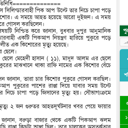
 প্রতিনিধি==============
াস সিলিন্ডারবাহী পিক আপ উল্টে তার নিচে চাপা পড়ে
কিশোর। এ সময়ে আহত হয়েছে আরো দুইজন। এ সময়
ুরে গোসল করছিলেন।
িষয়টি নিশ্চিত করে জানান, বুধবার দুপুর আনুমানিক
পু
বাহী একটি পিকআপ নিয়ন্ত্রণ হারিয়ে পুকুরে পড়ে
লীত এক কিশোরের মৃত্যু হয়েছে।
র ছেলে।
 ছেলে মেহেদী হাসান ( ১১), মাসুদ আলম এর ছেলে
রের মাঝখানে থাকা রাফি নামের এক কিশোর বেঁচে
শ
েন জানান, তারা চার কিশোর পুকুরে গোসল করছিল।
আপ পুকুরের পাশের রাস্তা দিয়ে যাবার সময় উল্টে
 নিচে চাপা পড়ে জিসানের মৃত্যু হয়। সৌভাগ্যক্রমে
্যু ২ জন গুরুতর আহতদূর্ঘটনার খবর পেয়ে ফায়ার
১
রকার জানান, বরুড়া বাজার থেকে একটি পিকআপ ঝলম
ি রাস্তা কিছুটা ভাঙ্গা ছিল। তবে চালকের অসতর্কতার