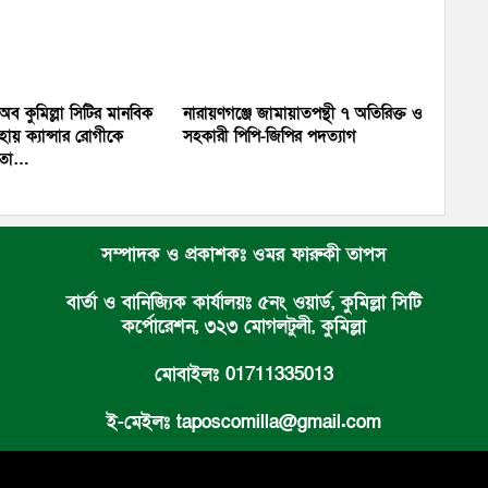
 অব কুমিল্লা সিটির মানবিক
নারায়ণগঞ্জে জামায়াতপন্থী ৭ অতিরিক্ত ও
ায় ক্যান্সার রোগীকে
সহকারী পিপি-জিপির পদত্যাগ
য়তা…
সম্পাদক ও প্রকাশকঃ ওমর ফারুকী তাপস
বার্তা ও বানিজ্যিক কার্যালয়ঃ ৫নং ওয়ার্ড, কুমিল্লা সিটি
কর্পোরেশন, ৩২৩ মোগলটুলী, কুমিল্লা
মোবাইলঃ 01711335013
ই-মেইলঃ taposcomilla@gmail.com