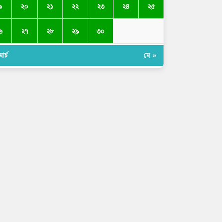
৯
২০
২১
২২
২৩
২৪
২৫
৬
২৭
২৮
২৯
৩০
ার্চ
মে »