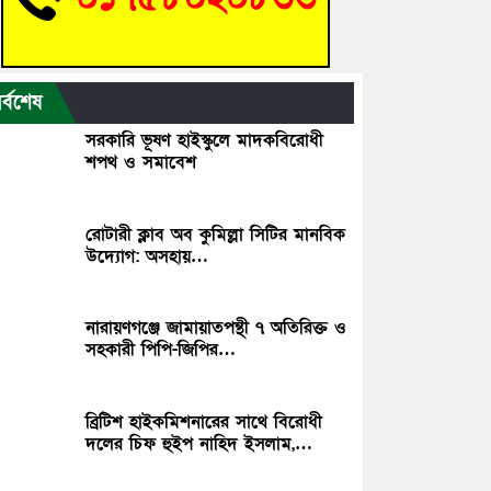
র্বশেষ
সরকারি ভূষণ হাইস্কুলে মাদকবিরোধী
শপথ ও সমাবেশ
রোটারী ক্লাব অব কুমিল্লা সিটির মানবিক
উদ্যোগ: অসহায়…
নারায়ণগঞ্জে জামায়াতপন্থী ৭ অতিরিক্ত ও
সহকারী পিপি-জিপির…
ব্রিটিশ হাইকমিশনারের সাথে বিরোধী
দলের চিফ হুইপ নাহিদ ইসলাম,…