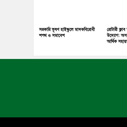
সরকারি ভূষণ হাইস্কুলে মাদকবিরোধী
রোটারী ক্লাব
শপথ ও সমাবেশ
উদ্যোগ: অসহ
আর্থিক সহা