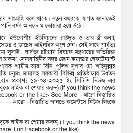
রদায় সাংগ্রাই বলে থাকে। নতুন বছরকে স্বাগত জানাতেই
রী পানি বর্ষণ আনন্দে মাতোয়ারা হয়ে উঠে।
 ইউরোপীয় ইউনিয়নের রাষ্ট্রদূত ও তার স্ত্রী-কন্যা,
যম্বাসেডর ও ডাচেস আইনবিদ অংশ নেন। সেই সাথে পার্বত্য
ুসাই , পার্বত্য চট্টগ্রাম বিষয়ক মন্ত্রণায়ের অতিরিক্ত
্কন চাকমা, সেনাবাহিনীর সদর জোন কমান্ডার লেফটেন্যান্ট
শাসক শামীম আরা রিনি, পুলিশ সুপার মো. শহিদুল্লাহ
নুমং মামাসহ সরকারী বিভিন্ন প্রতিষ্ঠানের উর্ধতন
ন। সংবাদ প্রকাশঃ ১৯-০৪-২০২৫ ইং সিটিভি নিউজ এর
েসবুকে লাইক বা শেয়ার করুন) (If you think the news
acebook or the like> See More =আরো বিস্তারিত
ুন= ==আরো =বিস্তারিত জানতে কমেন্টসে নিউজ লিংকে
েসবুকে লাইক বা শেয়ার করুন) (If you think the news
hare it on Facebook or the like)