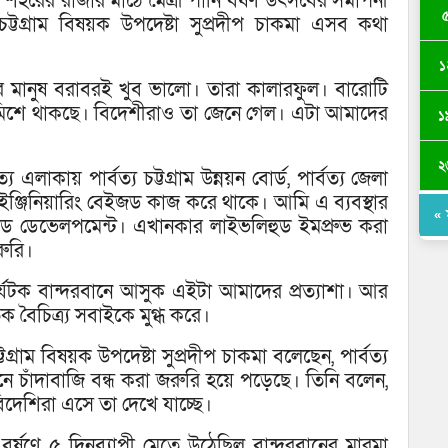
া শহরের রাজার মাঠে মৈত্রী পানি বর্ষণ উৎসবের সমাপনী
্য চট্টগ্রাম বিষয়ক উপদেষ্টা সুপ্রদীপ চাকমা এসব কথা
১
নের মানুষ বরাবরই খুব ভালো। তারা কালারফুল। বারোটি
লেমিশে থাকছে। বিদেশীরাও তা জেনে গেল। এটা আমাদের
১
২
এলাকায় পার্বত্য চট্টগ্রাম উন্নয়ন বোর্ড, পার্বত্য জেলা
দ ইঞ্জিনিয়ারিং বেইজড কাজ করে থাকে। আমি এ ব্যবস্থার
« ম
ড ডেভেলপমেন্ট। এখানকার লাইভলিহুড ইমপ্রুভ করা
ুরি।
যটক বান্দরবানে আসুক এইটা আমাদের প্রত্যাশা। আর
ক বৈচিত্র্য সবাইকে মুগ্ধ করে।
টগ্রাম বিষয়ক উপদেষ্টা সুপ্রদীপ চাকমা বলেছেন, পার্বত্য
ানে চাঁদাবাজি বন্ধ করা জরুরি হয়ে পড়েছে। তিনি বলেন,
 বিদেশিরা এসে তা দেখে যাচ্ছে।
ি বর্ষণে ৫ দিনব্যাপী মেতে উঠেছিল বান্দরবানের মারমা