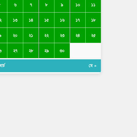
৫
৬
৭
৮
৯
১০
১১
২
১৩
১৪
১৫
১৬
১৭
১৮
৯
২০
২১
২২
২৩
২৪
২৫
৬
২৭
২৮
২৯
৩০
ার্চ
মে »