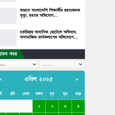
ভারতে বাংলাদেশি শিক্ষার্থীর রহস্যজনক
মৃত্যু, হত্যার অভিযোগ…
চকরিয়ায় আবাসিক হোটেলে অভিযান,
অসামাজিক কার্যকলাপের অভিযোগে…
রাতন খবর
এপ্রিল ২০২৫
«
»
নি
রবি
সোম
মঙ্গল
বুধ
বৃহ
শুক্র
১
২
৩
৪