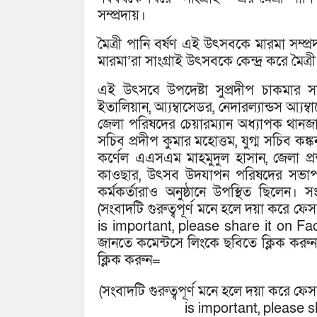
সম্প্রদায়।
মৈত্রী পানি বর্ষণ এই উৎসবকে মারমা সম্প্
মারমা’রা সাংগ্রাই উৎসবকে কেন্দ্র করে মৈত্
এই উৎসবে উপদেষ্টা সুপ্রদীপ চাকমার সাথে
ইতালিয়ান, আ্যম্বাসেডর, নেদারল্যান্ডস আ্
জেলা পরিষদের চেয়ারম্যান অধ্যাপক থানজামা ল
সচিব প্রদীপ কুমার মহোত্তম, যুগ্ম সচিব কঙ
কর্ণেল এএসএম মাহমুদুল হাসান, জেলা প্র
কাওছার, উৎসব উদযাপন পরিষদের সভাপতি চ
কর্মকর্তারাও অনুষ্ঠানে উপস্থিত ছিলে
(সংবাদটি গুরুত্বপূর্ণ মনে হলে দয়া করে ফ
is important, please share it on F
জানতে কমেন্টসে লিংকে ছবিতে ক্লিক কর
ক্লিক করুন=
(সংবাদটি গুরুত্বপূর্ণ মনে হলে দয়া করে ফ
is important, please s