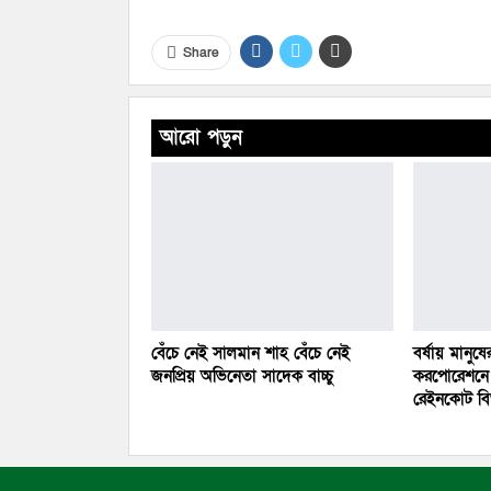
Share
আরো পড়ুন
বেঁচে নেই সালমান শাহ বেঁচে নেই
বর্ষায় মানুষ
জনপ্রিয় অভিনেতা সাদেক বাচ্চু
করপোরেশনে 
রেইনকোট ব