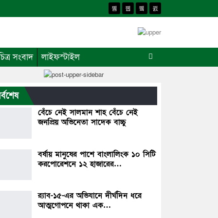
চিত্র সংবাদ
লাইফস্টাইল
র্বশেষ
বেঁচে নেই সালমান শাহ বেঁচে নেই
জনপ্রিয় অভিনেতা সাদেক বাচ্চু
বর্ষায় মানুষের পাশে বাংলালিংক ১০ সিটি
করপোরেশনে ১২ হাজারের…
র‌্যাব-১৫-এর অভিযানে দীর্ঘদিন ধরে
আত্মগোপনে থাকা এক…