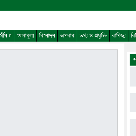
র্মীয়
খেলাধুলা
বিনোদন
অপরাধ
তথ্য ও প্রযুক্তি
বানিজ্য
বি
স