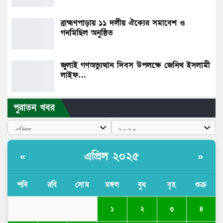
ব্রাহ্মণপাড়ায় ১১ দলীয় ঐক্যের সমাবেশ ও
গনমিছিল অনুষ্ঠিত
জুলাই গণঅভ্যুত্থান দিবস উপলক্ষে জেনিথ ইসলামী
লাইফ…
পুরাতন খবর
এপ্রিল ২০২৫
«
»
শনি
রবি
সোম
মঙ্গল
বুধ
বৃহ
শুক্র
১
২
৩
৪