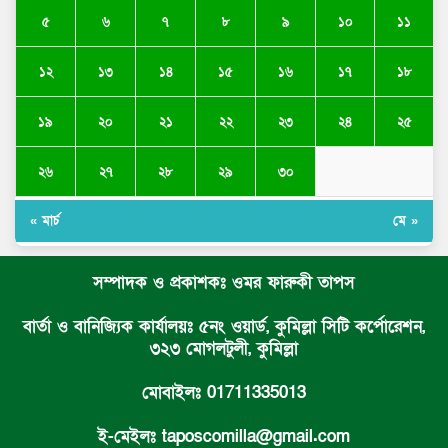
৫
৬
৭
৮
৯
১০
১১
১২
১৩
১৪
১৫
১৬
১৭
১৮
১৯
২০
২১
২২
২৩
২৪
২৫
২৬
২৭
২৮
২৯
৩০
« মার্চ
মে »
সম্পাদক ও প্রকাশকঃ ওমর ফারুকী তাপস
বার্তা ও বানিজ্যিক কার্যালয়ঃ ৫নং ওয়ার্ড, কুমিল্লা সিটি কর্পোরেশন,
৩২৩ মোগলটুলী, কুমিল্লা
মোবাইলঃ 01711335013
ই-মেইলঃ taposcomilla@gmail.com