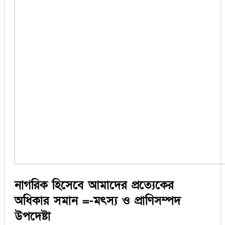
সিরাজগঞ্জ
কুড়িগ্রাম
বান্দরবান
জয়পুরহাট
ঝালকাঠি
ঝিনাইদহ
ঠাকুরগাঁও
দিনাজপুর
নওগাঁ
পটুয়াখালী
মৌলভীবাজার
তথ্য ও প্রযুক্তি
বানিজ্য
বিচিত্র সংবাদ
লাইফস্টাইল
নাগরিক হিসেবে আমাদের প্রত্যেকের
অধিকার সমান =-মৎস্য ও প্রাণিসম্পদ
উপদেষ্টা