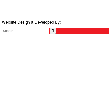
ই-মেইলঃ taposcomilla@gmail.com
Website Design & Developed By:
TechSmartBD.com