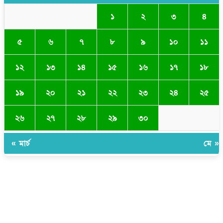
১
২
৩
৪
৫
৬
৭
৮
৯
১০
১১
১২
১৩
১৪
১৫
১৬
১৭
১৮
১৯
২০
২১
২২
২৩
২৪
২৫
২৬
২৭
২৮
২৯
৩০
« মার্চ
মে »
সম্পাদক ও প্রকাশকঃ ওমর ফারুকী তাপস
বার্তা ও বানিজ্যিক কার্যালয়ঃ ৫নং ওয়ার্ড, কুমিল্লা সিটি কর্পোরেশন, ৩২৩ মোগলটুলী,
কুমিল্লা
মোবাইলঃ 01711335013