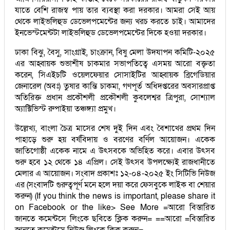
যাতে বেশি রাজস্ব পায় তার ব্যবস্থা করা দরকার। আমরা সেই আয়
থেকে লাইভলিহুড ডেভেলপমেন্টের জন্য খরচ করতে চাই। আমাদের
ইনভেস্টমেন্টটা লাইভলিহুড ডেভেলপমেন্টের দিকে হওয়া দরকার।
ঢাকা বিঝু, বৈসু, সাংগ্রাই, চাংক্রান, বিষু মেলা উদযাপন কমিটি-২০২৫
এর আহ্বায়ক শুভাশীষ চাকমার সভাপতিত্বে এসময় আরো বক্তৃতা
করেন, সিএইচটি ওয়েলফেয়ার সোসাইটির আহ্বায়ক ব্রিগেডিয়ার
জেনারেল (অবঃ) তুষার কান্তি চাকমা, গণপূর্ত অধিদপ্তরের অবসারপ্রাপ্ত
অতিরিক্ত প্রধান প্রকৌশলী প্রকৌশলী কুবলেশ্বর ত্রিপুরা, সোশ্যাল
অ্যাক্টিভিস্ট রুপাইয়া তঞ্চঙ্গ্যা প্রমুখ।
উল্লেখ্য, বাংলা চৈত্র মাসের শেষ দুই দিন এবং বৈশাখের প্রথম দিন
পাহাড়ে শুরু হয় বর্ষবিদায় ও বরণের বর্ণিল আয়োজন। একেক
জাতিগোষ্ঠী একেক নামে এ উৎসবকে অভিহিত করে। এবার উৎসব
শুরু হবে ১২ থেকে ১৪ এপ্রিল। সেই উৎসব উপলক্ষ্যেই রাজধানীতে
মেলার এ আয়োজন। সংবাদ প্রকাশঃ ১২-০৪-২০২৫ ইং সিটিভি নিউজ
এর (সংবাদটি গুরুত্বপূর্ণ মনে হলে দয়া করে ফেসবুকে লাইক বা শেয়ার
করুন) (If you think the news is important, please share it
on Facebook or the like> See More =আরো বিস্তারিত
জানতে কমেন্টসে লিংকে ছবিতে ক্লিক করুন= ==আরো =বিস্তারিত
জানতে কমেন্টসে নিউজ লিংকে ক্লিক করুন=