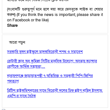
(সংবাদটি গুরুত্বপূর্ণ মনে হলে দয়া করে ফেসবুকে লাইক বা শেয়ার
করুন) (If you think the news is important, please share it
on Facebook or the like)
Share
আরো পড়ুন
সরকারি ভূষণ হাইস্কুলে মাদকবিরোধী শপথ ও সমাবেশ
রোটারী ক্লাব অব কুমিল্লা সিটির মানবিক উদ্যোগ: অসহায় ক্যান্সার
রোগীকে আর্থিক সহায়তা…
নারায়ণগঞ্জে জামায়াতপন্থী ৭ অতিরিক্ত ও সহকারী পিপি-জিপির
পদত্যাগ
ব্রিটিশ হাইকমিশনারের সাথে বিরোধী দলের চিফ হুইপ নাহিদ ইসলাম,
এমপি-র সাথে বৈঠক