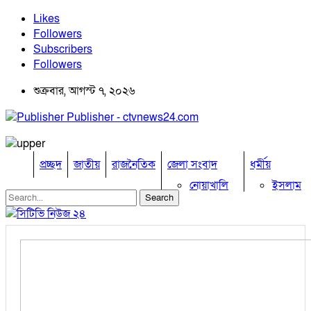
Likes
Followers
Subscribers
Followers
শুক্রবার, আগস্ট ৭, ২০২৬
Publisher - ctvnews24.com
প্রচ্ছদ
জাতীয়
রাজনৈতিক
জেলা সংবাদ
ধর্মীয়
নোয়াখালি
ইসলাম
কুমিল্লা
হিন্দু
ঢাকা
বৌদ্ধ
নারায়নগঞ্জ
খ্রিষ্টান
ব্রাহ্মণবাড়িয়া
খেলাধুলা
চট্টগ্রাম
ফেনী
বিনোদন
লক্ষ্মীপুর
অপরাধ
কক্সবাজার