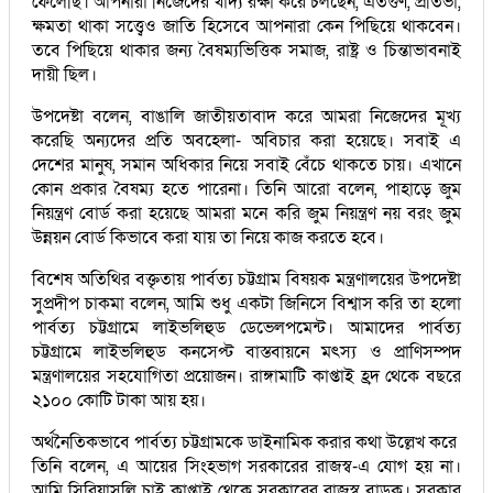
ফেলেছি। আপনারা নিজেদের খাদ্য রক্ষা করে চলছেন, এতগুণ, প্রতিভা,
ক্ষমতা থাকা সত্ত্বেও জাতি হিসেবে আপনারা কেন পিছিয়ে থাকবেন।
তবে পিছিয়ে থাকার জন্য বৈষম্যভিত্তিক সমাজ, রাষ্ট্র ও চিন্তাভাবনাই
দায়ী ছিল।
উপদেষ্টা বলেন, বাঙালি জাতীয়তাবাদ করে আমরা নিজেদের মূখ্য
করেছি অন্যদের প্রতি অবহেলা- অবিচার করা হয়েছে। সবাই এ
দেশের মানুষ, সমান অধিকার নিয়ে সবাই বেঁচে থাকতে চায়। এখানে
কোন প্রকার বৈষম্য হতে পারেনা। তিনি আরো বলেন, পাহাড়ে জুম
নিয়ন্ত্রণ বোর্ড করা হয়েছে আমরা মনে করি জুম নিয়ন্ত্রণ নয় বরং জুম
উন্নয়ন বোর্ড কিভাবে করা যায় তা নিয়ে কাজ করতে হবে।
বিশেষ অতিথির বক্তৃতায় পার্বত্য চট্টগ্রাম বিষয়ক মন্ত্রণালয়ের উপদেষ্টা
সুপ্রদীপ চাকমা বলেন, আমি শুধু একটা জিনিসে বিশ্বাস করি তা হলো
পার্বত্য চট্টগ্রামে লাইভলিহুড ডেভেলপমেন্ট। আমাদের পার্বত্য
চট্টগ্রামে লাইভলিহুড কনসেপ্ট বাস্তবায়নে মৎস্য ও প্রাণিসম্পদ
মন্ত্রণালয়ের সহযোগিতা প্রয়োজন। রাঙ্গামাটি কাপ্তাই হ্রদ থেকে বছরে
২১০০ কোটি টাকা আয় হয়।
অর্থনৈতিকভাবে পার্বত্য চট্টগ্রামকে ডাইনামিক করার কথা উল্লেখ করে
তিনি বলেন, এ আয়ের সিংহভাগ সরকারের রাজস্ব-এ যোগ হয় না।
আমি সিরিয়াসলি চাই কাপ্তাই থেকে সরকারের রাজস্ব বাড়ুক। সরকার