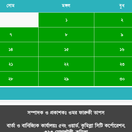
সোম
মঙ্গল
বুধ
১
২
৭
৮
৯
১৪
১৫
১৬
২১
২২
২৩
২৮
২৯
৩০
সম্পাদক ও প্রকাশকঃ ওমর ফারুকী তাপস
বার্তা ও বানিজ্যিক কার্যালয়ঃ ৫নং ওয়ার্ড, কুমিল্লা সিটি কর্পোরেশন,