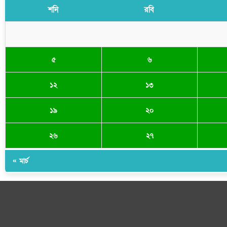
শনি
রবি
৫
৬
১২
১৩
১৯
২০
২৬
২৭
« মার্চ