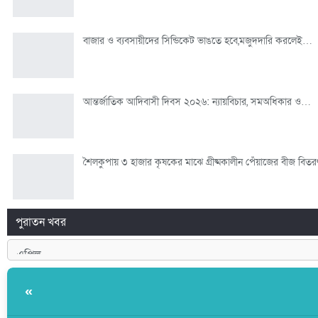
বাজার ও ব্যবসায়ীদের সিন্ডিকেট ভাঙতে হবে,মজুদদারি করলেই…
আন্তর্জাতিক আদিবাসী দিবস ২০২৬: ন্যায়বিচার, সমঅধিকার ও…
শৈলকুপায় ৩ হাজার কৃষকের মাঝে গ্রীষ্মকালীন পেঁয়াজের বীজ বিতর
পুরাতন খবর
«