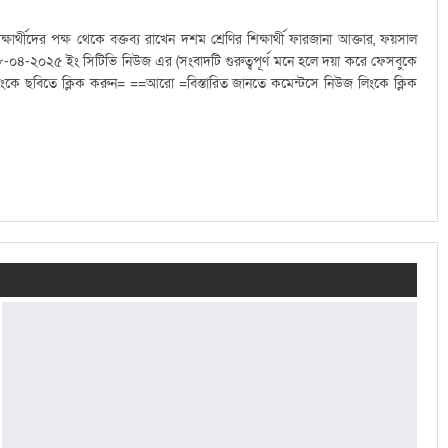
ার্থীদের পক্ষ থেকে বক্তব্য রাখেন দশম শ্রেণির শিক্ষার্থী ফারজানা আক্তার, ফয়সাল
 ০৮-০৪-২০২৫ ইং সিটিভি নিউজ এর (সংবাদটি গুরুত্বপূর্ণ মনে হলে দয়া করে ফেসবুকে
ে ছবিতে ক্লিক করুন= ==আরো =বিস্তারিত জানতে কমেন্টসে নিউজ লিংকে ক্লিক