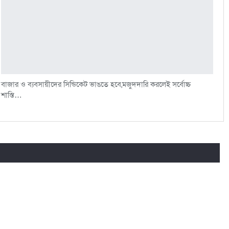
বাজার ও ব্যবসায়ীদের সিন্ডিকেট ভাঙতে হবে,মজুদদারি করলেই সর্বোচ্চ
শাস্তি…