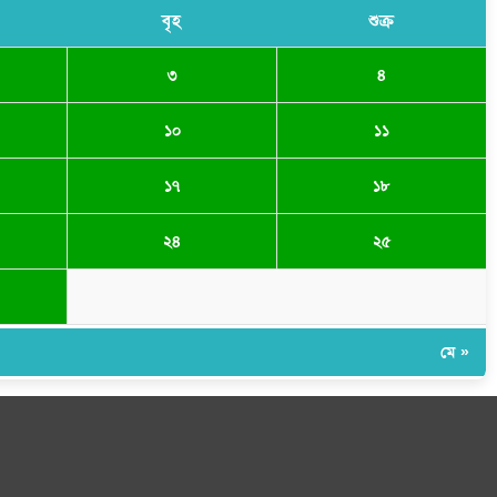
বৃহ
শুক্র
৩
৪
১০
১১
১৭
১৮
২৪
২৫
মে »