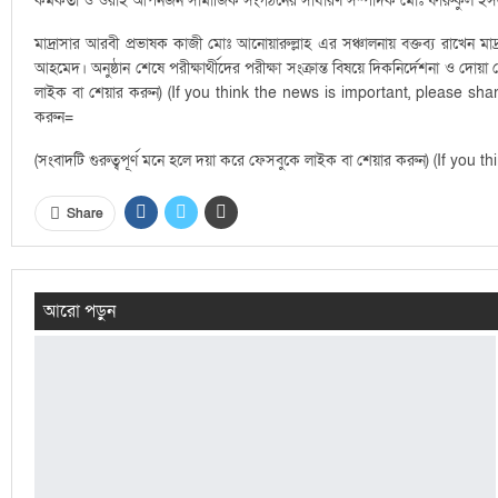
কর্মকর্তা ও ওরাই আপনজন সামাজিক সংগঠনের সাধারণ সম্পাদক মোঃ ফারুকুল ইসল
মাদ্রাসার আরবী প্রভাষক কাজী মোঃ আনোয়ারুল্লাহ এর সঞ্চালনায় বক্তব্য রাখেন মাদ্
আহমেদ। অনুষ্ঠান শেষে পরীক্ষার্থীদের পরীক্ষা সংক্রান্ত বিষয়ে দিকনির্দেশনা ও
লাইক বা শেয়ার করুন) (If you think the news is important, please sha
করুন=
(সংবাদটি গুরুত্বপূর্ণ মনে হলে দয়া করে ফেসবুকে লাইক বা শেয়ার করুন) (If yo
Share
আরো পড়ুন