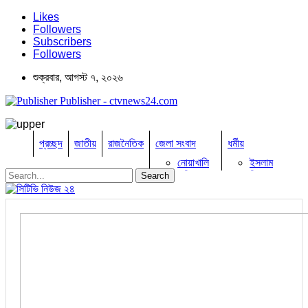
Likes
Followers
Subscribers
Followers
শুক্রবার, আগস্ট ৭, ২০২৬
Publisher - ctvnews24.com
প্রচ্ছদ
জাতীয়
রাজনৈতিক
জেলা সংবাদ
ধর্মীয়
নোয়াখালি
ইসলাম
কুমিল্লা
হিন্দু
ঢাকা
বৌদ্ধ
নারায়নগঞ্জ
খ্রিষ্টান
ব্রাহ্মণবাড়িয়া
খেলাধুলা
বিনোদন
চট্টগ্রাম
ফেনী
অপরাধ
লক্ষ্মীপুর
কক্সবাজার
তথ্য ও প্রযুক্তি
সিরাজগঞ্জ
কুড়িগ্রাম
বানিজ্য
বান্দরবান