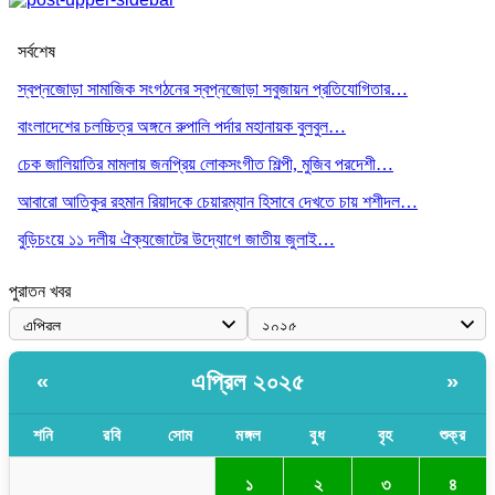
সর্বশেষ
স্বপ্নজোড়া সামাজিক সংগঠনের স্বপ্নজোড়া সবুজায়ন প্রতিযোগিতার…
বাংলাদেশের চলচ্চিত্র অঙ্গনে রুপালি পর্দার মহানায়ক বুলবুল…
চেক জালিয়াতির মামলায় জনপ্রিয় লোকসংগীত শিল্পী, মুজিব পরদেশী…
আবারো আতিকুর রহমান রিয়াদকে চেয়ারম্যান হিসাবে দেখতে চায় শশীদল…
বুড়িচংয়ে ১১ দলীয় ঐক্যজোটের উদ্যোগে জাতীয় জুলাই…
পুরাতন খবর
এপ্রিল ২০২৫
«
»
শনি
রবি
সোম
মঙ্গল
বুধ
বৃহ
শুক্র
১
২
৩
৪