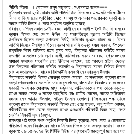
সিটিভি নিউজ।। মোহাম্মদ মাসুদ মজুমদার : সংবাদদাতা জানান===
কুমিল্লার বরুড়া হাজী নোয়াব আলী পাইলট উচ্চ বিদ্যালয়ে এসএসসি পরীক্ষার্থীদের
বিদায় ও বিদ্যালয়ের প্রতিষ্ঠাতা, দাতা সদস্য ও এলাকার পরলোকগত মুরব্বীগনের
স্মরনে বার্ষিক মিলাদ ও দোয়া মাহফিল অনুষ্ঠিত হয়েছে।
রবিবার ৬ এপ্রিল সকাল ১০টায় বরুড়া হাজী নোয়াব আলী পাইলট উচ্চ বিদ্যালয়ের
প্রধান শিক্ষক মোঃ মেধাদ উদ্দিন এর সভাপতিত্বে প্রধান অতিথি হিসেবে
উপস্থিত ছিলেন বরুড়া উপজেলা নির্বাহী অফিসার নু-এমং মারমা মং। বিশেষ
অতিথি হিসেবে উপস্থিত ছিলেন বরুড়া থানা ওসি তদন্ত সঞ্জয় সরকার, উপজেলা
মাধ্যমিক শিক্ষা অফিসার রতন কুমার সাহা, বিদ্যালয় পরিচালনা কমিটির সাবেক
সভাপতি আলহাজ্ব মোঃ জুনাব আলী, অভিভাবক সদস্য ও বরুড়া প্রেসক্লাবের
সাধারণ সম্পাদক সাংবাদিক মোঃ ইলিয়াস আহমেদ, ডাঃ আবদুল মতিন, দেওড়া
উচ্চ বিদ্যালয় পরিচালনা কমিটির সভাপতি ও বিদ্যালয়ের সাবেক সিনিয়র শিক্ষক
মোঃ আক্তারুজ্জামান, সাবেক বিসিআইসি কর্মকর্তা মোঃ ফারুকুল ইসলাম।
বিদ্যালয়ের সহকারী শিক্ষক সোহানুর রহমান সোহেল এর সঞ্চালনায় বক্তব্য রাখেন
বরুড়া প্রেসক্লাবের সভাপতি মোঃ আবুল হাসেম, ঝলম উচ্চ বিদ্যালয় ও কলেজের
সহকারী অধ্যাপক মোহাম্মদ মাসুদ মজুমদার, অভিভাবকদের পক্ষ থেকে বক্তব্য
রাখেন সমাজ সেবক ও সাবেক কাউন্সিলর মোঃ জাকির হোসেন, সাবেক অভিভাবক
সদস্য মোঃ আমান উল্লাহ, মইনুল ইসলাম হেলাল। শিক্ষকদের পক্ষ থেকে
বক্তব্য রাখেন বিদ্যালয়ের সহকারী শিক্ষক মোঃ ওমর ফারুক, আবু হানিফা নোমান,
পরীক্ষার্থীদের পক্ষ থেকে বক্তব্য রাখেন এসএসসি পরীক্ষার্থী রিয়ন সাহা, দশম
শ্রেণির শিক্ষার্থী সৃজন বৈষ্ণব,
মানপত্র পাঠ করেন দশম শ্রেণির শিক্ষার্থী নিলয় সুত্রধর,শেষে দোয়া ও মোনাজাত
পরিচালনা করেন বিদ্যালয়ের সাবেক সিনিয়র শিক্ষক মোঃ ফজলুর রহমান। সংবাদ
প্রকাশঃ ০৬-০৪-২০২৫ ইং সিটিভি নিউজ এর (সংবাদটি গুরুত্বপূর্ণ মনে হলে দয়া