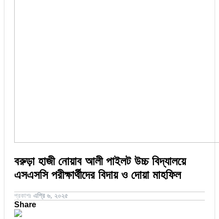
জয়পুরহাট
ঝালকাঠি
বিচিত্র সংবাদ
ঝিনাইদহ
ঠাকুরগাঁও
লাইফস্টাইল
দিনাজপুর
নওগাঁ
পটুয়াখালী
মৌলভীবাজার
বরুড়া হাজী নোয়াব আলী পাইলট উচ্চ বিদ্যালয়ে
এসএসসি পরীক্ষার্থীদের বিদায় ও দোয়া মাহফিল
প্রকাশঃ
এপ্রি ৬, ২০২৫
Share