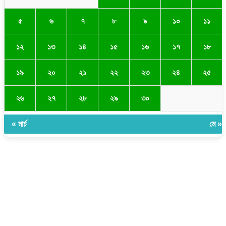
৫
৬
৭
৮
৯
১০
১১
১২
১৩
১৪
১৫
১৬
১৭
১৮
১৯
২০
২১
২২
২৩
২৪
২৫
২৬
২৭
২৮
২৯
৩০
« মার্চ
মে »
সম্পাদক ও প্রকাশকঃ ওমর ফারুকী তাপস
বার্তা ও বানিজ্যিক কার্যালয়ঃ ৫নং ওয়ার্ড, কুমিল্লা সিটি কর্পোরেশন, ৩২৩ মোগলটুলী, কুমিল্লা
মোবাইলঃ 01711335013
ই-মেইলঃ taposcomilla@gmail.com