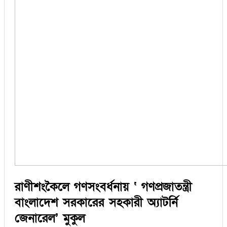
সিরাজগঞ্জ
কুড়িগ্রাম
বান্দরবান
জয়পুরহাট
ঝালকাঠি
ঝিনাইদহ
ঠাকুরগাঁও
দিনাজপুর
নওগাঁ
পটুয়াখালী
মৌলভীবাজার
তথ্য ও প্রযুক্তি
বানিজ্য
বিচিত্র সংবাদ
লাইফস্টাইল
রাণীশংকৈলে গণসংবর্ধনায় ‘ গণপ্রজাতন্ত্রী
বাংলাদেশ সরকারের সহকারী অ্যাটর্নি
জেনারেল’ মুকুল