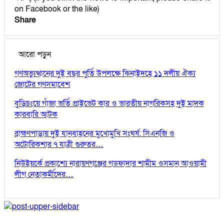
on Facebook or the like)
Share
আরো পড়ুন
গণঅভ্যুত্থানের দুই বছর পুর্তি উপলক্ষে ঝিনাইদহে ১১ দলীয় ঐক্য
জোটের গণসমাবেশ
বুড়িচংয়ে গাঁজা ভর্তি প্রাইভেট কার ও ভারতীয় নাগরিকসহ দুই মাদক
কারবারি আটক
​ব্রাহ্মণপাড়ায় দুই যানবাহনের মুখোমুখি সংঘর্ষ: সিএনজি ও
অটোরিকশার ৭ যাত্রী গুরুতর…
নিউইয়র্কে প্রকাশ্যে নারায়ণগঞ্জের গডফাদার শামীম ওসমান আওয়ামী
লীগ নেতাকর্মীদের…