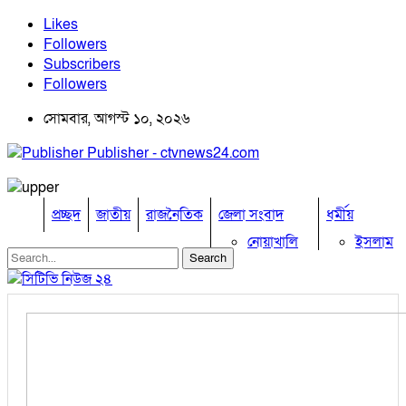
Likes
Followers
Subscribers
Followers
সোমবার, আগস্ট ১০, ২০২৬
Publisher - ctvnews24.com
প্রচ্ছদ
জাতীয়
রাজনৈতিক
জেলা সংবাদ
ধর্মীয়
নোয়াখালি
ইসলাম
কুমিল্লা
হিন্দু
ঢাকা
বৌদ্ধ
নারায়নগঞ্জ
খ্রিষ্টান
ব্রাহ্মণবাড়িয়া
খেলাধুলা
চট্টগ্রাম
ফেনী
বিনোদন
লক্ষ্মীপুর
অপরাধ
কক্সবাজার