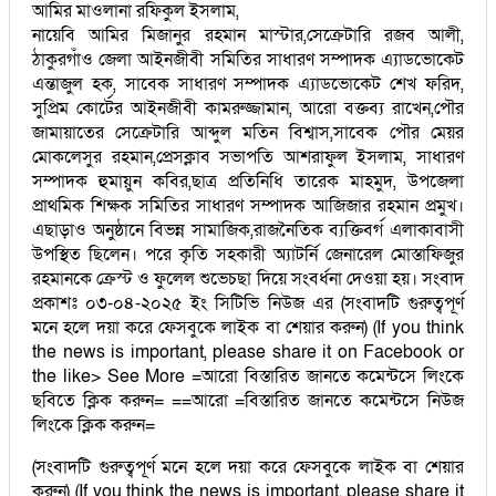
আমির মাওলানা রফিকুল ইসলাম,
নায়েবি আমির মিজানুর রহমান মাস্টার,সেক্রেটারি রজব আলী,
ঠাকুরগাঁও জেলা আইনজীবী সমিতির সাধারণ সম্পাদক এ্যাডভোকেট
এন্তাজুল হক, সাবেক সাধারণ সম্পাদক এ্যাডভোকেট শেখ ফরিদ,
সুপ্রিম কোর্টের আইনজীবী কামরুজ্জামান, আরো বক্তব্য রাখেন,পৌর
জামায়াতের সেক্রেটারি আব্দুল মতিন বিশ্বাস,সাবেক পৌর মেয়র
মোকলেসুর রহমান,প্রেসক্লাব সভাপতি আশরাফুল ইসলাম, সাধারণ
সম্পাদক হুমায়ুন কবির,ছাত্র প্রতিনিধি তারেক মাহমুদ, উপজেলা
প্রাথমিক শিক্ষক সমিতির সাধারণ সম্পাদক আজিজার রহমান প্রমুখ।
এছাড়াও অনুষ্ঠানে বিভন্ন সামাজিক,রাজনৈতিক ব্যক্তিবর্গ এলাকাবাসী
উপস্থিত ছিলেন। পরে কৃতি সহকারী অ্যাটর্নি জেনারেল মোস্তাফিজুর
রহমানকে ক্রেস্ট ও ফুলেল শুভেচছা দিয়ে সংবর্ধনা দেওয়া হয়। সংবাদ
প্রকাশঃ ০৩-০৪-২০২৫ ইং সিটিভি নিউজ এর (সংবাদটি গুরুত্বপূর্ণ
মনে হলে দয়া করে ফেসবুকে লাইক বা শেয়ার করুন) (If you think
the news is important, please share it on Facebook or
the like> See More =আরো বিস্তারিত জানতে কমেন্টসে লিংকে
ছবিতে ক্লিক করুন= ==আরো =বিস্তারিত জানতে কমেন্টসে নিউজ
লিংকে ক্লিক করুন=
(সংবাদটি গুরুত্বপূর্ণ মনে হলে দয়া করে ফেসবুকে লাইক বা শেয়ার
করুন) (If you think the news is important, please share it