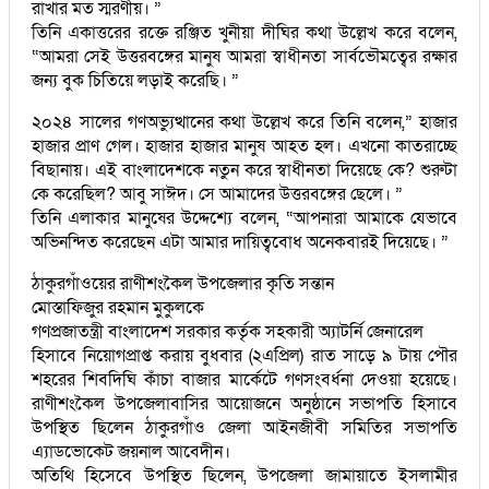
রাখার মত স্মরণীয়। ”
তিনি একাত্তরের রক্তে রঞ্জিত খুনীয়া দীঘির কথা উল্লেখ করে বলেন,
“আমরা সেই উত্তরবঙ্গের মানুষ আমরা স্বাধীনতা সার্বভৌমত্বের রক্ষার
জন্য বুক চিতিয়ে লড়াই করেছি। ”
২০২৪ সালের গণঅভ্যুত্থানের কথা উল্লেখ করে তিনি বলেন,” হাজার
হাজার প্রাণ গেল। হাজার হাজার মানুষ আহত হল। এখনো কাতরাচ্ছে
বিছানায়। এই বাংলাদেশকে নতুন করে স্বাধীনতা দিয়েছে কে? শুরুটা
কে করেছিল? আবু সাঈদ। সে আমাদের উত্তরবঙ্গের ছেলে। ”
তিনি এলাকার মানুষের উদ্দেশ্যে বলেন, “আপনারা আমাকে যেভাবে
অভিনন্দিত করেছেন এটা আমার দায়িত্ববোধ অনেকবারই দিয়েছে। ”
ঠাকুরগাঁওয়ের রাণীশংকৈল উপজেলার কৃতি সন্তান
মোস্তাফিজুর রহমান মুকুলকে
গণপ্রজাতন্ত্রী বাংলাদেশ সরকার কর্তৃক সহকারী অ্যাটর্নি জেনারেল
হিসাবে নিয়োগপ্রাপ্ত করায় বুধবার (২এপ্রিল) রাত সাড়ে ৯ টায় পৌর
শহরের শিবদিঘি কাঁচা বাজার মার্কেটে গণসংবর্ধনা দেওয়া হয়েছে।
রাণীশংকৈল উপজেলাবাসির আয়োজনে অনুষ্ঠানে সভাপতি হিসাবে
উপস্থিত ছিলেন ঠাকুরগাঁও জেলা আইনজীবী সমিতির সভাপতি
এ্যাডভোকেট জয়নাল আবেদীন।
অতিথি হিসেবে উপস্থিত ছিলেন, উপজেলা জামায়াতে ইসলামীর