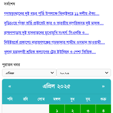
সর্বশেষ
গণঅভ্যুত্থানের দুই বছর পুর্তি উপলক্ষে ঝিনাইদহে ১১ দলীয় ঐক্য…
বুড়িচংয়ে গাঁজা ভর্তি প্রাইভেট কার ও ভারতীয় নাগরিকসহ দুই মাদক…
​ব্রাহ্মণপাড়ায় দুই যানবাহনের মুখোমুখি সংঘর্ষ: সিএনজি ও…
নিউইয়র্কে প্রকাশ্যে নারায়ণগঞ্জের গডফাদার শামীম ওসমান আওয়ামী…
খুলনা মহানগরী শ্রমিক কল্যাণের ট্রেড ইউনিয়ন ও পেশা ভিত্তিক…
পুরাতন খবর
এপ্রিল ২০২৫
«
»
শনি
রবি
সোম
মঙ্গল
বুধ
বৃহ
শুক্র
১
২
৩
৪