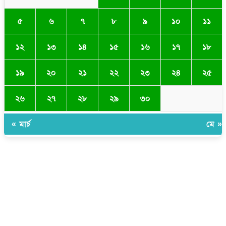
৫
৬
৭
৮
৯
১০
১১
১২
১৩
১৪
১৫
১৬
১৭
১৮
১৯
২০
২১
২২
২৩
২৪
২৫
২৬
২৭
২৮
২৯
৩০
« মার্চ
মে »
সম্পাদক ও প্রকাশকঃ ওমর ফারুকী তাপস
বার্তা ও বানিজ্যিক কার্যালয়ঃ ৫নং ওয়ার্ড, কুমিল্লা সিটি কর্পোরেশন, ৩২৩ মোগলটুলী,
কুমিল্লা
মোবাইলঃ 01711335013
ই-মেইলঃ taposcomilla@gmail.com