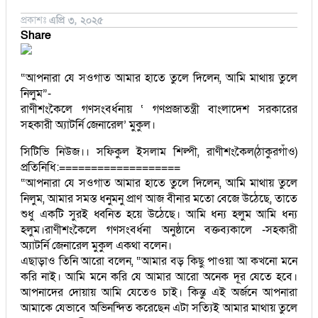
প্রকাশঃ
এপ্রি ৩, ২০২৫
Share
“আপনারা যে সওগাত আমার হাতে তুলে দিলেন, আমি মাথায় তুলে
নিলুম”-
রাণীশংকৈলে গণসংবর্ধনায় ‘ গণপ্রজাতন্ত্রী বাংলাদেশ সরকারের
সহকারী অ্যাটর্নি জেনারেল’ মুকুল।
সিটিভি নিউজ।। সফিকুল ইসলাম শিল্পী, রাণীশংকৈল(ঠাকুরগাঁও)
প্রতিনিধি:===================
“আপনারা যে সওগাত আমার হাতে তুলে দিলেন, আমি মাথায় তুলে
নিলুম, আমার সমস্ত ধনুমনু প্রাণ আজ বীনার মতো বেজে উঠেছে, তাতে
শুধু একটি সুরই ধ্বনিত হয়ে উঠেছে। আমি ধন্য হলুম আমি ধন্য
হলুম।রাণীশংকৈলে গণসংবর্ধনা অনুষ্ঠানে বক্তব্যকালে -সহকারী
অ্যাটর্নি জেনারেল মুকুল একথা বলেন।
এছাড়াও তিনি আরো বলেন, “আমার বড় কিছু পাওয়া আ কখনো মনে
করি নাই। আমি মনে করি যে আমার আরো অনেক দূর যেতে হবে।
আপনাদের দোয়ায় আমি যেতেও চাই। কিন্তু এই অর্জনে আপনারা
আমাকে যেভাবে অভিনন্দিত করেছেন এটা সত্যিই আমার মাথায় তুলে