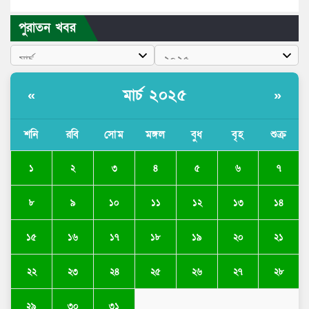
পুরাতন খবর
মার্চ ২০২৫
«
»
শনি
রবি
সোম
মঙ্গল
বুধ
বৃহ
শুক্র
১
২
৩
৪
৫
৬
৭
৮
৯
১০
১১
১২
১৩
১৪
১৫
১৬
১৭
১৮
১৯
২০
২১
২২
২৩
২৪
২৫
২৬
২৭
২৮
২৯
৩০
৩১