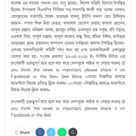
কলেজ এর সাবেক অধ্যক্ষ মোঃ আবু তাহের। বিশেষ অতিথি হিসাবে উপস্থিত
ছিলেন উপজেলা বিএনপির সিনিয়র সহ-সভাপতি কাজী শাহ আলম খোকন,
প্রেসক্লাবের সভাপতি সৈয়দ আহাম্মদ লাভলু, ইউপি সদস্য মোঃ ছিদ্দিকুর
রহমান। সভায় শিরু মিয়া মেম্বার, আমজাদ হোসেন মেম্বার, কামাল হোসেন,
আব্দুল হান্নান, মনিরুল আলম, হুমায়ুন কবির, এমদাদুল হক সবুজ, রবি উল্লাহ,
এরশাদ মিয়া, আব্দুল মান্নান, আব্দুল কাদের, বাচ্চু মিয়া, রমিজ উদ্দিন, কাউছার
আহাম্মেদ, হৃদয় হাছানসহ কল্পবাস গ্রামের সর্বস্তরের জনগন উপস্থিত ছিলেন।
এসময় মাদকবিরোধী কমিটি গঠন করা হয় এবং মাদকবিরোধী একাত্নতা
ঘোষণা করা হয়। সংবাদ প্রকাশঃ ১৬-০৩-২০২৫ ইং সিটিভি নিউজ এর
(সংবাদটি গুরুত্বপূর্ণ মনে হলে দয়া করে ফেসবুকে লাইক বা শেয়ার করুন) (If
you think the news is important, please share it on
Facebook or the like> See More =আরো বিস্তারিত জানতে
কমেন্টসে লিংকে ছবিতে ক্লিক করুন= ==আরো =বিস্তারিত জানতে কমেন্টসে
নিউজ লিংকে ক্লিক করুন=
(সংবাদটি গুরুত্বপূর্ণ মনে হলে দয়া করে ফেসবুকে লাইক বা শেয়ার করুন) (If
you think the news is important, please share it on
Facebook or the like)
Share