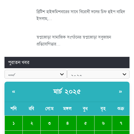
ব্রিটিশ হাইকমিশনারের সাথে বিরোধী দলের চিফ হুইপ নাহিদ
ইসলাম,…
স্বপ্নজোড়া সামাজিক সংগঠনের স্বপ্নজোড়া সবুজায়ন
প্রতিযোগিতার…
পুরাতন খবর
মার্চ ২০২৫
«
»
শনি
রবি
সোম
মঙ্গল
বুধ
বৃহ
শুক্র
১
২
৩
৪
৫
৬
৭