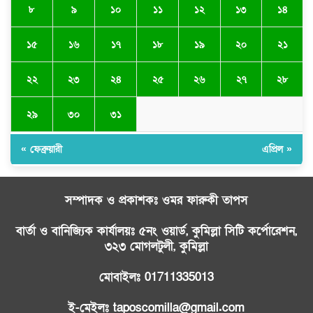
৮
৯
১০
১১
১২
১৩
১৪
১৫
১৬
১৭
১৮
১৯
২০
২১
২২
২৩
২৪
২৫
২৬
২৭
২৮
২৯
৩০
৩১
« ফেব্রুয়ারী
এপ্রিল »
সম্পাদক ও প্রকাশকঃ ওমর ফারুকী তাপস
বার্তা ও বানিজ্যিক কার্যালয়ঃ ৫নং ওয়ার্ড, কুমিল্লা সিটি কর্পোরেশন,
৩২৩ মোগলটুলী, কুমিল্লা
মোবাইলঃ 01711335013
ই-মেইলঃ taposcomilla@gmail.com