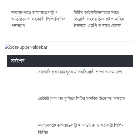
নারায়ণগঞ্জে জামায়াতপন্থী ৭
ব্রিটিশ হাইকমিশনারের সাথে
অতিরিক্ত ও সহকারী পিপি-জিপির
বিরোধী দলের চিফ হুইপ নাহিদ
পদত্যাগ
ইসলাম, এমপি-র সাথে বৈঠক
সর্বশেষ
সরকারি ভূষণ হাইস্কুলে মাদকবিরোধী শপথ ও সমাবেশ
রোটারী ক্লাব অব কুমিল্লা সিটির মানবিক উদ্যোগ: অসহায়…
নারায়ণগঞ্জে জামায়াতপন্থী ৭ অতিরিক্ত ও সহকারী পিপি-
জিপির…