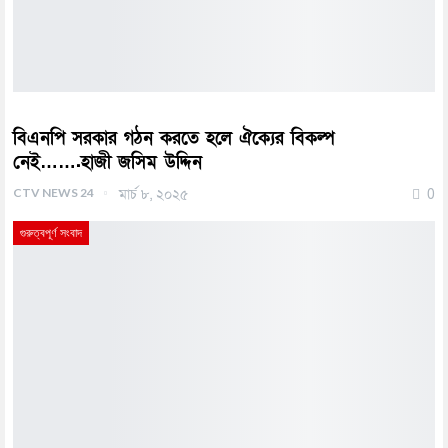
বিএনপি সরকার গঠন করতে হলে ঐক্যের বিকল্প
নেই…….হাজী জসিম উদ্দিন
CTV NEWS 24
মার্চ ৮, ২০২৫
0
গুরুত্বপূর্ণ সংবাদ