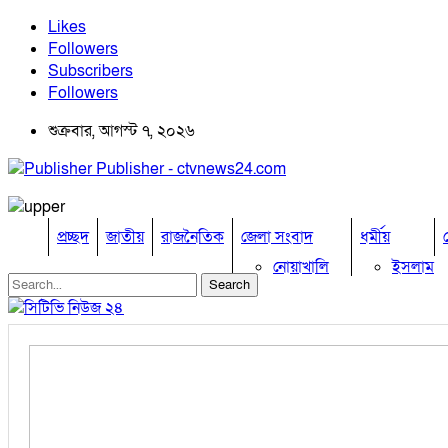
Likes
Followers
Subscribers
Followers
শুক্রবার, আগস্ট ৭, ২০২৬
Publisher - ctvnews24.com
প্রচ্ছদ
জাতীয়
রাজনৈতিক
জেলা সংবাদ
ধর্মীয়
নোয়াখালি
ইসলাম
কুমিল্লা
হিন্দু
ঢাকা
বৌদ্ধ
নারায়নগঞ্জ
খ্রিষ্টান
ব্রাহ্মণবাড়িয়া
চট্টগ্রাম
ফেনী
লক্ষ্মীপুর
কক্সবাজার