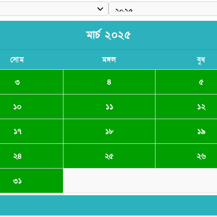
মার্চ ২০২৫
সোম
মঙ্গল
বুধ
৩
৪
৫
১০
১১
১২
১৭
১৮
১৯
২৪
২৫
২৬
৩১