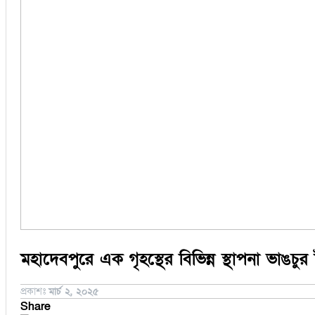
সিরাজগঞ্জ
কুড়িগ্রাম
বান্দরবান
জয়পুরহাট
ঝালকাঠি
ঝিনাইদহ
ঠাকুরগাঁও
দিনাজপুর
নওগাঁ
পটুয়াখালী
মৌলভীবাজার
মহাদেবপুরে এক গৃহস্থের বিভিন্ন স্থাপনা ভাঙচুর 
প্রকাশঃ
মার্চ ২, ২০২৫
Share