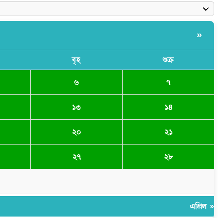
»
বৃহ
শুক্র
৬
৭
১৩
১৪
২০
২১
২৭
২৮
এপ্রিল »