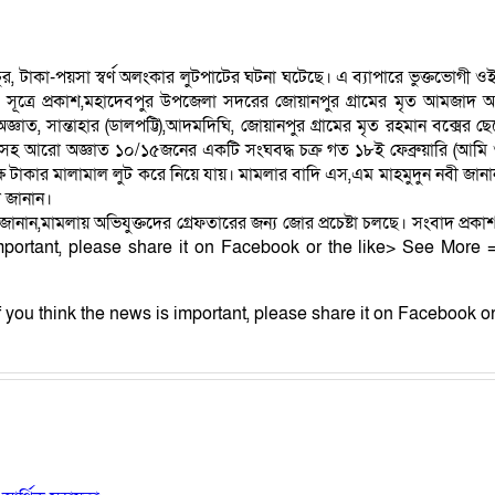
 ভাঙচুর, টাকা-পয়সা স্বর্ণ অলংকার লুটপাটের ঘটনা ঘটেছে। এ ব্যাপারে ভুক্তভো
া সূত্রে প্রকাশ,মহাদেবপুর উপজেলা সদরের জোয়ানপুর গ্রামের মৃত আমজাদ আল
, সান্তাহার (ডালপট্টি),আদমদিঘি, জোয়ানপুর গ্রামের মৃত রহমান বক্সের ছেলে 
আরো অজ্ঞাত ১০/১৫জনের একটি সংঘবদ্ধ চক্র গত ১৮ই ফেব্রুয়ারি (আমি ও আমার 
লক্ষ টাকার মালামাল লুট করে নিয়ে যায়। মামলার বাদি এস,এম মাহমুদুন নবী জান
ী জানান।
 জানান,মামলায় অভিযুক্তদের গ্রেফতারের জন্য জোর প্রচেষ্টা চলছে। সংবাদ প্র
 important, please share it on Facebook or the like> See More =
) (If you think the news is important, please share it on Facebook or