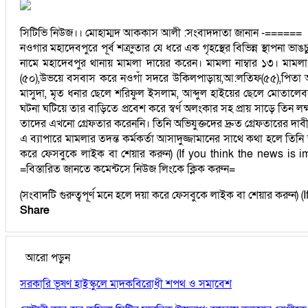
সিটিভি নিউজ।। মোহাম্মদ আককাস আলী :সংবাদদাতা জানান -======
নওগার মহাদেবপুরে পূর্ব শত্রুুতার যে ধরে এক গৃহস্থের বিভিন্ন স্থাপনা
নামে মহাদেবপুর থানায় মামলা দায়ের করেন। মামলা নাম্বার ১৩। মামল
(৫০),উভয়ে বসবাস করে নওগাঁ সদরে উকিলপাড়ায়,আ:লতিফ(৫৫),পিতা অজ্ঞাত
মাসুদা, মৃত ধনার ছেলে শরিফুল ইসলাম, আব্দুল হাইয়ের ছেলে মোতালেবসহ 
ঘটনা ঘটিয়ে তার বাড়িতে প্রবেশ করে স্বর্ণ অলংকার সহ প্রায় সাড়ে তিন 
তাদের এখনো গ্রেফতার করেননি। তিনি অভিযুক্তদের দ্রুত গ্রেফতারের দাব
এ ব্যাপারে মামলার তদন্ত কর্মকর্তা আসাদুজ্জামানের সাথে কথা হলে তিনি
করে ফেসবুকে লাইক বা শেয়ার করুন) (If you think the news is
=বিস্তারিত জানতে কমেন্টসে নিউজ লিংকে ক্লিক করুন=
(সংবাদটি গুরুত্বপূর্ণ মনে হলে দয়া করে ফেসবুকে লাইক বা শেয়ার করুন
Share
আরো পড়ুন
সরকারি ভূষণ হাইস্কুলে মাদকবিরোধী শপথ ও সমাবেশ