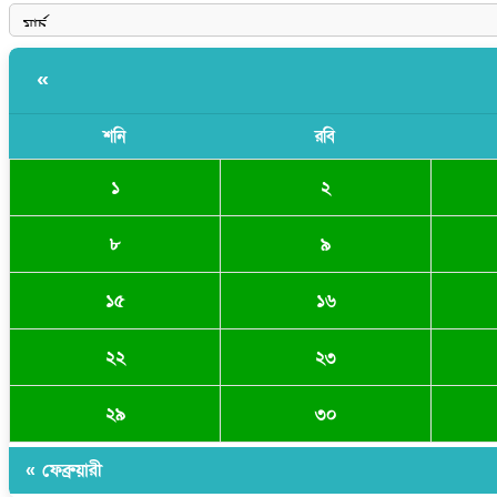
«
শনি
রবি
১
২
৮
৯
১৫
১৬
২২
২৩
২৯
৩০
« ফেব্রুয়ারী