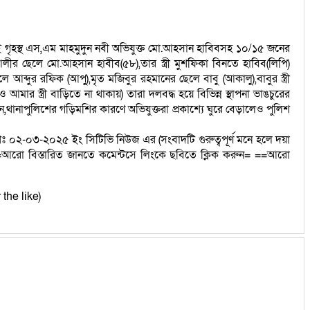
গী ওই গৃহস্থ এস,এম মাহমুদুন নবী অভিযুক্ত মো.আহসান হাবিবসহ ১০/১৫ জনের
ীর ছেলে মো.আহসান হাবীব(৫৮),তার স্ত্রী মুশফিকা বিনতে হাবিব(লিপি)
আব্দুর রফিক (আপু),মৃত মজিবুর রহমানের ছেলে বাবু (আকালু),বাবুর স্ত্রী
স্ত্রী বাড়িতে না থাকায়) তারা দলবদ্ধ হয়ে বিভিন্ন স্থাপনা ভাঙচুরের
ান,থানাপুলিশের গড়িমশির কারণে অভিযুক্তরা প্রকাশ্যে ঘুরে বেড়ালেও পুলিশ
কাশঃ ০২-০৩-২০২৫ ইং সিটিভি নিউজ এর (সংবাদটি গুরুত্বপূর্ণ মনে হলে দয়া
আরো বিস্তারিত জানতে কমেন্টসে লিংকে ছবিতে ক্লিক করুন= ==আরো
 the like)