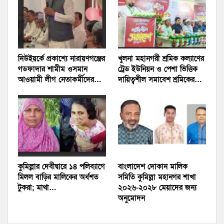
নিউইয়র্কে প্রকাশ্যে নারায়ণগঞ্জের
খুলনা মহানগরী শ্রমিক কল্যাণের
গডফাদার শামীম ওসমান
ট্রেড ইউনিয়ন ও পেশা ভিত্তিক
আওয়ামী লীগ নেতাকর্মীদের…
দায়িত্বশীল সমাবেশ শ্রমিকের…
কুমিল্লার দেবীদ্বারে ১৪ পলিব‍্যাগে
বাংলাদেশ দোকান মালিক
মিলল বাড়ির মালিকের অর্ধশত
সমিতি কুমিল্লা মহানগর শাখা
টুকরা; মাথা…
২০২৬-২০২৮ মেয়াদের জন্য
অনুমোদন