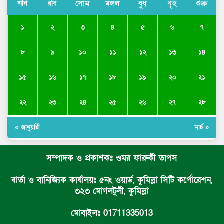
শনি
রবি
সোম
মঙ্গল
বুধ
বৃহ
শুক্র
১
২
৩
৪
৫
৬
৭
৮
৯
১০
১১
১২
১৩
১৪
১৫
১৬
১৭
১৮
১৯
২০
২১
২২
২৩
২৪
২৫
২৬
২৭
২৮
« জানুয়ারী
মার্চ »
সম্পাদক ও প্রকাশকঃ ওমর ফারুকী তাপস
বার্তা ও বানিজ্যিক কার্যালয়ঃ ৫নং ওয়ার্ড, কুমিল্লা সিটি কর্পোরেশন,
৩২৩ মোগলটুলী, কুমিল্লা
মোবাইলঃ 01711335013