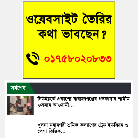
সর্বশেষ
নিউইয়র্কে প্রকাশ্যে নারায়ণগঞ্জের গডফাদার শামীম
ওসমান আওয়ামী…
খুলনা মহানগরী শ্রমিক কল্যাণের ট্রেড ইউনিয়ন ও
পেশা ভিত্তিক…