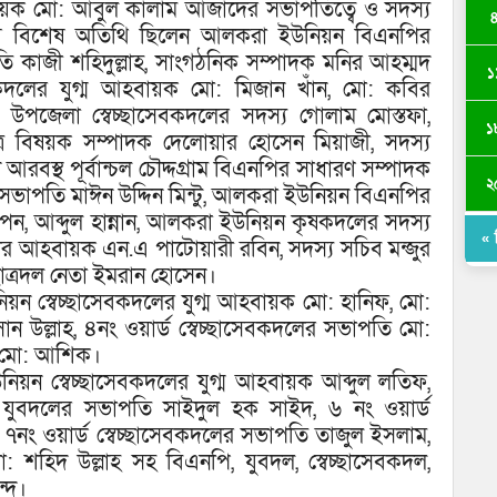
য়ক মো: আবুল কালাম আজাদের সভাপতিত্বে ও সদস্য
ালনায় বিশেষ অতিথি ছিলেন আলকরা ইউনিয়ন বিএনপির
কাজী শহিদুল্লাহ, সাংগঠনিক সম্পাদক মনির আহম্মদ
১
সেবকদলের যুগ্ম আহবায়ক মো: মিজান খাঁন, মো: কবির
ম উপজেলা স্বেচ্ছাসেবকদলের সদস্য গোলাম মোস্তফা,
১
 বিষয়ক সম্পাদক দেলোয়ার হোসেন মিয়াজী, সদস্য
বস্থ পূর্বান্চল চৌদ্দগ্রাম বিএনপির সাধারণ সম্পাদক
২
হ-সভাপতি মাঈন উদ্দিন মিন্টু, আলকরা ইউনিয়ন বিএনপির
বপন, আব্দুল হান্নান, আলকরা ইউনিয়ন কৃষকদলের সদস্য
« 
র আহবায়ক এন.এ পাটোয়ারী রবিন, সদস্য সচিব মন্জুর
ছাত্রদল নেতা ইমরান হোসেন।
িয়ন স্বেচ্ছাসেবকদলের যুগ্ম আহবায়ক মো: হানিফ, মো:
 উল্লাহ, ৪নং ওয়ার্ড স্বেচ্ছাসেবকদলের সভাপতি মো:
, মো: আশিক।
উনিয়ন স্বেচ্ছাসেবকদলের যুগ্ম আহবায়ক আব্দুল লতিফ,
 যুবদলের সভাপতি সাইদুল হক সাইদ, ৬ নং ওয়ার্ড
 ৭নং ওয়ার্ড স্বেচ্ছাসেবকদলের সভাপতি তাজুল ইসলাম,
: শহিদ উল্লাহ সহ বিএনপি, যুবদল, স্বেচ্ছাসেবকদল,
ন্দ।