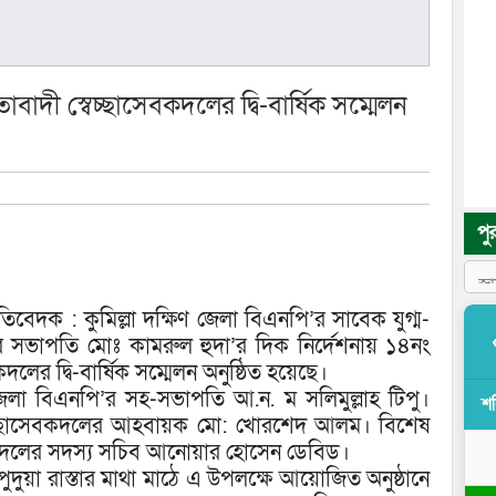
াদী স্বেচ্ছাসেবকদলের দ্বি-বার্ষিক সম্মেলন
পু
িবেদক : কুমিল্লা দক্ষিণ জেলা বিএনপি’র সাবেক যুগ্ম-
 সভাপতি মোঃ কামরুল হুদা’র দিক নির্দেশনায় ১৪নং
ের দ্বি-বার্ষিক সম্মেলন অনুষ্ঠিত হয়েছে।
জেলা বিএনপি’র সহ-সভাপতি আ.ন. ম সলিমুল্লাহ টিপু।
শ
 স্বেচ্ছাসেবকদলের আহবায়ক মো: খোরশেদ আলম। বিশেষ
সেবকদলের সদস্য সচিব আনোয়ার হোসেন ডেবিড।
পুদুয়া রাস্তার মাথা মাঠে এ উপলক্ষে আয়োজিত অনুষ্ঠানে