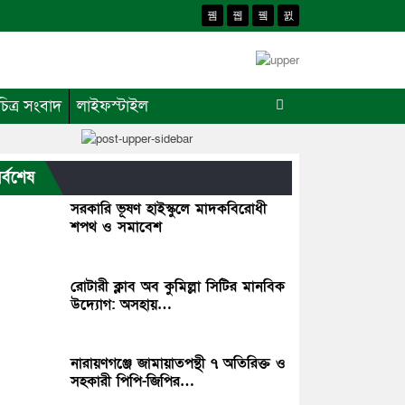
চিত্র সংবাদ
লাইফস্টাইল
র্বশেষ
সরকারি ভূষণ হাইস্কুলে মাদকবিরোধী
শপথ ও সমাবেশ
রোটারী ক্লাব অব কুমিল্লা সিটির মানবিক
উদ্যোগ: অসহায়…
নারায়ণগঞ্জে জামায়াতপন্থী ৭ অতিরিক্ত ও
সহকারী পিপি-জিপির…