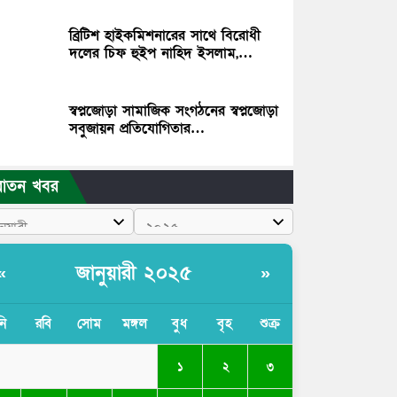
ব্রিটিশ হাইকমিশনারের সাথে বিরোধী
দলের চিফ হুইপ নাহিদ ইসলাম,…
স্বপ্নজোড়া সামাজিক সংগঠনের স্বপ্নজোড়া
সবুজায়ন প্রতিযোগিতার…
রাতন খবর
জানুয়ারী ২০২৫
«
»
নি
রবি
সোম
মঙ্গল
বুধ
বৃহ
শুক্র
১
২
৩