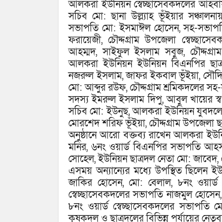
আলকরা ইউনিয়ন স্বেচ্ছাসেবকদলের আহবা
সচিব মো: ছানা উল্ল্যাহ ভূঁইয়ার সঞ্চ
সভাপতি মো: ইসমাঈল হোসেন, সহ-সভাপতি 
ফরায়েজী, চৌদ্দগ্রাম উপজেলা স্বেচ্ছা
আহম্মদ, সাইফুল ইসলাম সবুজ, চৌদ্দগ্রা
আলকরা ইউনিয়ন ইউনিয়ন বিএনপির ছাত্র
নজরুল ইসলাম, জাফর ইকবাল ভূঁইয়া, সৌদি আর
মো: আব্দুর রউফ, চৌদ্দগ্রাম শ্রমিকদলের স
সদস্য ইমরুল ইসলাম দিপু, আবুল খায়ের স্
সচিব মো: ইউনুছ, আলকরা ইউনিয়ন যুবদলে
মোরশেদ শরিফ ভূঁইয়া, চৌদ্দগ্রাম উপজেলা 
অনুষ্ঠানে আরো বক্তব্য রাখেন আলকরা ইউন
মনির, ৬নং ওয়ার্ড বিএনপির সভাপতি আহসান
সোহেল, ইউনিয়ন ছাত্রদল নেতা মো: জাবেদ
এসময় অন্যান্যের মধ্যে উপস্থিত ছিলেন ই
জাকির হোসেন, মো: বেলাল, ৮নং ওয়ার্ড
স্বেচ্ছাসেবকদলের সভাপতি নাজমুল হোসেন,
৮নং ওয়ার্ড স্বেচ্ছাসেবকদলের সভাপতি মো
কৃষকদল ও ছাত্রদলের বিভিন্ন পর্যায়ের নেতৃবৃ