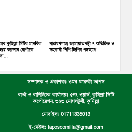
 অব কুমিল্লা সিটির মানবিক
নারায়ণগঞ্জে জামায়াতপন্থী ৭ অতিরিক্ত ও
ায় ক্যান্সার রোগীকে
সহকারী পিপি-জিপির পদত্যাগ
য়তা…
সম্পাদক ও প্রকাশকঃ ওমর ফারুকী তাপস
বার্তা ও বানিজ্যিক কার্যালয়ঃ ৫নং ওয়ার্ড, কুমিল্লা সিটি
কর্পোরেশন, ৩২৩ মোগলটুলী, কুমিল্লা
মোবাইলঃ 01711335013
ই-মেইলঃ taposcomilla@gmail.com