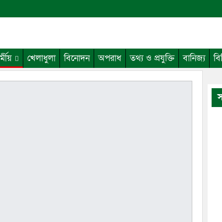
র্মীয়
খেলাধুলা
বিনোদন
অপরাধ
তথ্য ও প্রযুক্তি
বানিজ্য
বি
স