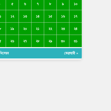
৪
৫
৬
৭
৮
৯
১০
১
১২
১৩
১৪
১৫
১৬
১৭
৮
১৯
২০
২১
২২
২৩
২৪
৫
২৬
২৭
২৮
২৯
৩০
৩১
ডিসেম্বর
ফেব্রুয়ারী »