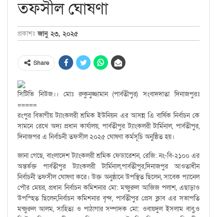
তফসীল ঘোষণা
প্রকাশঃ
জানু ২৩, ২০২৫
Share
সিটিভি নিউজ।। মোঃ রুকুনুজ্জামান (পার্বতীপুর) সংবাদদাতা দিনাজপুরঃ
=====
রংপুর বিভাগীয় ট্যাংকলরী শ্রমিক ইউনিয়ন এর আসন্ন এি বার্ষিক নির্বাচন কে
সামনে রেখে অদ্য প্রধান কার্যালয়, পার্বতীপুর ট্যাংকলরী টার্মিনাল, পার্বতীপুর,
দিনাজপর এ নির্বাচনী তফসীল ২০২৫ ঘোষণা কর্মসূচি অনুষ্ঠিত হয়।
জানা গেছে, বাংলাদেশ ট্যাংকলরী শ্রমিক ফেডারেশন, রেজি: নং-বি-২১০০ এর
অন্তর্ভক্ত পার্বতীপুর ট্যাংকলরী টার্মিনাল,পার্বতীপুর,দিনাজপুর আওতাধীন
নির্বাচনী তফসীল ঘোষণা করে। উক্ত অনুষ্ঠানে উপস্থিত ছিলেন, সাবেক প্যানেল
পৌর মেয়র, প্রধান নির্বাচন কমিশনার মো: মন্জুরুল আজিজ পলাশ, এছাড়াও
উপস্হিত ছিলেন,নির্বাচন কমিশনার বৃন্দ, পার্বতীপুর প্রেস ক্লাব এর সভাপতি
মন্জুরুল আলম, সাহিত্য ও পাঠাগার সম্পাদক মো: ওবায়দুল ইসলাম বাবু,ও