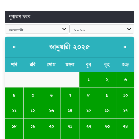
পুরাতন খবর
জানুয়ারী ২০২৫
«
»
শনি
রবি
সোম
মঙ্গল
বুধ
বৃহ
শুক্র
১
২
৩
৪
৫
৬
৭
৮
৯
১০
১১
১২
১৩
১৪
১৫
১৬
১৭
১৮
১৯
২০
২১
২২
২৩
২৪