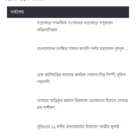
সর্বশেষ
স্বপ্নজোড়া সামাজিক সংগঠনের স্বপ্নজোড়া সবুজায়ন
প্রতিযোগিতার…
বাংলাদেশের চলচ্চিত্র অঙ্গনে রুপালি পর্দার মহানায়ক বুলবুল…
চেক জালিয়াতির মামলায় জনপ্রিয় লোকসংগীত শিল্পী, মুজিব
পরদেশী…
আবারো আতিকুর রহমান রিয়াদকে চেয়ারম্যান হিসাবে দেখতে
চায় শশীদল…
বুড়িচংয়ে ১১ দলীয় ঐক্যজোটের উদ্যোগে জাতীয় জুলাই…