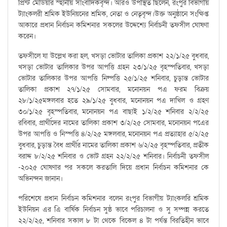
প্রিন্ট মেডিয়ার স্হানীয় সাংবাদিকবৃন্দ। আরও উপস্থিত ছিলেন, রংপুর বিভাগীয়
ট্যাংকলরী শ্রমিক ইউনিয়নের শ্রমিক, নেতা ও নেতৃবৃন্দ।উক্ত অনুষ্ঠানে সংক্ষিপ্ত
আকারে প্রধান নির্বাচন কমিশনার সকলের উদ্দেশ্যে নির্বাচনী তফসীল ঘোষণা
করেন।
তফসীলে যা উল্লেখ করা হল, খসড়া ভোটার তালিকা প্রকাশ ২২/১/২৫ বুধবার,
খসড়া ভোটার তালিকার উপর আপত্তি গ্রহন ২৩/১/২৫ বৃহস্পতিবার, খসড়া
ভোটার তালিকার উপর আপত্তি নিষ্পত্তি ২৫/১/২৫ শনিবার, চুড়ান্ত ভোটার
তালিকা প্রকাশ ২৭/১/২৫ সোমবার, মনোনয়ন পএ ফরম বিক্রয়
২৮/১/২৫মঙ্গলবার হতে ২৯/১/২৫ বুধবার, মনোনয়ন পএ দাখিল ও গ্রহণ
৩০/১/২৫ বৃহস্পতিবার, মনোনয়ন পএ বাছাই ১/২/২৫ শনিবার ২/২/২৫
রবিবার, প্রার্থীদের নামের তালিকা প্রকাশ ৩/২/২৫ সোমবার, মনোনয়ন পএের
উপর আপত্তি ও নিস্পত্তি ৪/২/২৫ মঙ্গলবার, মনোনয়ন পএ প্রত্যাহার ৫/২/২৫
বুধবার, চুড়ান্ত বৈধ প্রার্থীর নামের তালিকা প্রকাশ ৬/২/২৫ বৃহস্পতিবার, প্রতীক
বরাদ্দ ৮/২/২৫ শনিবার ও ভোট গ্রহন ২২/২/২৫ শনিবার। নির্বাচনী তফসীল
-২০২৫ ঘোষণার পর সকলে করতালি দিয়ে প্রধান নির্বাচন কমিশনার কে
অভিনন্দন জানান।
পরিশেষে প্রধান নির্বাচন কমিশনার বলেন রংপুর বিভাগীয় ট্যাংকলরি শ্রমিক
ইউনিয়ন এর এি বার্ষিক নির্বাচন সুষ্ঠ ভাবে পরিচালনা ও সু সম্পন্ন করতে
২২/২/২৫, শনিবার সকাল ৮ টা থেকে বিকেল ৪ টা পর্যন্ত বিরতিহীন ভাবে