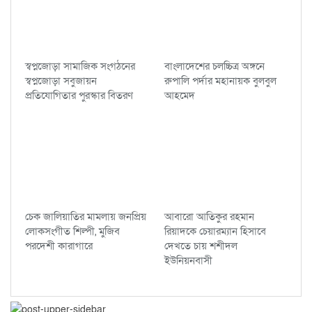
স্বপ্নজোড়া সামাজিক সংগঠনের
বাংলাদেশের চলচ্চিত্র অঙ্গনে
স্বপ্নজোড়া সবুজায়ন
রুপালি পর্দার মহানায়ক বুলবুল
প্রতিযোগিতার পুরস্কার বিতরণ
আহমেদ
চেক জালিয়াতির মামলায় জনপ্রিয়
আবারো আতিকুর রহমান
লোকসংগীত শিল্পী, মুজিব
রিয়াদকে চেয়ারম্যান হিসাবে
পরদেশী কারাগারে
দেখতে চায় শশীদল
ইউনিয়নবাসী