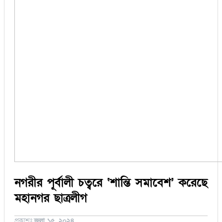
সিরাজগঞ্জ
কুড়িগ্রাম
বান্দরবান
জয়পুরহাট
ঝালকাঠি
ঝিনাইদহ
ঠাকুরগাঁও
দিনাজপুর
নওগাঁ
পটুয়াখালী
মৌলভীবাজার
তথ্য ও প্রযুক্তি
বানিজ্য
বিচিত্র সংবাদ
লাইফস্টাইল
নগরীর পূর্বালী চত্বরে ‘শান্তি সমাবেশ’ করেছে
মহানগর ছাত্রলীগ
প্রকাশঃ
জুলা ১৫, ২০২৪