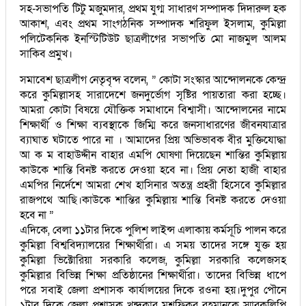
সহ-সভাপতি টিটু মজুমদার, প্রথম যুগ্ম সাধারণ সম্পাদক দিদারুল হক
আকাশ, এবং প্রথম সাংগঠনিক সম্পাদক শরিফুল ইসলাম, কুমিল্লা
পলিটেকনিক ইনস্টিটিউট ছাত্রলীগের সভাপতি মো নাজমুল আলম
সাকিব প্রমুখ।
সমাবেশ ছাত্রলীগ নেতৃবৃন্দ বলেন, ” কোটা সংস্কার আন্দোলনকে কেন্দ্র
করে কুমিল্লাসহ সারাদেশে জনদুর্ভোগ সৃষ্টির পায়তারা করা হচ্ছে।
আমরা কোটা বিষয়ে যৌক্তিক সমাধানে বিশ্বাসী। আন্দোলনের নামে
শিক্ষার্থী ও শিক্ষা ব্যবস্থাকে জিম্মি করে জনসাধারণের জীবনযাত্রার
ব্যাঘাত ঘটাতে পারে না । আমাদের প্রিয় অভিভাবক বীর মুক্তিযোদ্ধা
আ ক ম বাহাউদ্দীন বাহার এমপি ঘোষণা দিয়েছেন শান্তির কুমিল্লায়
কাউকে শান্তি বিনষ্ট করতে দেওয়া হবে না। প্রিয় নেতা হাজী বাহার
এমপির নির্দেশে আমরা শেখ হাসিনার অতন্ত্র প্রহরী হিসেবে কুমিল্লার
রাজপথে আছি।কাউকে শান্তির কুমিল্লায় শান্তি বিনষ্ট করতে দেওয়া
হবে না ”
এদিকে, বেলা ১১টার দিকে পুলিশ লাইন্স এলাকায় কর্মসূচি পালন করে
কুমিল্লা বিশ্ববিদ্যালয়ের শিক্ষার্থীরা। এ সময় তাদের সঙ্গে যুক্ত হয়
কুমিল্লা ভিক্টোরিয়া সরকারি কলেজ, কুমিল্লা সরকারি কলেজসহ
কুমিল্লার বিভিন্ন শিক্ষা প্রতিষ্ঠানের শিক্ষার্থীরা। তাদের বিভিন্ন ধাপে
পরে সবাই জেলা প্রশাসক কার্যালয়ের দিকে রওনা হয়।দুপুর পৌনে
১টার দিকে জেলা প্রশাসক খন্দকার মুশফিকুর রহমানকে স্মারকলিপি