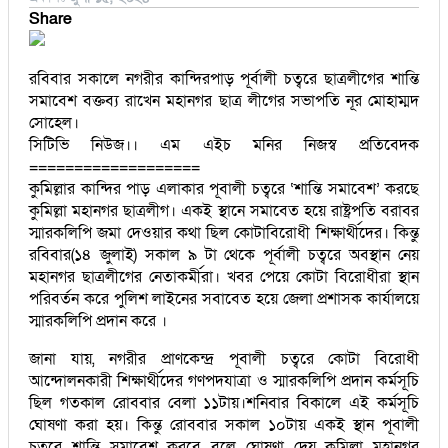
Share
রবিবার সকালে নগরীর কান্দিরপাড় পূর্বালী চত্বরে ছাত্রলীগের শান্তি
সমাবেশ বক্তব্য রাখেন মহানগর ছাত্র লীগের সভাপতি নূর মোহাম্মদ
সোহেল।
সিটিভি নিউজ।। এম এইচ মনির নিজস্ব প্রতিবেদক
===================
কুমিল্লার কান্দির পাড় এলাকার পূবালী চত্বরে ‘শান্তি সমাবেশ’ করছে
কুমিল্লা মহানগর ছাত্রলীগ। একই স্থানে সমাবেত হয়ে রাষ্ট্রপতি বরাবর
স্মারকলিপি জমা দেওয়ার কথা ছিল কোটাবিরোধী শিক্ষার্থীদের। কিন্তু
রবিবার(১৪ জুলাই) সকাল ৯ টা থেকে পূর্বালী চত্বরে অবস্থান নেয়
মহানগর ছাত্রলীগের নেতাকর্মীরা। খবর পেয়ে কোটা বিরোধীরা স্থান
পরিবর্তন করে পুলিশ লাইনের সবাবেত হয়ে জেলা প্রশাসক কার্যালয়ে
স্মারকলিপি প্রদান করে ।
জানা যায়, নগরীর প্রাণকেন্দ্র পূবালী চত্বরে কোটা বিরোধী
আন্দোলনকারী শিক্ষার্থীদের গণপদযাত্রা ও স্মারকলিপি প্রদান কর্মসূচি
ছিল গতকাল রোববার বেলা ১১টায়।শনিবার বিকালে এই কর্মসূচি
ঘোষণা করা হয়। কিন্তু রোববার সকাল ১০টায় একই স্থান পূবালী
চত্বরে শান্তি সমাবেশ করবে বলে ঘোষণা দেয় কুমিল্লা মহানগর