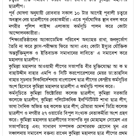
ছাত্রলীগ।
পূর্ব ঘোষণা অনুযায়ী রোববার সকাল ১০ টার আগেই পূবালী চত্বরে
অবস্থান নেয় ছাত্রলীগের নেতাকর্মীরা। এতে পূর্বঘোষিত স্থান বদল করে
নগরীর পুলিশ লাইন্স এলাকায় কর্মসূচি পালন করে কোটা
আন্দোলনকারীরা।
‘শিক্ষাপ্রতিষ্ঠানের অ্যাকাডেমিক পরিবেশ অব্যাহত রাখা, জনদুর্ভোগ
তৈরি না করে ক্লাস-পরীক্ষায় ফিরে আসা এবং কোটা ইস্যুর যৌক্তিক
অন্তর্ভুক্তিমূলক ও ইতিবাচক সমাধানের দাবিতে’ এ সমাবেশ করে
মহানগর ছাত্রলীগ।
কুমিল্লা মহানগর আওয়ামী লীগের সভাপতি বীর মুক্তিযোদ্ধা আ ক ম
বাহাউদ্দীন বাহার এমপি ও সিটি করপোরেশনের মেয়র ডা.তাহসিন
বাহার সূচনার দিকনির্দেশনায় বাংলাদেশ ছাত্র লীগের কেন্দ্রীয় কর্মসূচির
অংশ হিসেবে কুমিল্লা মহানগর ছাত্রলীগ এ কর্মসূচি পালন করে।
কর্মসূচিতে কুমিল্লা ভিক্টোরিয়া কলেজ ছাত্রলীগ, কুমিল্লা সরকারি
কলেজে ছাত্রলীগ, কুমিল্লা পলিটেকনিক ইনস্টিটিউট শাখা ছাত্র লীগ,
ভাষা সৈনিক অজিত গুহ কলেজ ছাত্র লীগ, চৌয়ারা আদর্শ ডিগ্রি কলেজ
ছাত্রলীগ ও নগরীর ২৭ ওয়ার্ডের বিপুল সংখ্যক নেতাকর্মীরা অংশ গ্রহণ
করে। কুমিল্লা মহানগর ছাত্রলীগের সভাপতি নুর মোহাম্মদ সোহেল এর
সভাপতিত্বে এবং সাধারণ সম্পাদক মোশাররফ হোসেন মুন এর
সঞ্চালনায় সমাবেশ বক্তব্য রাখেন কুমিল্লা মহানগর ছাত্র লীগের প্রথম