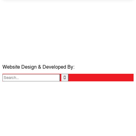
সম্পাদক ও প্রকাশকঃ ওমর ফারুকী তাপস
বার্তা ও বানিজ্যিক কার্যালয়ঃ ৫নং ওয়ার্ড, কুমিল্লা সিটি কর্পোরেশন, ৩২৩ মোগলটুলী,
কুমিল্লা
মোবাইলঃ 01711335013
ই-মেইলঃ taposcomilla@gmail.com
Website Design & Developed By:
TechSmartBD.com