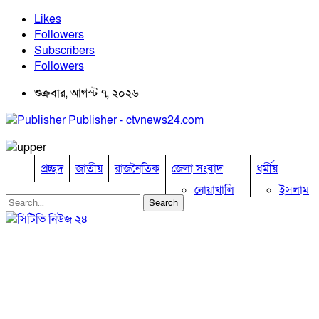
Likes
Followers
Subscribers
Followers
শুক্রবার, আগস্ট ৭, ২০২৬
Publisher - ctvnews24.com
প্রচ্ছদ
জাতীয়
রাজনৈতিক
জেলা সংবাদ
ধর্মীয়
নোয়াখালি
ইসলাম
কুমিল্লা
হিন্দু
ঢাকা
বৌদ্ধ
নারায়নগঞ্জ
খ্রিষ্টান
ব্রাহ্মণবাড়িয়া
খেলাধুলা
চট্টগ্রাম
ফেনী
বিনোদন
লক্ষ্মীপুর
অপরাধ
কক্সবাজার