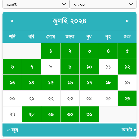
জুলাই ২০২৪
«
»
শনি
রবি
সোম
মঙ্গল
বুধ
বৃহ
শুক্র
১
২
৩
৪
৫
৬
৭
৮
৯
১০
১১
১২
১৩
১৪
১৫
১৬
১৭
১৮
১৯
২০
২১
২২
২৩
২৪
২৫
২৬
২৭
২৮
২৯
৩০
৩১
« জুন
আগষ্ট »