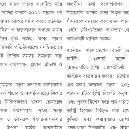
লে মানব পাচার সংগঠিত হয়ে
জলসীমা তথা বঙ্গোপসাগর বাং
বিভিন্ন কারণে ২০০০ সালের পর
সীমান্তকে অনেক বেশী বিস্তৃত 
য়াবহ আকার ধারণ করে। বর্তমানে
সীমান্তকে ব্যবহার করে মানব পাচা
, কুমিল্লা ও কক্সবাজার অঞ্চলে মানব
একটা নেটওর্য়াকের আওতায় থ
িন বৃদ্ধি পাচ্ছে। মানব পাচার
কার্যক্রমটি চালিয়ে যাচ্ছে।
কারি প্রতিষ্ঠানগুলো সমন্বিতভাবে
বর্তমানে বাংলাদেশের ২৬টি
ই বৈশ্বিক সমস্যা সমাধান করা
ফাইট ¯েøভারী অ্যান্ড ট্
লেন কর্মশালার প্রধান অতিথি ও
(এফএসটিআইপি) অ্যাকটিভিটি 
কার্যক্রম বাস্তবায়ন করছে। চট্টগ্র
ল্লার জেলা প্রশাসক কার্যালয়ের
এর মধ্যে অন্যমত জেলা। ২০১
মানব পাচার ও বাল্যবিবাহের শিকার
পারসন (টিআইপি) রির্পোট অনুযা
েবা নিশ্চিতকরণে ‘জেলা রেফারেল
এবং পুরুষ বিশেষ করে শ্রম পাচ
িষয়ক কর্মশালা’য় দাতা সংস্থা
কান্ট্রি হিসাবে চিহ্নিত করা হয়েছ
 ও উইনরক ইন্টারন্যাশনাল’র
কুমিল্লা এবং কক্সবাজার জ
 ইপসা কর্তৃক বাস্তবায়িত
জেলাগুলো উপকূলীয় এবং সীমান্তবর্তী জেলা