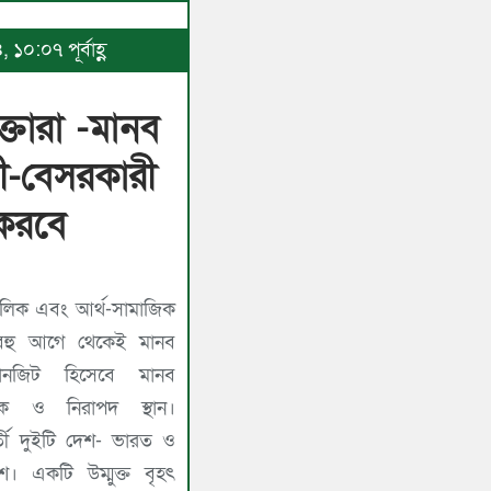
১০:০৭ পূর্বাহ্ণ
্তারা -মানব
রী-বেসরকারী
 করবে
লিক এবং আর্থ-সামাজিক
শ বহু আগে থেকেই মানব
ানজিট হিসেবে মানব
ক ও নিরাপদ স্থান।
্তী দুইটি দেশ- ভারত ও
েশ। একটি উম্মুক্ত বৃহৎ