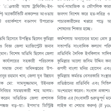
øভারী অ্যান্ড ট্রাফিকিং-ইন-
আর্থ-সামাজিক ও ভৌগলিক কারণ
অ্যাকটিভিটি প্রকল্পের আওতায়
জনগণ বিশেষ করে হত-দরিদ্র ও
রিভিউ ওয়ার্কশপে বক্তাগণ উপরোক্ত
পাচারকারীদের খপ্পরে পড়ে আ
শোষণের শিকার হচ্ছে।
িথি হিসেবে উপস্থিত ছিলেন কুমিল্লা
কর্মশালায় অন্যান্যের মধ্যে প্রেস 
বিজ্ঞ জেলা ম্যাজিস্ট্রেট জনাব
সভাপতি সাংবাদিক কল্যাণ পর
রহমান। বিশেষ অতিথি ছিলেন জেলা
প্রতিনিধি দৈনিক ইনকিলাব সাদি
ি কার্যালয়ের সহকারী পরিচালক
কুমিল্লার আলো জসিম উদ্দিন কনক
া সমাজ সেবা অধিদপ্তরের উপ-
রূপসী বাংলা মনির হোসেন এবং 
কুমিল্লায় কর্মরত বেসরকারি সংস্থার
লক মো: সামসুজ্জামান, উইনরক
প্রতিষ্ঠানের প্রতিনিধি এবং সিভি
য় সিনিয়র সমন্বয়কারী শাহ আলম।
অংশগ্রহণ করেন। সংবাদ প্রকাশঃ ০৩-৭-২০২৪ ইং সিটিভি
 করেন অতিরিক্ত জেলা প্রশাসক
নিউজ এর (সংবাদটি গুরুত্বপূর্ণ মনে হলে দয়া করে ফেসবুকে
 পঙ্কজ বড়–য়া। ইপসা’র ডিস্ট্রিক্ট
লাইক বা শেয়ার করুন) (If y