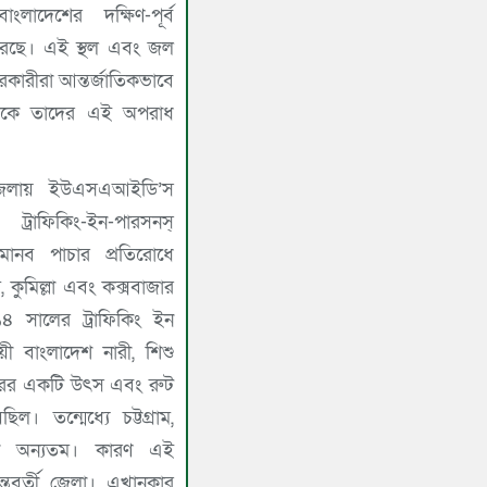
লাদেশের দক্ষিণ-পূর্ব
করেছে। এই স্থল এবং জল
রকারীরা আন্তর্জাতিকভাবে
েকে তাদের এই অপরাধ
 জেলায় ইউএসএআইডি’স
রাফিকিং-ইন-পারসনস্
মানব পাচার প্রতিরোধে
াম, কুমিল্লা এবং কক্সবাজার
৪ সালের ট্রাফিকিং ইন
য়ী বাংলাদেশ নারী, শিশু
ারের একটি উৎস এবং রুট
িল। তন্মেধ্যে চট্টগ্রাম,
েলা অন্যতম। কারণ এই
। এখানকার