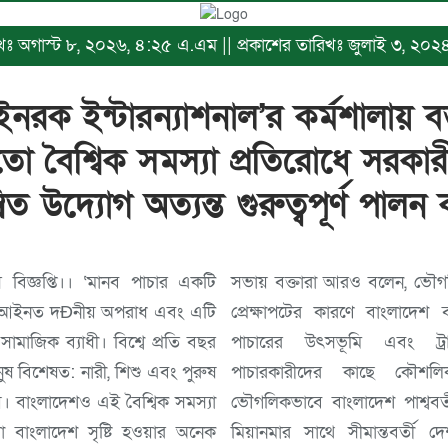
িখঃ অগাস্ট ৮, ২০২৬, ৪:২৫ এ.এম || প্রকাশের তারিখঃ জুলাই ৩, ২০২৪, 
রক ইন্টারন্যাশনাল’র কর্মশালায় বক
ো বৈশ্বিক সমস্যা প্রতিরোধে সরকা
বিত উদ্যোগ অত্যন্ত গুরুত্বপূর্ণ পালন
সভায় বক্তারা আরও বলেন, ভৌগ
ং আইনত দÐনীয় অপরাধ এবং এটি
প্রেক্ষাপটের কারণে বাংলাদে
ামাজিক ব্যাধী। বিশ্বে প্রতি বছর
পাচারের উৎসভূমি এবং ট্র
ুষ বিশেষত: নারী, শিশু এবং পুরুষ
পাচারকারীদের কাছে কৌশলি
। বাংলাদেশও এই বৈশ্বিক সমস্যা
ভৌগলিকভাবে বাংলাদেশ পাশ্ববর
া বাংলাদেশ সৃষ্টি হওয়ার অনেক
মিয়ানমার সাথে সীমান্তবর্তী দ