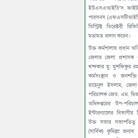
ইউএসএআইডি’স ফাইট ¯ে
পারসনস (এফএসটিআইপি) 
ডিস্ট্রিক্ট ডিরেক্টরী 
মতামত প্রদান করেন।
উক্ত কর্মশালায় প্রধান অত
জেলার জেলা প্রশাসক ও 
খন্দকার মু: মুশফিকুর 
কর্মসংস্থান ও জনশক্ত
রাহেনুল ইসলাম, জেল
পরিচালক জেড. এম. মিজানুর রহমান খান, জেলা যুব উন্নয়ন
অধিদপ্তরের উপ-পরিচা
ইন্টারন্যালের বিভাগী
উক্ত সভার সভাপতিত্ব
(সার্বিক) কুমিল্লা জনাব