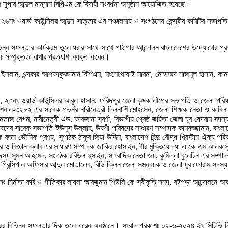
সুপার আব্দুল মান্নান বিপিএম কে বিদায়ী সংবর্ধনা অনুষ্ঠান আয়োজিত হয়েছে।
নং ওয়ার্ড কাউন্সিলর আব্দুস সাত্তার এর সঞ্চালনায় ও সংগঠনের কেন্দ্রীয় কমিটির সভাপতি
বিভিন্ন সফলতার কার্যক্রম তুলে ধরার সাথে সাথে পাঠাগার আন্দোলন বাংলাদেশের উদ্যোগের 
সম্পৃক্ততা রাখার প্রত্যাশা ব্যক্ত করেন।
াম, খন্দকার আশফাকুজ্জামান বিপিএম, মংনেথোয়াই মারমা, মোহাম্মদ নাজমুল হাসান, কামর
মান, ২৭নং ওয়ার্ড কাউন্সিলর আবুল হাসান, ফরিদপুর জেলা কৃষক লীগের সভাপতি ও জেলা পরি
ন্যাশনাল-৩২৮২ এর সাবেক গভর্নর নারীনেত্রী দিলনাশিঁ মোহসেন, জেলা শিক্ষক নেতা ও কাবিলা
 মমতাজ বেগম, নারীনেত্রী এড. ফারজানা স্বর্ণা, বিভাগীয় শ্রেষ্ঠ জয়িতা জেলা যুব ফোরাম সদ
িষদের সাবেক সভাপতি ইউনুস উল্লাহ, উষশী পরিষদের সাধারণ সম্পাদক কামরুজ্জামান, বাংলাদ
 ভৌমিক প্রণয়, সুপাঠক ঠাকুর জিয়া উদ্দিন, বাংলাদেশ হিন্দু বৌদ্ধ খ্রিস্টান ঐক্য পরিষদ
 বিজ্ঞান ক্লাব এর সাধারণ সম্পাদক জাকির হোসাইন, বীর মুক্তিযোদ্ধা এ কে এম আলকাসুর র
স্য সুমন আহমেদ, সংগঠক রবিউল হুসাইন, সাংবাদিক নেতা জয়, কুমিল্লা বুলেটিন এর সম্পাদ
র প্রিন্সিপাল অফিসার আব্দুল মোতালেব, বিডি ক্লিন জেলা সমন্বয়ক ও জেলা যুব ফোরাম সদস
িম সং নির্মাতা কবি ও গীতিকার লায়লা আরজুমান শিউলি কে স্বীকৃতি সনদ, বইপড়া আন্দোলনে অবদ
 বিভিন্ন সফলতার দিক তুলে ধরেন অনুষ্ঠানে। সংবাদ প্রকাশঃ ০২-৬-২০২৪ ইং সিটিভি নিউজ