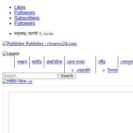
Likes
Followers
Subscribers
Followers
শুক্রবার, আগস্ট ৭, ২০২৬
Publisher - ctvnews24.com
প্রচ্ছদ
জাতীয়
রাজনৈতিক
জেলা সংবাদ
ধর্মীয়
খেলাধুলা
নোয়াখালি
ইসলাম
কুমিল্লা
হিন্দু
ঢাকা
বৌদ্ধ
নারায়নগঞ্জ
খ্রিষ্টান
ব্রাহ্মণবাড়িয়া
চট্টগ্রাম
ফেনী
লক্ষ্মীপুর
কক্সবাজার
সিরাজগঞ্জ
কুড়িগ্রাম
বান্দরবান