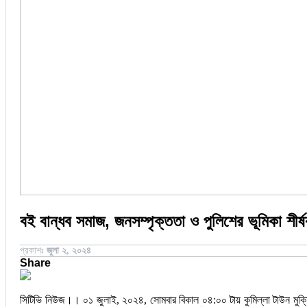
জয়পুরহাট
ঝালকাঠি
ঝিনাইদহ
ঠাকুরগাঁও
দিনাজপুর
নওগাঁ
পটুয়াখালী
মৌলভীবাজার
বই বান্ধব সমাজ, জনসম্পৃক্ততা ও পুলিশের ভূমিকা শী
প্রকাশঃ
জুলা ২, ২০২৪
Share
সিটিভি নিউজ।। ০১ জুলাই, ২০২৪, সোমবার বিকাল ০৪:০০ টায় কুমিল্লা টাউন মুক্তিয