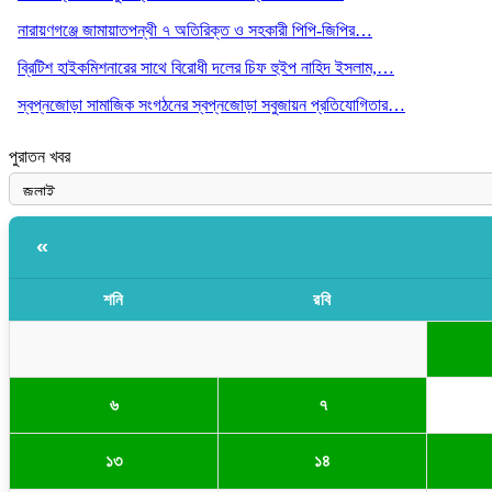
নারায়ণগঞ্জে জামায়াতপন্থী ৭ অতিরিক্ত ও সহকারী পিপি-জিপির…
ব্রিটিশ হাইকমিশনারের সাথে বিরোধী দলের চিফ হুইপ নাহিদ ইসলাম,…
স্বপ্নজোড়া সামাজিক সংগঠনের স্বপ্নজোড়া সবুজায়ন প্রতিযোগিতার…
পুরাতন খবর
«
শনি
রবি
৬
৭
১৩
১৪