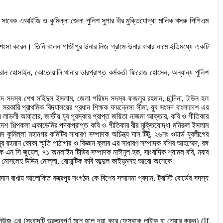
 সাবেক এআইজি ও কুমিল্লা জেলা পুলিশ সুপার বীর মুক্তিযোদ্ধা মালিক খসরু পিপিএম
প্রশংসা করেন। তিনি বলেন গাজীপুর উনার নিজ গ্রামে উনার বাবার নামে ইতিমধ্যে একটি
ান হোসাইন, কোতোয়ালি থানার ভারপ্রাপ্ত কর্মকর্তা ফিরোজ হোসেন, অন্যান্য পুলিশ
ষদ সদস্য শেখ সহিদুল ইসলাম, জেলা পরিষদ সদস্য ফজলুর রহমান, চান্দিনা, টাউন হল
 সরকারি প্রাথমিক বিদ্যালয়ের প্রধান শিক্ষক ফয়ন্নেসা সীমা, যুব সংসদ বাংলাদেশ এর
স্য লাভলী আক্তার, জাতীয় যুব পুরস্কার প্রাপ্ত জয়িতা নাজমা আক্তার, কবি ও গীতিকার
েশ শিল্পকলা একাডেমির পদকপ্রাপ্ত কবি ও গীতিকার বীর মুক্তিযোদ্ধা মনিরুল ইসলাম
 কুমিল্লা মহানগর কমিটির সাধারণ সম্পাদক অচিন্ত্য দাস টিটু, ২৬নং ওয়ার্ড যুবলীগের
হমান কোকা স্মৃতি পাঠাগার ও বিজ্ঞান ক্লাব এর সাধারণ সম্পাদক বশির আহম্মেদ, বঙ্গ
ক এন সি জুয়েল, ৭১ অনলাইন টিভির সম্পাদক মাঈনুল হক, সাংবাদিক শ্যামল ববি, নবাব
্য মোসলেহ উদ্দিন মোল্লা, রোমান্টিক কবি আব্দুল কাইয়ূমসহ আরো অনেকে।
ান রাখায় আলোকিত বজ্রপুর সংগঠন কে বিশেষ সম্মাননা প্রদান, ট্রাস্টি বোর্ডের সদস্য
 এর (সংবাদটি গুরুত্বপূর্ণ মনে হলে দয়া করে ফেসবুকে লাইক বা শেয়ার করুন) (If