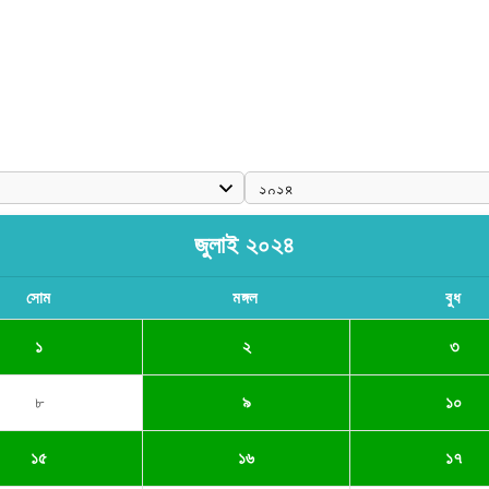
জুলাই ২০২৪
সোম
মঙ্গল
বুধ
১
২
৩
৮
৯
১০
১৫
১৬
১৭