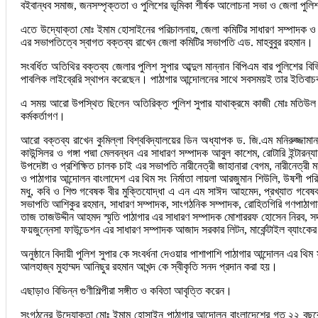
বইবান্ধব সমাজ, জনসম্পৃক্ততা ও পুলিশের ভূমিকা শীর্ষক আলোচনা সভা ও জেলা পুলিশ 
এতে উদ্যোক্তা মোঃ ইমাম হোসাইনের পরিচালনায়, জেলা কমিটির সাধারণ সম্পাদক ও ২৬
এর সভাপতিত্বে স্বাগত বক্তব্য রাখেন জেলা কমিটির সভাপতি এড. মাহবুবুর রহমান।
সংবর্ধিত অতিথির বক্তব্য জেলার পুলিশ সুপার আব্দুল মান্নান বিপিএম বার পুলিশের 
পাবলিক লাইব্রেরি স্থাপন করেছেন। পাঠাগার আন্দোলনের সাথে সবসময়ই তার ইতিবাচক 
এ সময় আরো উপস্থিত ছিলেন অতিরিক্ত পুলিশ সুপার যাথাক্রমে কাজী মোঃ মতিউল ইসল
কর্মকর্তাগণ।
আরো বক্তব্য রাখেন কুমিল্লা বিশ্ববিদ্যালয়ের ডিন অধ্যাপক ড. জি.এম মনিরুজ্জা
কাউন্সিলর ও গঙ্গা পদ্মা মেলবন্ধন এর সাধারণ সম্পাদক আবুল কাশেম, রোটারি ইন্টার
উপদেষ্টা ও প্রশিক্ষিত চালক চাই এর সভাপতি নারীনেত্রী জাহানারা বেগম, নারীনেত্রী
ও পাঠাগার আন্দোলন বাংলাদেশ এর থিম সং নির্মাতা লায়লা আরজুমান শিউলি, উষশী পর
মধু, কবি ও শিশু গবেষক বীর মুক্তিযোদ্ধা এ এন এম সাঈদ আহমেদ, প্রখ্যাত গবেষক রতন
সভাপতি আশিকুর রহমান, সাধারণ সম্পাদক, সাংগঠনিক সম্পাদক, রোহিতগিরি গণপাঠাগার ও
তাজ তাজউদ্দীন আহমদ স্মৃতি পাঠাগার এর সাধারণ সম্পাদক মোশাররফ হোসেন নিরব, সদ
ফয়জুন্নেসা ফাউন্ডেশন এর সাধারণ সম্পাদক আজাদ সরকার লিটন, মার্কেন্টাইল ব্যাংকে
অনুষ্ঠানে বিদায়ী পুলিশ সুপার কে সংবর্ধনা দেওয়ার পাশাপাশি পাঠাগার আন্দোলন এর থ
আলহাজ্ব মুহাম্মদ আনিছুর রহমান আখন্দ কে স্বীকৃতি সনদ প্রদান করা হয়।
এছাড়াও বিভিন্ন গুণীশিল্পীরা সঙ্গীত ও কবিতা আবৃত্তি করেন।
সংগঠনের উদ্যোক্তা মোঃ ইমাম হোসাইন পাঠাগার আন্দোলন বাংলাদেশের গত ২২ বছরের