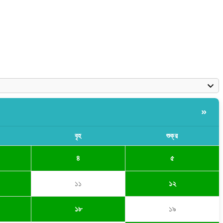
»
বৃহ
শুক্র
৪
৫
১১
১২
১৮
১৯