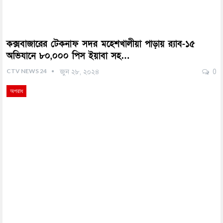
কক্সবাজারের টেকনাফ সদর মহেশখালীয়া পাড়ায় র‌্যাব-১৫
অভিযানে ৮০,০০০ পিস ইয়াবা সহ…
CTV NEWS 24
জুন ২৮, ২০২৪
0
অপরাধ