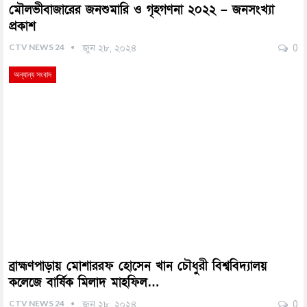
মৌলভীবাজারের জনশুমারি ও ‍গৃহগণনা ২০২২ – জনসংখ্যা
প্রকাশ
CTV NEWS 24
জুন ২৮, ২০২৪
0
অন্যান্য সংবাদ
ব্রাহ্মণপাড়ায় মোশাররফ হোসেন খান চৌধুরী বিশ্ববিদ্যালয়
কলেজে বার্ষিক মিলাদ মাহফিল…
CTV NEWS 24
জুন ২৮, ২০২৪
0