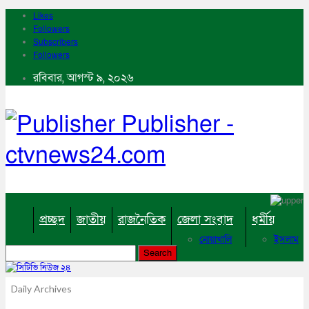
Likes
Followers
Subscribers
Followers
রবিবার, আগস্ট ৯, ২০২৬
Publisher -
ctvnews24.com
প্রচ্ছদ
জাতীয়
রাজনৈতিক
জেলা সংবাদ
ধর্মীয়
নোয়াখালি
ইসলাম
কুমিল্লা
হিন্দু
ঢাকা
বৌদ্ধ
নারায়নগঞ্জ
খ্রিষ্টান
Daily Archives
ব্রাহ্মণবাড়িয়া
খেলাধুলা
চট্টগ্রাম