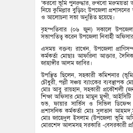
‘করবো ভূমি পুনরুদ্ধার, রুখবো মরুময়ত
নিয়ে কুমিল্লার বুড়িচং উপজেলা প্রশাসনের
ও আলোচনা সভা অনুষ্ঠিত হয়েছে।
বৃহস্পতিবার (০৬ জুন) সকালে উপজেলা নি
সভাপতিত্ব করেন উপজেলা নিবার্হী অফিসার
এসময় বক্তব্য রাখেন, উপজেলা প্রাণিস
কর্মকর্তা মোছাঃ আফরিনা আক্তার, দৈন
জাহাঙ্গীর আলম জাবির।
উপস্থিত ছিলেন, সহকারী কমিশনার (ভূমি)
চৌধুরী, পল্লী সঞ্চয় ব্যাংকের ব্যবস্থাপক ম
মোঃ আবু রায়হান, সহকারী প্রকৌশলী (জনস
শিক্ষা অফিসার মোঃ মামুন মুন্সী, আইসিট
শুভ, ফায়ার সার্ভিস ও সিভিল ডিফে
প্রশাসনিক কর্মকর্তা মোঃ সুলতান আহমদ
মোঃ জাহেদুল ইসলাম (উপজেলা ভূমি অফ
মোরশেদ আলমসহ সরকারি -বেসরকারী প্রতিষ্ঠ