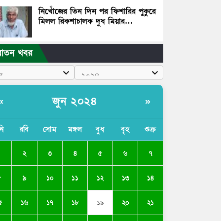
নিখোঁজের তিন দিন পর ফিশারির পুকুরে
মিলল রিকশাচালক দুধ মিয়ার…
রাতন খবর
জুন ২০২৪
«
»
নি
রবি
সোম
মঙ্গল
বুধ
বৃহ
শুক্র
১
২
৩
৪
৫
৬
৭
৮
৯
১০
১১
১২
১৩
১৪
৫
১৬
১৭
১৮
২০
২১
১৯