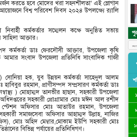
া অর্জন করতে হবে মোদের খরা সহনশীলতা’ এই স্লোগান
 আয়োজনে বিশ্ব পরিবেশ দিবস ২০২৪ উপলক্ষ্যে র‌্যালি
বার্হী কর্মকর্তার সম্মেলন কক্ষে অনুষ্ঠিত সভায়
পু
 সাহিদা আক্তার।
ম্পদ কর্মকর্তা ডাঃ ফেরদৌসী আক্তার, উপজেলা কৃষি
িক আমার সংবাদ উপজেলা প্রতিনিধি সাংবাদিক গাজী
 সোনিয়া হক, যুব উন্নয়ন কর্মকর্তা সাহেদুল আলম
শ
োঃ হাবিবুর রহমান, প্রাণীসম্পদ সম্প্রসারণ কর্মকর্তা ডাঃ
্বাস্থ্য ) মোহাম্মদ তানভীর হাছান, সহকারী উপজেলা
ি অধিদপ্তরের সহকারী প্রোগ্রামার মোঃ মঈন আল রশীদ
ন্স স্টেশন অফিসার মোঃ আতাউর রহমান, উপজেলা
,সহকারী সমাজসেবা অফিসার আহাম্মদ উল্লাহ, নাজির
িস), মোঃ অহিদ মেম্বার,মোকাম ইউপি সহকারী মোঃ
১
ানের বিভিন্ন পর্যায়ের প্রতিনিধিগণ।