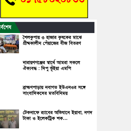
র্বশেষ
শৈলকুপায় ৩ হাজার কৃষকের মাঝে
গ্রীষ্মকালীন পেঁয়াজের বীজ বিতরণ
নারায়ণগঞ্জের স্বার্থে আমরা সকলে
ঐক্যবদ্ধ : দিপু ভূঁইয়া এমপি
ব্রাহ্মণপাড়ায় নবাগত ইউএনওর সঙ্গে
সাংবাদিকদের মতবিনিময়
টেকনাফে র‌্যাবের অভিযানে ইয়াবা, নগদ
টাকা ও ইলেকট্রিক শক…