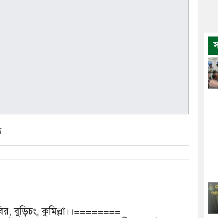
স
ত
র, বুড়িচং, কুমিল্লা।।========