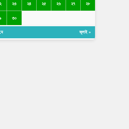
২
২৩
২৪
২৫
২৬
২৭
২৮
৯
৩০
মে
জুলাই »